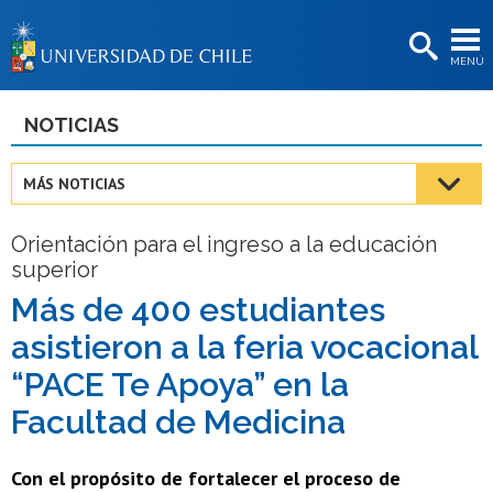
EXTENSIÓN
MENÚ
BIBLIOTECAS
LA UNIVERSIDAD
NOTICIAS
Postulantes
MÁS NOTICIAS
Estudiantes
Orientación para el ingreso a la educación
Académicas/os
superior
Funcionarias/os
Más de 400 estudiantes
asistieron a la feria vocacional
Egresadas/os
“PACE Te Apoya” en la
Facultad de Medicina
Con el propósito de fortalecer el proceso de