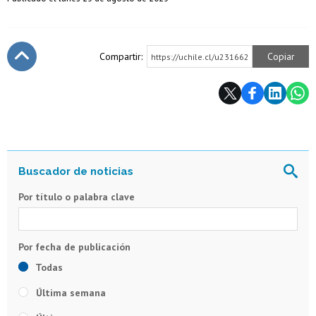
Compartir:
Copiar
https://uchile.cl/u231662
Subir
Por título o palabra clave
Todas
Última semana