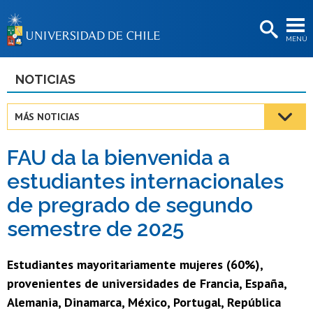
EXTENSIÓN
MENÚ
BIBLIOTECAS
LA UNIVERSIDAD
NOTICIAS
Postulantes
MÁS NOTICIAS
Estudiantes
FAU da la bienvenida a
Académicas/os
estudiantes internacionales
Funcionarias/os
de pregrado de segundo
Egresadas/os
semestre de 2025
Estudiantes mayoritariamente mujeres (60%),
provenientes de universidades de Francia, España,
Alemania, Dinamarca, México, Portugal, República