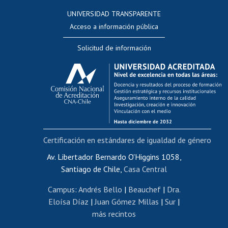
Consulta a bases de datos
UNIVERSIDAD TRANSPARENTE
Perfeccionamiento
Acceso a información pública
Editar Portafolio Académico
Solicitud de información
Evaluación docente
Calificación académica
Postulación al AUCAI
Funcionarias/os
Cursos internos de capacitación
Bienestar del personal
Certificación en estándares de igualdad de género
Portal de movilidad interna
Certificado de renta
Av. Libertador Bernardo O'Higgins 1058,
Santiago de Chile,
Casa Central
Certificado de renta honorarios
Gestión de correo uchile
Campus
:
Andrés Bello
|
Beauchef
|
Dra.
Editar páginas blancas
Eloísa Díaz
|
Juan Gómez Millas
|
Sur
|
más recintos
Extranjeras/os