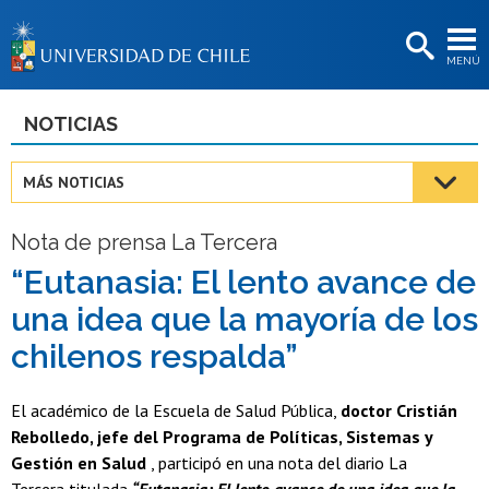
EXTENSIÓN
MENÚ
BIBLIOTECAS
LA UNIVERSIDAD
NOTICIAS
Postulantes
MÁS NOTICIAS
Estudiantes
Nota de prensa La Tercera
Académicas/os
“Eutanasia: El lento avance de
Funcionarias/os
una idea que la mayoría de los
Egresadas/os
chilenos respalda”
El académico de la Escuela de Salud Pública,
doctor Cristián
Rebolledo, jefe del Programa de Políticas, Sistemas y
Gestión en Salud
, participó en una nota del diario La