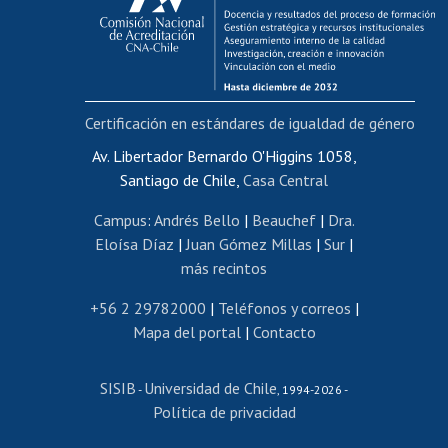
Funcionarias/os
Cursos internos de capacitación
Bienestar del personal
Certificación en estándares de igualdad de género
Portal de movilidad interna
Certificado de renta
Av. Libertador Bernardo O'Higgins 1058,
Santiago de Chile,
Casa Central
Certificado de renta honorarios
Gestión de correo uchile
Campus
:
Andrés Bello
|
Beauchef
|
Dra.
Editar páginas blancas
Eloísa Díaz
|
Juan Gómez Millas
|
Sur
|
más recintos
Extranjeras/os
Revalidación y reconocimiento de títulos
+56 2 29782000
|
Teléfonos y correos
|
Mapa del portal
|
Contacto
Postulación al Programa de Movilidad Estudiantil
Inscripción de asignaturas
SISIB
Universidad de Chile
Cursos de español
-
, 1994-2026 -
Política de privacidad
Mi Uchile
Ayuda tecnológica
Tarjeta TUI
Wifi