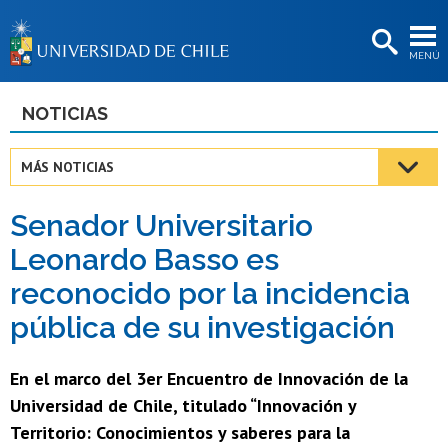
EXTENSIÓN
MENÚ
BIBLIOTECAS
LA UNIVERSIDAD
NOTICIAS
Postulantes
MÁS NOTICIAS
Estudiantes
Senador Universitario
Académicas/os
Leonardo Basso es
Funcionarias/os
reconocido por la incidencia
Egresadas/os
pública de su investigación
En el marco del 3er Encuentro de Innovación de la
Universidad de Chile, titulado “Innovación y
Territorio: Conocimientos y saberes para la