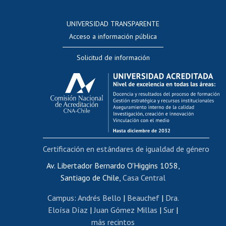
Postulación a concursos internos de investigación
Consulta a bases de datos
UNIVERSIDAD TRANSPARENTE
Perfeccionamiento
Acceso a información pública
Editar Portafolio Académico
Solicitud de información
Evaluación docente
Calificación académica
Postulación al AUCAI
Funcionarias/os
Cursos internos de capacitación
Bienestar del personal
Certificación en estándares de igualdad de género
Portal de movilidad interna
Certificado de renta
Av. Libertador Bernardo O'Higgins 1058,
Santiago de Chile,
Casa Central
Certificado de renta honorarios
Gestión de correo uchile
Campus
:
Andrés Bello
|
Beauchef
|
Dra.
Editar páginas blancas
Eloísa Díaz
|
Juan Gómez Millas
|
Sur
|
más recintos