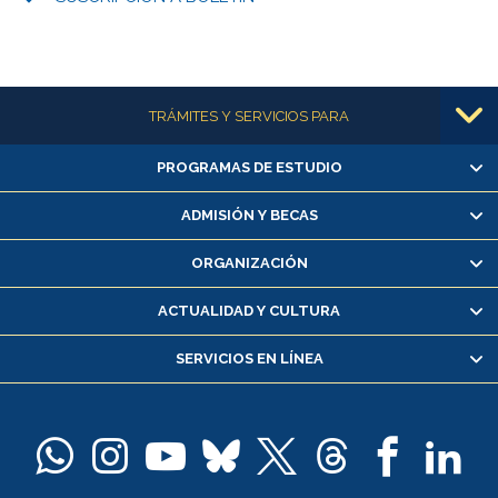
Más información
TRÁMITES Y SERVICIOS PARA
PROGRAMAS DE ESTUDIO
Alumnas/os y exalumnas/os
Matrícula en línea
ADMISIÓN Y BECAS
Inscripción y cambio de asignaturas
ORGANIZACIÓN
Consulta y certificado de notas
Certificado de alumno regular
ACTUALIDAD Y CULTURA
Servicio médico y dental
SERVICIOS EN LÍNEA
Pago de arancel y crédito alumnos
Pago de arancel y crédito exalumnos
Certificado de títulos y grados
Docentes