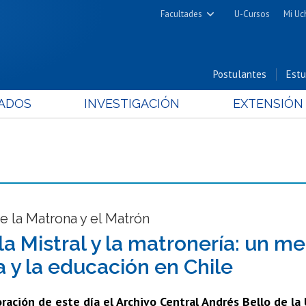
Facultades
U-Cursos
Mi Uc
Arquitectura y Urbanismo
Ciencias
Postulantes
Estu
Cs. Físicas y Matemáticas
ADOS
INVESTIGACIÓN
EXTENSIÓN
Cs. Químicas y Farmacéuticas
Cs. Veterinarias y Pecuarias
Derecho
Filosofía y Humanidades
Medicina
Estudios Avanzados en Educación
de la Matrona y el Matrón
Nutrición y Tecnología de
la Mistral y la matronería: un me
Alimentos
a y la educación en Chile
ción de este día el Archivo Central Andrés Bello de la U