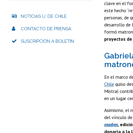
clave en el fo
este hecho “re
NOTICIAS U. DE CHILE
personas, de q
desarrollo de 
CONTACTO DE PRENSA
formó matrona
proyectos de 
SUSCRIPCIÓN A BOLETÍN
Gabriel
matron
En el marco de
Chile
quiso des
Mistral contri
en un lugar cen
Asimismo, el n
del vínculo de
madres
, edici
donaría a la 