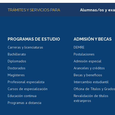
Más información
TRÁMITES Y SERVICIOS PARA
Alumnas/os y ex
Matrícula en línea
Inscripción y cambio d
Consulta y certificado
PROGRAMAS DE ESTUDIO
ADMISIÓN Y BECAS
Certificado de alumno
Carreras y licenciaturas
DEMRE
Servicio médico y den
Bachillerato
Postulaciones
Pago de arancel y cré
Diplomados
Admisión especial
Pago de arancel y cré
Doctorados
Aranceles y créditos
Certificado de títulos 
Magísteres
Becas y beneficios
Profesional especialista
Intercambio estudiantil
Mi Uchile
Ayu
Cursos de especialización
Oficina de Títulos y Grado
Educación continua
Revalidación de títulos
extranjeros
Programas a distancia