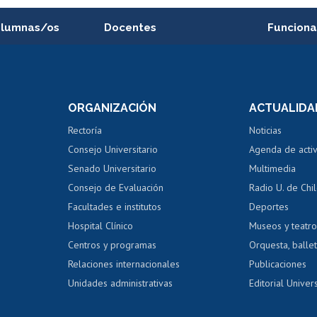
alumnas/os
Docentes
Funciona
Postulación a concursos
Cursos inte
internos de investigación
capacitació
e asignaturas
Consulta a bases de datos
Bienestar d
 de notas
ORGANIZACIÓN
ACTUALIDA
Perfeccionamiento
Portal de m
 regular
Editar Portafolio Académico
Certificado
Rectoría
Noticias
tal
Evaluación docente
Certificado
Consejo Universitario
Agenda de acti
dito alumnos
honorarios
Calificación académica
Senado Universitario
Multimedia
dito exalumnos
Gestión de 
Consejo de Evaluación
Radio U. de Chi
Postulación al AUCAI
y grados
Editar pági
Facultades e institutos
Deportes
Hospital Clínico
Museos y teatr
da tecnológica
Tarjeta TUI
Wifi
Acoso laboral
s
Centros y programas
Orquesta, ballet
Relaciones internacionales
Publicaciones
Unidades administrativas
Editorial Univers