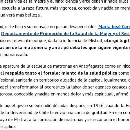
n esta vida es la madre y el niño: ciencia y arte deben ir hacia ellos
 escuela a la raza futura, más vigorosa, concebida y nacida en men
rque verá más belleza”.
ad, este hito y su mensaje no pasan desapercibidos.
María José Cor
l
Departamento de Promoción de la Salud de la Mujer y el Rec
dio es relevante porque, dada la influencia de Mistral,
otorgó legit
ación de la matronería y anticipó debates que siguen vigente
ón humanizada.
la apertura de la escuela de matronas en Antofagasta como un hito 
ral
respalda tanto el fortalecimiento de la salud pública
como e
esional sanitaria en territorios alejados de la capital. Igualmente, 
pel transformador al otorgarles la labor de ser agentes capaces de
gorosa, concebida y nacida en menos dolor y más espiritual”, afirmó 
de aquel gesto se extendió décadas después, en 1956, cuando la Es
 de la Universidad de Chile le envió una carta de gratitud. En esa co
oyo de Mistral a la formación de matronas y se reconocía el honor
isciplina.