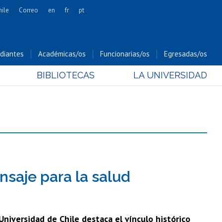
hile
Correo
en
fr
pt
Artes
Cs. Agronómicas
diantes
Académicas/os
Funcionarias/os
Egresadas/os
Cs. Forestales y Conservación
BIBLIOTECAS
LA UNIVERSIDAD
Cs. Sociales
Comunicación e Imagen
Economía y Negocios
Gobierno
Odontología
Estudios Internacionales
Bachillerato
nsaje para la salud
Hospital Clínico
niversidad de Chile destaca el vínculo histórico