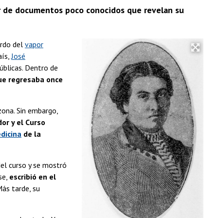
tir de documentos poco conocidos que revelan su
ordo del
vapor
aís,
José
úblicas. Dentro de
que regresaba once
zona. Sin embargo,
or y el Curso
dicina
de la
del curso y se mostró
se,
escribió en el
Más tarde, su