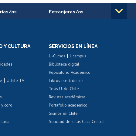
rias/os
Extranjeras/os
rnos de
Revalidación y reconocimiento
n
de títulos
el personal
Postulación al Programa de
Movilidad Estudiantil
D Y CULTURA
SERVICIOS EN LÍNEA
ovilidad interna
Inscripción de asignaturas
|
 de renta
U-Cursos
Ucampus
Cursos de español
 de renta
vidades
Biblioteca digital
Repositorio Académico
correo uchile
|
le
Uchile TV
Libros electrónicos
nas blancas
Tesis U. de Chile
os
Revistas académicas
, sexual y violencia
Denuncias administrativas
 y coro
Portafolio académico
Sismos en Chile
itaria
Solicitud de salas Casa Central