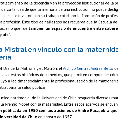
rtalecimiento de la docencia y en la proyección institucional de la pr
fuerza la idea de que la memoria de una institución no puede deslig
uienes sostuvieron con su trabajo cotidiano la formación de profesi
la profesión. Este tipo de hallazgos nos recuerda que la Escuela de
s, sino que fue
también un espacio de encuentro entre sabere
país”.
a Mistral en vínculo con la maternida
ería
l Día de la Matrona y el Matrón, el
Archivo Central Andrés Bello
de
tacar estos históricos documentos, que permiten comprender cómo
buyó a legitimar socialmente la profesionalización de la matronería,
tral para la salud pública.
úcleo patrimonial de la Universidad de Chile resguarda diversos ma
 la Premio Nobel con la maternidad. Entre estos acervos se encue
ón publicada en 1950 con ilustraciones de André Racz, obra qu
Universidad de Chile
en agosto de 1957