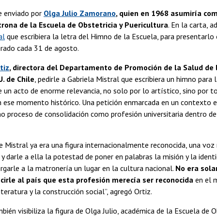
e enviado por
Olga Julio Zamorano
, quien en 1968 asumiría co
rona de la Escuela de Obstetricia y Puericultura
. En la carta, a
al
que escribiera la letra del Himno de la Escuela, para presentarlo 
rado cada 31 de agosto.
tiz
, directora del Departamento de Promoción de la Salud de l
U. de Chile
, pedirle a Gabriela Mistral que escribiera un himno para 
e un acto de enorme relevancia, no solo por lo artístico, sino por t
n ese momento histórico. Una petición enmarcada en un contexto e
o proceso de consolidación como profesión universitaria dentro de
Mistral ya era una figura internacionalmente reconocida, una voz
, y darle a ella la potestad de poner en palabras la misión y la ident
orgarle a la matronería un lugar en la cultura nacional.
No era sol
cirle al país que esta profesión merecía ser reconocida
en el 
iteratura y la construcción social”, agregó Ortiz.
bién visibiliza la figura de Olga Julio, académica de la Escuela de O