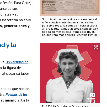
ofesión. Para Ortiz,
arse de sus
onales y el
“Lo más alto en esta vida es la madre y el
 Obstetricia no solo
niño: ciencia y arte deben ir hacia ellos
s, generaciones y
por sobre todo. Yo saludo en esta escuela
a la raza futura, más vigorosa, concebida y
nacida en menos dolor y más espiritual,
porque verá más belleza”, escribió Mistral.
d y la
 la
Universidad de
 la figura de
 al situar su labor
teriales que hablan
ntra
Poemas de las
e el mismo artista
En 1956 la Escuela de Obstetricia y