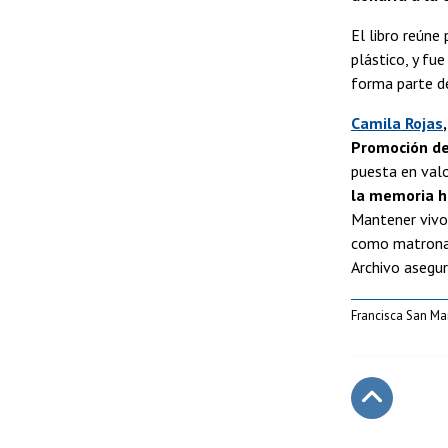
El libro reúne
plástico, y fu
forma parte d
Camila Rojas
Promoción de 
puesta en val
la memoria hi
Mantener vivo 
como matronas
Archivo asegur
Francisca San Mar
Subir