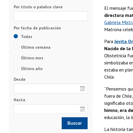
Por título o palabra clave
El mensaje fu
directora mat
Gabriela Mistr
Matrona celeb
Todas
Para
Jovita Or
Última semana
Nacido de la 
Obstetricia fu
Último mes
simbolizaba e
Último año
estaba en plen
Chile.
Desde
“Pensemos que 
fuera de Chile
Hasta
significaba ot
himno, era de
educación, la l
La historia tam