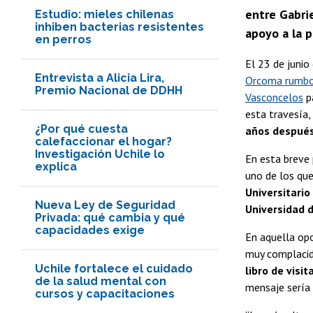
entre Gabri
Estudio: mieles chilenas
inhiben bacterias resistentes
apoyo a la p
en perros
El 23 de junio
Entrevista a Alicia Lira,
Orcoma rumbo
Premio Nacional de DDHH
Vasconcelos
pa
esta travesía,
¿Por qué cuesta
años después
calefaccionar el hogar?
Investigación Uchile lo
En esta breve 
explica
uno de los qu
Universitari
Nueva Ley de Seguridad
Universidad 
Privada: qué cambia y qué
capacidades exige
En aquella opo
muy complacida
Uchile fortalece el cuidado
libro de visi
de la salud mental con
mensaje sería 
cursos y capacitaciones