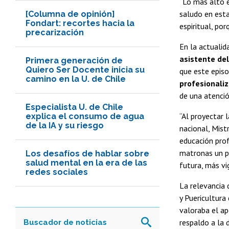
“Lo más alto e
saludo en esta
[Columna de opinión]
Fondart: recortes hacia la
espiritual, po
precarización
En la actualid
asistente de
Primera generación de
Quiero Ser Docente inicia su
que este episo
camino en la U. de Chile
profesionaliz
de una atenci
Especialista U. de Chile
“Al proyectar 
explica el consumo de agua
de la IA y su riesgo
nacional, Mist
educación prof
matronas un pa
Los desafíos de hablar sobre
salud mental en la era de las
futura, más vi
redes sociales
La relevancia 
y Puericultura
valoraba el ap
respaldo a la d