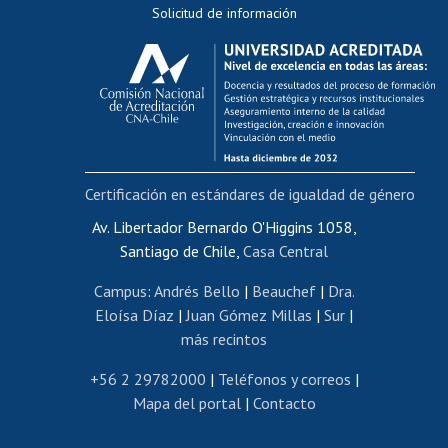
Solicitud de información
Evaluación docente
Calificación académica
Postulación al AUCAI
Funcionarias/os
Cursos internos de capacitación
Bienestar del personal
Certificación en estándares de igualdad de género
Portal de movilidad interna
Certificado de renta
Av. Libertador Bernardo O'Higgins 1058,
Santiago de Chile,
Casa Central
Certificado de renta honorarios
Gestión de correo uchile
Campus
:
Andrés Bello
|
Beauchef
|
Dra.
Editar páginas blancas
Eloísa Díaz
|
Juan Gómez Millas
|
Sur
|
más recintos
Extranjeras/os
Revalidación y reconocimiento de títulos
+56 2 29782000
|
Teléfonos y correos
|
Mapa del portal
|
Contacto
Postulación al Programa de Movilidad Estudiantil
Inscripción de asignaturas