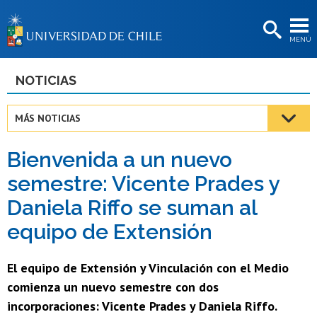
EXTENSIÓN
MENÚ
BIBLIOTECAS
LA UNIVERSIDAD
NOTICIAS
Postulantes
MÁS NOTICIAS
Estudiantes
Bienvenida a un nuevo
Académicas/os
semestre: Vicente Prades y
Funcionarias/os
Daniela Riffo se suman al
Egresadas/os
equipo de Extensión
El equipo de Extensión y Vinculación con el Medio
comienza un nuevo semestre con dos
incorporaciones: Vicente Prades y Daniela Riffo.