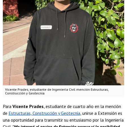
Vicente Prades, estudiante de Ingeniería Civil mención Estructuras,
Construcción y Geotecnia
Para
Vicente Prades
, estudiante de cuarto año en la mención
de
Estructuras, Construcción y Geotecnia
, unirse a Extensión es
una oportunidad para transmitir su entusiasmo por la Ingeniería
Civil.
"
Me interesó el equipo de Extensión porque vi la posibilidad