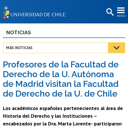
EXTENSIÓN
MENÚ
BIBLIOTECAS
LA UNIVERSIDAD
NOTICIAS
Postulantes
MÁS NOTICIAS
Estudiantes
Profesores de la Facultad de
Académicas/os
Derecho de la U. Autónoma
Funcionarias/os
de Madrid visitan la Facultad
Egresadas/os
de Derecho de la U. de Chile
Los académicos españoles pertenecientes al área de
Historia del Derecho y las Instituciones –
encabezados por la Dra. Marta Lorente- participaron