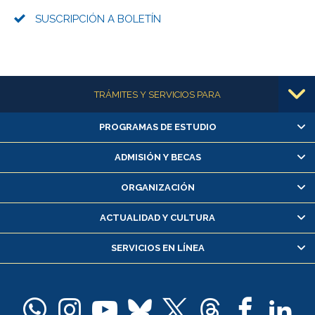
SUSCRIPCIÓN A BOLETÍN
Más información
TRÁMITES Y SERVICIOS PARA
PROGRAMAS DE ESTUDIO
Alumnas/os y exalumnas/os
Matrícula en línea
ADMISIÓN Y BECAS
Inscripción y cambio de asignaturas
ORGANIZACIÓN
Consulta y certificado de notas
Certificado de alumno regular
ACTUALIDAD Y CULTURA
Servicio médico y dental
SERVICIOS EN LÍNEA
Pago de arancel y crédito alumnos
Pago de arancel y crédito exalumnos
Certificado de títulos y grados