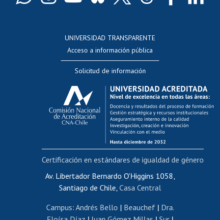
Docentes
Postulación a concursos internos de investigación
Consulta a bases de datos
UNIVERSIDAD TRANSPARENTE
Perfeccionamiento
Acceso a información pública
Editar Portafolio Académico
Solicitud de información
Evaluación docente
Calificación académica
Postulación al AUCAI
Funcionarias/os
Cursos internos de capacitación
Bienestar del personal
Certificación en estándares de igualdad de género
Portal de movilidad interna
Certificado de renta
Av. Libertador Bernardo O'Higgins 1058,
Santiago de Chile,
Casa Central
Certificado de renta honorarios
Gestión de correo uchile
Campus
:
Andrés Bello
|
Beauchef
|
Dra.
Editar páginas blancas
Eloísa Díaz
|
Juan Gómez Millas
|
Sur
|