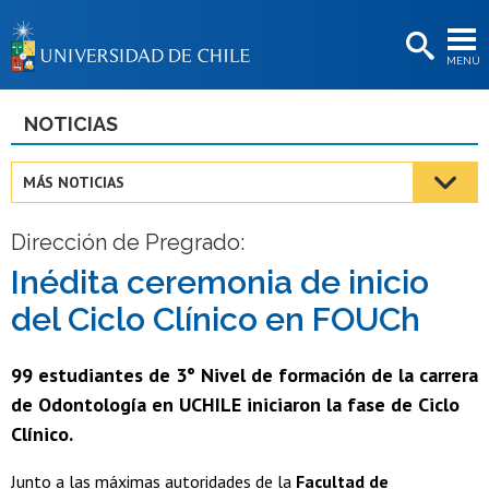
EXTENSIÓN
MENÚ
BIBLIOTECAS
LA UNIVERSIDAD
NOTICIAS
Postulantes
MÁS NOTICIAS
Estudiantes
Dirección de Pregrado:
Académicas/os
Inédita ceremonia de inicio
Funcionarias/os
del Ciclo Clínico en FOUCh
Egresadas/os
99 estudiantes de 3° Nivel de formación de la carrera
de Odontología en UCHILE iniciaron la fase de Ciclo
Clínico.
Junto a las máximas autoridades de la
Facultad de