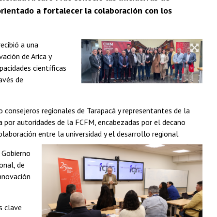
rientado a fortalecer la colaboración con los
ecibió a una
ación de Arica y
pacidades científicas
ravés de
co consejeros regionales de Tarapacá y representantes de la
ida por autoridades de la FCFM, encabezadas por el decano
aboración entre la universidad y el desarrollo regional.
l Gobierno
onal, de
innovación
s clave