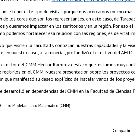
ante tener este tipo de visitas porque nos acercamos mucho más al 
ón de los cores que son los representantes, en este caso, de Tarapa
os y queremos impactar en los territorios y en la región. Por eso el
mo podemos fortalecer esa relación con las regiones, es de vital im
vo que visiten la facultad y conozcan nuestras capacidades y la vis
e, en nuestro caso, a la minería”, profundizó el directivo del AMTC.
l director del CMM Héctor Ramírez destacó que “estamos muy conten
 recibirlos en el CMM. Nuestra presentación sobre los proyectos c
ón que manifestó su deseo explícito de instalar varios de los proy
e desarrolló en dependencias del CMM en la Facultad de Ciencias F
 Centro Modelamiento Matemático (CMM)
Compartir: