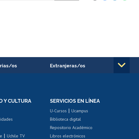
rias/os
Extranjeras/os
rnos de
Revalidación y reconocimiento
n
de títulos
el personal
Postulación al Programa de
Movilidad Estudiantil
D Y CULTURA
SERVICIOS EN LÍNEA
ovilidad interna
Inscripción de asignaturas
|
 de renta
U-Cursos
Ucampus
Cursos de español
 de renta
vidades
Biblioteca digital
Repositorio Académico
correo uchile
|
le
Uchile TV
Libros electrónicos