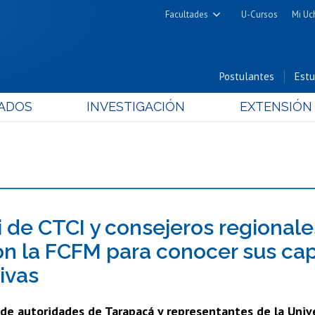
Facultades
U-Cursos
Mi Uc
Arquitectura y Urbanismo
Ciencias
Postulantes
Estu
Cs. Físicas y Matemáticas
ADOS
INVESTIGACIÓN
EXTENSIÓN
Cs. Químicas y Farmacéuticas
Cs. Veterinarias y Pecuarias
Derecho
Filosofía y Humanidades
Medicina
Estudios Avanzados en Educación
 de CTCI y consejeros regional
Nutrición y Tecnología de
ron la FCFM para conocer sus cap
Alimentos
ivas
de autoridades de Tarapacá y representantes de la Univer