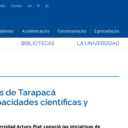
hile
Correo
en
fr
pt
Artes
Cs. Agronómicas
diantes
Académicas/os
Funcionarias/os
Egresadas/os
Cs. Forestales y Conservación
BIBLIOTECAS
LA UNIVERSIDAD
Cs. Sociales
Comunicación e Imagen
Economía y Negocios
Gobierno
Odontología
Estudios Internacionales
es de Tarapacá
Bachillerato
acidades científicas y
Hospital Clínico
sidad Arturo Prat conoció las iniciativas de