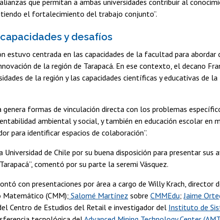
 alianzas que permitan a ambas universidades contribuir al conocim
itiendo el fortalecimiento del trabajo conjunto”.
capacidades y desafíos
n estuvo centrada en las capacidades de la facultad para abordar d
nnovación de la región de Tarapacá. En ese contexto, el decano Fr
sidades de la región y las capacidades científicas y educativas de 
a genera formas de vinculación directa con los problemas específic
ntabilidad ambiental y social, y también en educación escolar en m
or para identificar espacios de colaboración”.
a Universidad de Chile por su buena disposición para presentar sus av
Tarapacá”, comentó por su parte la seremi Vásquez.
ontó con presentaciones por área a cargo de Willy Krach, director 
 Matemático (CMM);
Salomé Martínez
sobre
CMMEdu
;
Jaime Ort
 del Centro de Estudios del Retail e investigador del
Instituto de Si
sferencia tecnológica del
Advanced Mining Technology Center (AMT