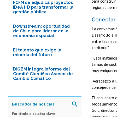
para construir
FCFM se adjudica proyectos
IDeA I+D para transformar la
regional, perm
gestión pública
Conectar 
Downstream: oportunidad
La conversació
de Chile para liderar en la
Desarrollo e I
economía espacial
entre las nece
territorio”.
El talento que exige la
minería del futuro
“Esta instanci
temas de suste
DIQBM integra informe del
muy enriqueced
Comité Científico Asesor de
Cambio Climático
“Agradezco a l
consejeros de 
El encuentro c
Modelamiento
Goic, director
Por título o palabra clave
gerente de tra