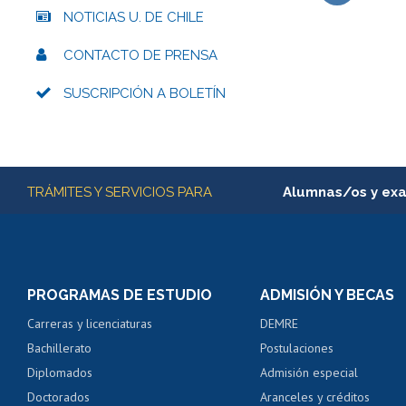
NOTICIAS U. DE CHILE
Subir
CONTACTO DE PRENSA
SUSCRIPCIÓN A BOLETÍN
Más información
TRÁMITES Y SERVICIOS PARA
Alumnas/os y ex
Matrícula en línea
Inscripción y cambio d
Consulta y certificado
PROGRAMAS DE ESTUDIO
ADMISIÓN Y BECAS
Certificado de alumno
Carreras y licenciaturas
DEMRE
Servicio médico y den
Bachillerato
Postulaciones
Pago de arancel y cré
Diplomados
Admisión especial
Pago de arancel y cré
Doctorados
Aranceles y créditos