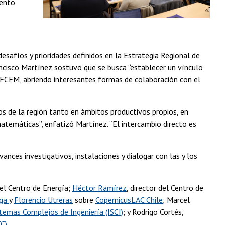
iento
esafíos y prioridades definidos en la Estrategia Regional de
ancisco Martínez sostuvo que se busca “establecer un vínculo
la FCFM, abriendo interesantes formas de colaboración con el
os de la región tanto en ámbitos productivos propios, en
atemáticas”, enfatizó Martínez. “El intercambio directo es
ances investigativos, instalaciones y dialogar con las y los
del Centro de Energía;
Héctor Ramírez
, director del Centro de
ega
y
Florencio Utreras
sobre
CopernicusLAC Chile
; Marcel
stemas Complejos de Ingeniería (ISCI)
; y Rodrigo Cortés,
C).