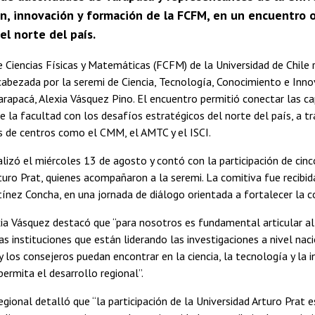
n, innovación y formación de la FCFM, en un encuentro o
del norte del país.
 Ciencias Físicas y Matemáticas (FCFM) de la Universidad de Chile r
abezada por la seremi de Ciencia, Tecnología, Conocimiento e Innov
arapacá, Alexia Vásquez Pino. El encuentro permitió conectar las ca
e la facultad con los desafíos estratégicos del norte del país, a t
s de centros como el CMM, el AMTC y el ISCI.
ealizó el miércoles 13 de agosto y contó con la participación de cin
turo Prat, quienes acompañaron a la seremi. La comitiva fue recib
ínez Concha, en una jornada de diálogo orientada a fortalecer la col
ia Vásquez destacó que “para nosotros es fundamental articular a
as instituciones que están liderando las investigaciones a nivel naci
 los consejeros puedan encontrar en la ciencia, la tecnología y la 
ermita el desarrollo regional”.
egional detalló que “la participación de la Universidad Arturo Prat e