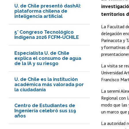
investigació
U. de Chile presentó dashAI:
plataforma chilena de
territorios 
inteligencia artificial
La Facultad de
5° Congreso Tecnológico
delegación enc
Indígena 2026 FCFM-UCHILE
Parinacota y T
y formativas d
Especialista U. de Chile
presentacione
explica el consumo de agua
de la IA y su riesgo
La visita se r
Universidad Ar
U. de Chile es la institución
Francisco Mart
académica más valorada por
la ciudadanía
La seremi Alex
Regional con l
modo que las y
Centro de Estudiantes de
Ingeniería celebró sus 119
un marco que p
años
La autoridad r