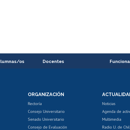
alumnas/os
Docentes
Funciona
Postulación a concursos
Cursos inte
internos de investigación
capacitació
e asignaturas
Consulta a bases de datos
Bienestar d
 de notas
ORGANIZACIÓN
ACTUALIDA
Perfeccionamiento
Portal de m
 regular
Editar Portafolio Académico
Certificado
Rectoría
Noticias
tal
Evaluación docente
Certificado
Consejo Universitario
Agenda de acti
dito alumnos
honorarios
Calificación académica
Senado Universitario
Multimedia
dito exalumnos
Gestión de 
Consejo de Evaluación
Radio U. de Chi
Postulación al AUCAI