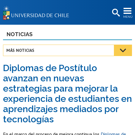
EXTENSIÓN
MENÚ
BIBLIOTECAS
LA UNIVERSIDAD
NOTICIAS
Postulantes
MÁS NOTICIAS
Estudiantes
Diplomas de Postítulo
Académicas/os
avanzan en nuevas
Funcionarias/os
estrategias para mejorar la
Egresadas/os
experiencia de estudiantes en
aprendizajes mediados por
tecnologías
En el marco del proceso de mejora continua los
Diplomas de