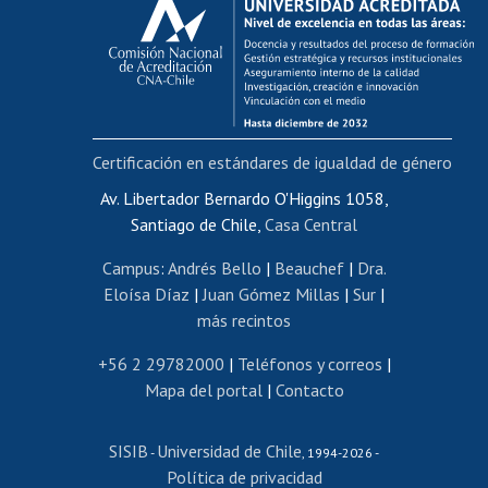
Postulación al AUCAI
Funcionarias/os
Cursos internos de capacitación
Bienestar del personal
Certificación en estándares de igualdad de género
Portal de movilidad interna
Certificado de renta
Av. Libertador Bernardo O'Higgins 1058,
Santiago de Chile,
Casa Central
Certificado de renta honorarios
Gestión de correo uchile
Campus
:
Andrés Bello
|
Beauchef
|
Dra.
Editar páginas blancas
Eloísa Díaz
|
Juan Gómez Millas
|
Sur
|
más recintos
Extranjeras/os
Revalidación y reconocimiento de títulos
+56 2 29782000
|
Teléfonos y correos
|
Mapa del portal
|
Contacto
Postulación al Programa de Movilidad Estudiantil
Inscripción de asignaturas
SISIB
Universidad de Chile
Cursos de español
-
, 1994-2026 -
Política de privacidad