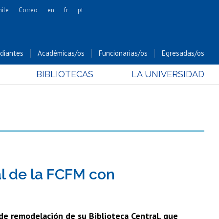
hile
Correo
en
fr
pt
Artes
Cs. Agronómicas
diantes
Académicas/os
Funcionarias/os
Egresadas/os
Cs. Forestales y Conservación
BIBLIOTECAS
LA UNIVERSIDAD
Cs. Sociales
Comunicación e Imagen
Economía y Negocios
Gobierno
Odontología
Estudios Internacionales
Bachillerato
l de la FCFM con
Hospital Clínico
de remodelación de su Biblioteca Central, que