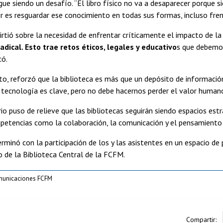
gue siendo un desafío. “El libro físico no va a desaparecer porque 
r es resguardar ese conocimiento en todas sus formas, incluso frente 
rtió sobre la necesidad de enfrentar críticamente el impacto de la int
dical. Esto trae retos éticos, legales y educativo
s que debemos
có.
nto, reforzó que la biblioteca es más que un depósito de informaci
tecnología es clave, pero no debe hacernos perder el valor humano 
io puso de relieve que las bibliotecas seguirán siendo espacios est
tencias como la colaboración, la comunicación y el pensamiento c
erminó con la participación de los y las asistentes en un espacio de
o de la Biblioteca Central de la FCFM.
municaciones FCFM
Compartir: