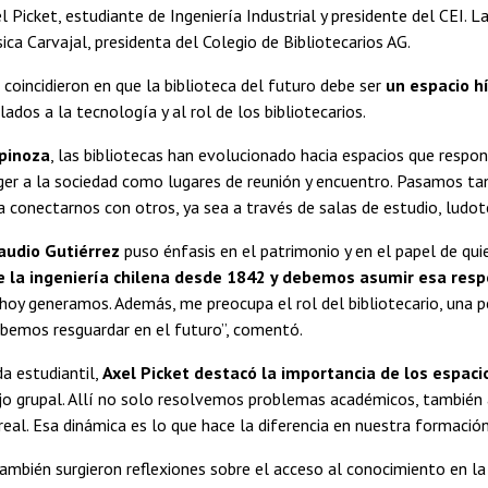
el Picket, estudiante de Ingeniería Industrial y presidente del CEI.
sica Carvajal, presidenta del Colegio de Bibliotecarios AG.
 coincidieron en que la biblioteca del futuro debe ser
un espacio hí
ados a la tecnología y al rol de los bibliotecarios.
spinoza
, las bibliotecas han evolucionado hacia espacios que respo
r a la sociedad como lugares de reunión y encuentro. Pasamos tan
a conectarnos con otros, ya sea a través de salas de estudio, ludot
audio Gutiérrez
puso énfasis en el patrimonio y en el papel de quie
e la ingeniería chilena desde 1842 y debemos asumir esa resp
hoy generamos. Además, me preocupa el rol del bibliotecario, una p
ebemos resguardar en el futuro”, comentó.
a estudiantil,
Axel Picket
destacó la importancia de los espaci
jo grupal. Allí no solo resolvemos problemas académicos, también 
eal. Esa dinámica es lo que hace la diferencia en nuestra formación
ambién surgieron reflexiones sobre el acceso al conocimiento en la 