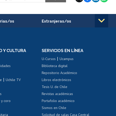
rias/os
Extranjeras/os
rnos de
Revalidación y reconocimiento
n
de títulos
el personal
Postulación al Programa de
Movilidad Estudiantil
D Y CULTURA
SERVICIOS EN LÍNEA
ovilidad interna
Inscripción de asignaturas
|
 de renta
U-Cursos
Ucampus
Cursos de español
 de renta
vidades
Biblioteca digital
Repositorio Académico
correo uchile
|
le
Uchile TV
Libros electrónicos
nas blancas
Tesis U. de Chile
os
Revistas académicas
, sexual y violencia
Denuncias administrativas
 y coro
Portafolio académico
Sismos en Chile
itaria
Solicitud de salas Casa Central