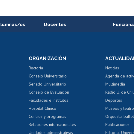
alumnas/os
Docentes
Funciona
Postulación a concursos
Cursos inte
internos de investigación
capacitació
e asignaturas
Consulta a bases de datos
Bienestar d
 de notas
ORGANIZACIÓN
ACTUALIDA
Perfeccionamiento
Portal de m
 regular
Editar Portafolio Académico
Certificado
Rectoría
Noticias
tal
Evaluación docente
Certificado
Consejo Universitario
Agenda de acti
dito alumnos
honorarios
Calificación académica
Senado Universitario
Multimedia
dito exalumnos
Gestión de 
Consejo de Evaluación
Radio U. de Chi
Postulación al AUCAI
y grados
Editar pági
Facultades e institutos
Deportes
Hospital Clínico
Museos y teatr
da tecnológica
Tarjeta TUI
Wifi
Acoso laboral
s
Centros y programas
Orquesta, ballet
Relaciones internacionales
Publicaciones
Unidades administrativas
Editorial Univers