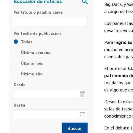
Big Data, y Ax
a cargo de Jes
Por título o palabra clave
Los panelistas
desafíos vincul
Todas
Para
Ingrid E
mucho en acoge
Última semana
esenciales par
Último mes
El profesor
Cl
Último año
patrimonio d
los datos que 
Desde
es algo que d
Desde la mirad
Hasta
salas de traba
conocimiento r
En el debate t