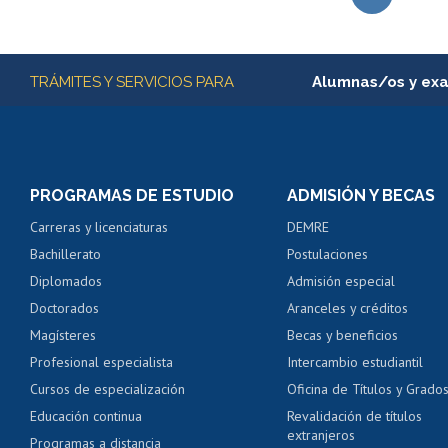
Subir
Más información
TRÁMITES Y SERVICIOS PARA
Alumnas/os y ex
Matrícula en línea
Inscripción y cambio d
Consulta y certificado
PROGRAMAS DE ESTUDIO
ADMISIÓN Y BECAS
Certificado de alumno
Carreras y licenciaturas
DEMRE
Servicio médico y den
Bachillerato
Postulaciones
Pago de arancel y cré
Diplomados
Admisión especial
Pago de arancel y cré
Doctorados
Aranceles y créditos
Certificado de títulos 
Magísteres
Becas y beneficios
Profesional especialista
Intercambio estudiantil
Mi Uchile
Ayu
Cursos de especialización
Oficina de Títulos y Grado
Educación continua
Revalidación de títulos
extranjeros
Programas a distancia