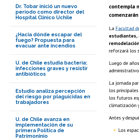
contempla má
Dr. Tobar inició un nuevo
periodo como director del
comenzarán 
Hospital Clínico Uchile
La
Facultad de
¿Hacia dónde escapar del
estudiantes, 
fuego? Propuesta para
remodelación 
evacuar ante incendios
reforzará los 
U. de Chile estudia bacteria:
Luego de años 
infecciones graves y resistir
administrativ
antibióticos
La jornada par
los principale
Estudio analiza percepción
del riesgo por plaguicidas en
los futuros es
trabajadores
climatización 
Antes y despu
U. de Chile avanza en
implementación de su
Los espac
primera Política de
Patrimoninio