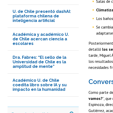
Salas de 
Climatiz
U. de Chile presentó dashAI:
plataforma chilena de
Los baño
inteligencia artificial
Se cambiar
adaptarse
Académica y académico U.
de Chile acercan ciencia a
Posteriormente
escolares
detalló
los s
tarde, Miguel 
Dra. Fabres: “El sello de la
los resultados
Universidad de Chile es la
amplitud de mente”
necesidades fr
Académico U. de Chile
Convers
coedita libro sobre IA y su
impacto en la humanidad
Como parte de
vamos?
”, que
Espinoza, dire
Gutiérrez, ac