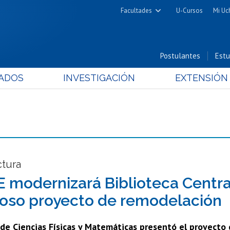
Facultades
U-Cursos
Mi Uc
Arquitectura y Urbanismo
Ciencias
Postulantes
Estu
Cs. Físicas y Matemáticas
ADOS
INVESTIGACIÓN
EXTENSIÓN
Cs. Químicas y Farmacéuticas
Cs. Veterinarias y Pecuarias
Derecho
Filosofía y Humanidades
Medicina
Estudios Avanzados en Educación
ctura
Nutrición y Tecnología de
 modernizará Biblioteca Centra
Alimentos
oso proyecto de remodelación
 de Ciencias Físicas y Matemáticas presentó el proyecto 