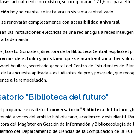
clases actualmente no existen, se incorporarán 171,6 m² para ello
ación
hoy no cuenta, se instalará un sistema centralizado
s se renovarán completamente con
accesibilidad universal
án las instalaciones eléctricas de una red antigua a redes intelige
 a la demanda
, Loreto González, directora de la Biblioteca Central, explicó el pr
ervicios de estudio y préstamo que se mantendrán activos dur
Ángel Aguilera, secretario general del Centro de Estudiantes de Pl
 de la encuesta aplicada a estudiantes de pre y posgrado, que recog
ente a la remodelación.
atorio "Biblioteca del futuro"
l programa se realizó el
conversatorio “Biblioteca del futuro, 
 reunió a voces del ámbito bibliotecario, académico y estudiantil. Par
ctora del Magíster en Gestión de Información y Bibliotecología de
adémico del Departamento de Ciencias de la Computación de la FCF