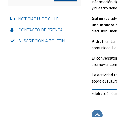
información si
y nuestro debe
Gutiérrez
advi
NOTICIAS U. DE CHILE
una manera ra
CONTACTO DE PRENSA
discusión”, indi
SUSCRIPCIÓN A BOLETÍN
Picket
, en ta
comunidad. La 
El conversator
promover compe
La actividad t
sobre el futur
Subdirección Co