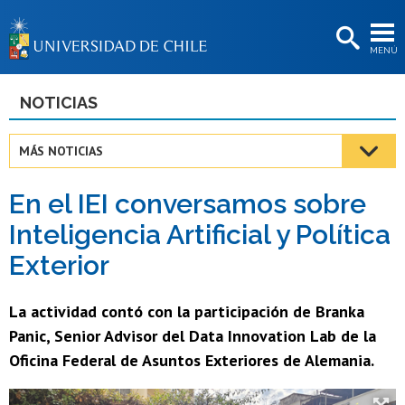
EXTENSIÓN
MENÚ
BIBLIOTECAS
LA UNIVERSIDAD
NOTICIAS
Postulantes
MÁS NOTICIAS
Estudiantes
En el IEI conversamos sobre
Académicas/os
Inteligencia Artificial y Política
Funcionarias/os
Exterior
Egresadas/os
La actividad contó con la participación de Branka
Panic, Senior Advisor del Data Innovation Lab de la
Oficina Federal de Asuntos Exteriores de Alemania.