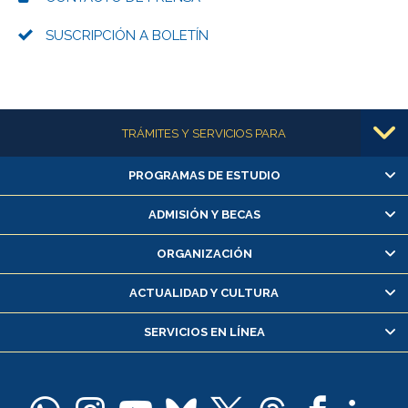
SUSCRIPCIÓN A BOLETÍN
Más información
TRÁMITES Y SERVICIOS PARA
PROGRAMAS DE ESTUDIO
Alumnas/os y exalumnas/os
Matrícula en línea
ADMISIÓN Y BECAS
Inscripción y cambio de asignaturas
ORGANIZACIÓN
Consulta y certificado de notas
Certificado de alumno regular
ACTUALIDAD Y CULTURA
Servicio médico y dental
SERVICIOS EN LÍNEA
Pago de arancel y crédito alumnos
Pago de arancel y crédito exalumnos
Certificado de títulos y grados