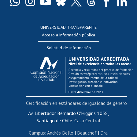
Docentes
Postulación a concursos internos de investigación
Consulta a bases de datos
UNIVERSIDAD TRANSPARENTE
Perfeccionamiento
Acceso a información pública
Editar Portafolio Académico
Solicitud de información
Evaluación docente
Calificación académica
Postulación al AUCAI
Funcionarias/os
Cursos internos de capacitación
Bienestar del personal
Certificación en estándares de igualdad de género
Portal de movilidad interna
Certificado de renta
Av. Libertador Bernardo O'Higgins 1058,
Santiago de Chile,
Casa Central
Certificado de renta honorarios
Gestión de correo uchile
Campus
:
Andrés Bello
|
Beauchef
|
Dra.