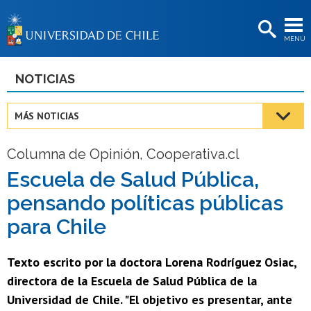
EXTENSIÓN
MENÚ
BIBLIOTECAS
LA UNIVERSIDAD
NOTICIAS
Postulantes
MÁS NOTICIAS
Estudiantes
Columna de Opinión, Cooperativa.cl
Académicas/os
Escuela de Salud Pública,
Funcionarias/os
pensando políticas públicas
Egresadas/os
para Chile
Texto escrito por la doctora Lorena Rodríguez Osiac,
directora de la Escuela de Salud Pública de la
Universidad de Chile. "El objetivo es presentar, ante