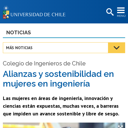
EXTENSIÓN
MENÚ
BIBLIOTECAS
LA UNIVERSIDAD
NOTICIAS
Postulantes
MÁS NOTICIAS
Estudiantes
Colegio de Ingenieros de Chile
Académicas/os
Alianzas y sostenibilidad en
Funcionarias/os
mujeres en ingeniería
Egresadas/os
Las mujeres en áreas de ingeniería, innovación y
ciencias están expuestas, muchas veces, a barreras
que impiden un avance sostenible y libre de sesgo.