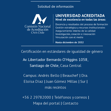
Solicitud de información
Evaluación docente
Calificación académica
Postulación al AUCAI
Funcionarias/os
Cursos internos de capacitación
Bienestar del personal
Certificación en estándares de igualdad de género
Portal de movilidad interna
Certificado de renta
Av. Libertador Bernardo O'Higgins 1058,
Santiago de Chile,
Casa Central
Certificado de renta honorarios
Gestión de correo uchile
Campus
:
Andrés Bello
|
Beauchef
|
Dra.
Editar páginas blancas
Eloísa Díaz
|
Juan Gómez Millas
|
Sur
|
más recintos
Extranjeras/os
Revalidación y reconocimiento de títulos
+56 2 29782000
|
Teléfonos y correos
|
Mapa del portal
|
Contacto
Postulación al Programa de Movilidad Estudiantil
Inscripción de asignaturas