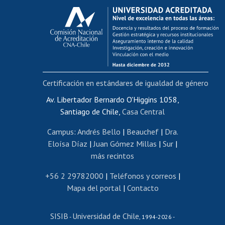
Calificación académica
Postulación al AUCAI
Funcionarias/os
Cursos internos de capacitación
Bienestar del personal
Certificación en estándares de igualdad de género
Portal de movilidad interna
Certificado de renta
Av. Libertador Bernardo O'Higgins 1058,
Santiago de Chile,
Casa Central
Certificado de renta honorarios
Gestión de correo uchile
Campus
:
Andrés Bello
|
Beauchef
|
Dra.
Editar páginas blancas
Eloísa Díaz
|
Juan Gómez Millas
|
Sur
|
más recintos
Extranjeras/os
Revalidación y reconocimiento de títulos
+56 2 29782000
|
Teléfonos y correos
|
Mapa del portal
|
Contacto
Postulación al Programa de Movilidad Estudiantil
Inscripción de asignaturas
SISIB
Universidad de Chile
Cursos de español
-
, 1994-2026 -