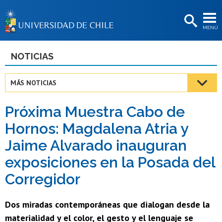
EXTENSIÓN
MENÚ
BIBLIOTECAS
LA UNIVERSIDAD
NOTICIAS
Postulantes
MÁS NOTICIAS
Estudiantes
Próxima Muestra Cabo de
Académicas/os
Hornos: Magdalena Atria y
Funcionarias/os
Jaime Alvarado inauguran
Egresadas/os
exposiciones en la Posada del
Corregidor
Dos miradas contemporáneas que dialogan desde la
materialidad y el color, el gesto y el lenguaje se