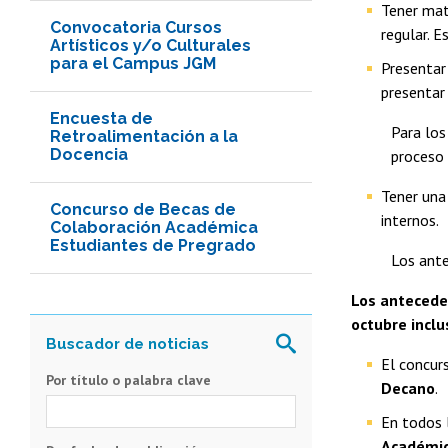
Tener matr
Convocatoria Cursos
regular. E
Artísticos y/o Culturales
para el Campus JGM
Presentar
presentar
Encuesta de
Para lo
Retroalimentación a la
Docencia
proceso 
Tener una 
Concurso de Becas de
internos.
Colaboración Académica
Estudiantes de Pregrado
Los ante
Los antecede
octubre inclu
El concur
Por título o palabra clave
Decano
.
En todos 
Académic