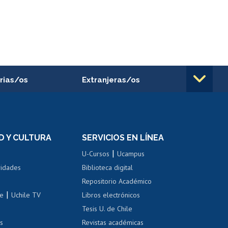
rias/os
Extranjeras/os
rnos de
Revalidación y reconocimiento
n
de títulos
el personal
Postulación al Programa de
Movilidad Estudiantil
D Y CULTURA
SERVICIOS EN LÍNEA
ovilidad interna
Inscripción de asignaturas
|
 de renta
U-Cursos
Ucampus
Cursos de español
 de renta
vidades
Biblioteca digital
Repositorio Académico
correo uchile
|
le
Uchile TV
Libros electrónicos
nas blancas
Tesis U. de Chile
os
Revistas académicas
, sexual y violencia
Denuncias administrativas