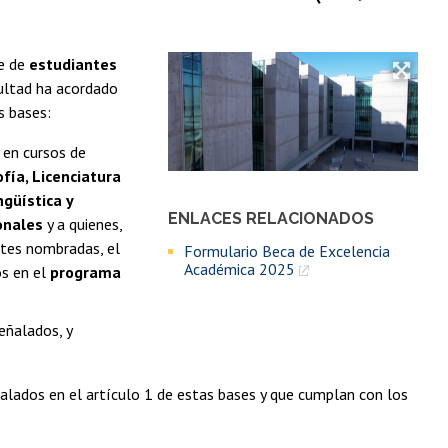
te de
estudiantes
cultad ha acordado
s bases:
 en cursos de
ofía, Licenciatura
ngüística y
ENLACES RELACIONADOS
onales
y a quienes,
ntes nombradas, el
Formulario Beca de Excelencia
Académica 2025
os en el
programa
eñalados, y
alados en el artículo 1 de estas bases y que cumplan con los