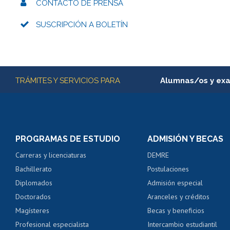
CONTACTO DE PRENSA
SUSCRIPCIÓN A BOLETÍN
Más información
TRÁMITES Y SERVICIOS PARA
Alumnas/os y ex
Matrícula en línea
Inscripción y cambio d
Consulta y certificado
PROGRAMAS DE ESTUDIO
ADMISIÓN Y BECAS
Certificado de alumno
Carreras y licenciaturas
DEMRE
Servicio médico y den
Bachillerato
Postulaciones
Pago de arancel y cré
Diplomados
Admisión especial
Pago de arancel y cré
Doctorados
Aranceles y créditos
Certificado de títulos 
Magísteres
Becas y beneficios
Profesional especialista
Intercambio estudiantil
Mi Uchile
Ayu