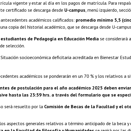
ícula vigente y estar al día en los pagos de matrícula. Para respal
ste certificado se descarga desde
U-campus
, menú izquierdo, secció
 antecedentes académicos calificados:
promedio mínimo 5,5 (cinco
 una copia del historial académico, que se descarga desde U-campus,
s
estudiantes de Pedagogía en Educación Media
se considerará a
de selección.
Situación socioeconómica deficitaria acreditada en Bienestar Estud
cedentes académicos se ponderarán en un 70 % y los relativos a s
ntes de postulación para el año académico 2025 deben enviars
sive hasta las 23:59 hrs. a través del formulario que se espec
so será resuelto por la
Comisión de Becas de la Facultad y el o
los aspectos generales relativos a término anticipado de la beca y 
a en la Facultad de Filosofía y Humanidades
se regirá por las d