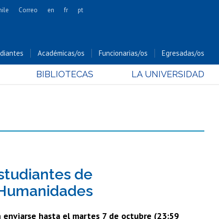
hile
Correo
en
fr
pt
Artes
Cs. Agronómicas
diantes
Académicas/os
Funcionarias/os
Egresadas/os
Cs. Forestales y Conservación
BIBLIOTECAS
LA UNIVERSIDAD
Cs. Sociales
Comunicación e Imagen
Economía y Negocios
Gobierno
Odontología
Estudios Internacionales
Bachillerato
studiantes de
Hospital Clínico
y Humanidades
enviarse hasta el martes 7 de octubre (23:59