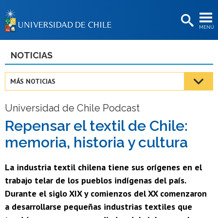
EXTENSIÓN
MENÚ
BIBLIOTECAS
LA UNIVERSIDAD
NOTICIAS
Postulantes
MÁS NOTICIAS
Estudiantes
Universidad de Chile Podcast
Académicas/os
Repensar el textil de Chile:
Funcionarias/os
memoria, historia y cultura
Egresadas/os
La industria textil chilena tiene sus orígenes en el
trabajo telar de los pueblos indígenas del país.
Durante el siglo XIX y comienzos del XX comenzaron
a desarrollarse pequeñas industrias textiles que