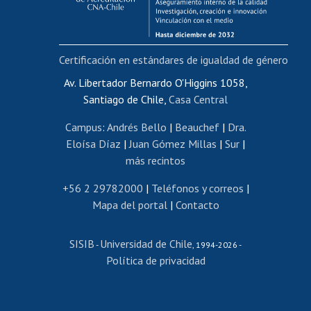
Funcionarias/os
Cursos internos de capacitación
Bienestar del personal
Certificación en estándares de igualdad de género
Portal de movilidad interna
Certificado de renta
Av. Libertador Bernardo O'Higgins 1058,
Santiago de Chile,
Casa Central
Certificado de renta honorarios
Gestión de correo uchile
Campus
:
Andrés Bello
|
Beauchef
|
Dra.
Editar páginas blancas
Eloísa Díaz
|
Juan Gómez Millas
|
Sur
|
más recintos
Extranjeras/os
Revalidación y reconocimiento de títulos
+56 2 29782000
|
Teléfonos y correos
|
Mapa del portal
|
Contacto
Postulación al Programa de Movilidad Estudiantil
Inscripción de asignaturas
SISIB
Universidad de Chile
Cursos de español
-
, 1994-2026 -
Política de privacidad
Mi Uchile
Ayuda tecnológica
Tarjeta TUI
Wifi
Acoso laboral, sexual y violencia