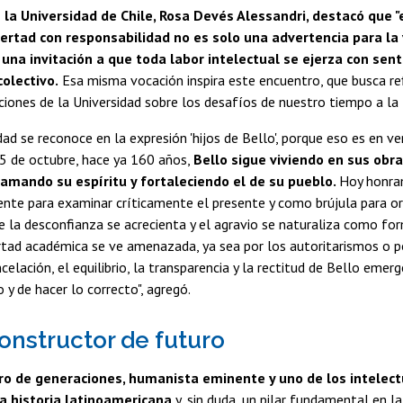
 la Universidad de Chile, Rosa Devés Alessandri, destacó que "
bertad con responsabilidad no es solo una advertencia para la v
una invitación a que toda labor intelectual se ejerza con sent
olectivo.
Esa misma vocación inspira este encuentro, que busca ref
ciones de la Universidad sobre los desafíos de nuestro tiempo a la 
dad se reconoce en la expresión 'hijos de Bello', porque eso es en v
5 de octubre, hace ya 160 años,
Bello sigue viviendo en sus obra
amando su espíritu y fortaleciendo el de su pueblo.
Hoy honra
nte para examinar críticamente el presente y como brújula para or
 la desconfianza se acrecienta y el agravio se naturaliza como for
rtad académica se ve amenazada, ya sea por los autoritarismos o p
ncelación, el equilibrio, la transparencia y la rectitud de Bello em
 y de hacer lo correcto", agregó.
constructor de futuro
o de generaciones, humanista eminente y uno de los intelec
la historia latinoamericana
y, sin duda, un pilar fundamental en l