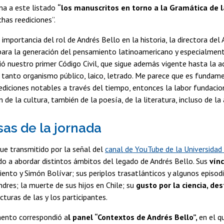
ma a este listado
“los manuscritos en torno a la Gramática de 
has reediciones”.
 importancia del rol de Andrés Bello en la historia, la directora del
ara la generación del pensamiento latinoamericano y especialment
bió nuestro primer Código Civil, que sigue además vigente hasta la 
 tanto organismo público, laico, letrado. Me parece que es fundam
ediciones notables a través del tiempo, entonces la labor fundaci
n de la cultura, también de la poesía, de la literatura, incluso de la
as de la jornada
ue transmitido por la señal del
canal de YouTube de la Universidad 
o a abordar distintos ámbitos del legado de Andrés Bello. Sus
vínc
ento y Simón Bolívar; sus periplos trasatlánticos y algunos episodi
dres; la muerte de sus hijos en Chile; su
gusto por la ciencia, de
cturas de las y los participantes.
ento correspondió a
l panel “Contextos de Andrés Bello”,
en el q