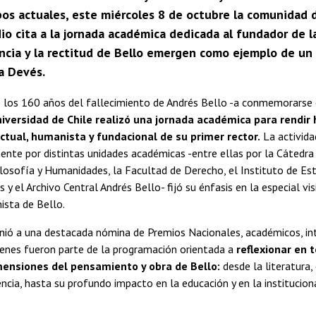
os actuales, este miércoles 8 de octubre la comunidad d
dio cita a la jornada académica dedicada al fundador de la
ncia y la rectitud de Bello emergen como ejemplo de un a
a Devés.
 los 160 años del fallecimiento de Andrés Bello -a conmemorarse 
niversidad de Chile realizó una jornada académica para rendir
ctual, humanista y fundacional de su primer rector.
La activida
nte por distintas unidades académicas -entre ellas por la Cátedra
losofía y Humanidades, la Facultad de Derecho, el Instituto de Es
s y el Archivo Central Andrés Bello- fijó su énfasis en la especial vi
ista de Bello.
nió a una destacada nómina de Premios Nacionales, académicos, in
uienes fueron parte de la programación orientada a
reflexionar en t
mensiones del pensamiento y obra de Bello:
desde la literatura, 
ciencia, hasta su profundo impacto en la educación y en la institucio