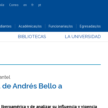
hile
Correo
en
fr
pt
Artes
Cs. Agronómicas
diantes
Académicas/os
Funcionarias/os
Egresadas/os
Cs. Forestales y Conservación
BIBLIOTECAS
LA UNIVERSIDAD
Cs. Sociales
Comunicación e Imagen
Economía y Negocios
Gobierno
Odontología
Estudios Internacionales
antel
Bachillerato
 de Andrés Bello a
Hospital Clínico
Iberoamérica y de analizar su influencia y vigencia