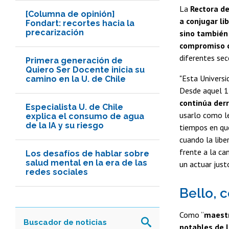
La
Rectora de
[Columna de opinión]
a conjugar li
Fondart: recortes hacia la
precarización
sino también 
compromiso c
diferentes sec
Primera generación de
Quiero Ser Docente inicia su
"Esta Universi
camino en la U. de Chile
Desde aquel 1
continúa derr
Especialista U. de Chile
usarlo como le
explica el consumo de agua
de la IA y su riesgo
tiempos en que
cuando la libe
frente a la ca
Los desafíos de hablar sobre
salud mental en la era de las
un actuar justo
redes sociales
Bello, 
Como “
maestr
notables de 