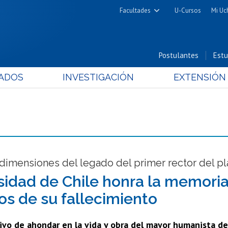
Facultades
U-Cursos
Mi Uc
Arquitectura y Urbanismo
Ciencias
Postulantes
Estu
Cs. Físicas y Matemáticas
ADOS
INVESTIGACIÓN
EXTENSIÓN
Cs. Químicas y Farmacéuticas
Cs. Veterinarias y Pecuarias
Derecho
Filosofía y Humanidades
Medicina
Estudios Avanzados en Educación
dimensiones del legado del primer rector del pl
Nutrición y Tecnología de
sidad de Chile honra la memoria
Alimentos
os de su fallecimiento
ivo de ahondar en la vida y obra del mayor humanista de 