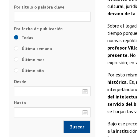
cultural, jurí
Por título o palabra clave
decano de la 
Sobre el legad
tiempo porque 
Todas
nuevas repúblic
profesor Vill
Última semana
presente.
No 
Último mes
expresión; en 
Último año
Por esto mism
Desde
histórica.
Es, 
interpelándono
del intelectu
Hasta
servicio del 
se forjan las v
Bajo ese prece
a la institució