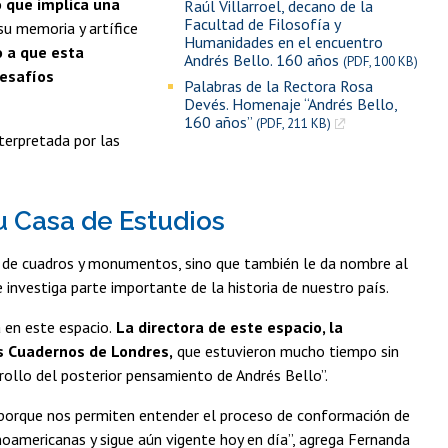
o que implica una
Raúl Villarroel, decano de la
Facultad de Filosofía y
 su memoria y artífice
Humanidades en el encuentro
 a que esta
Andrés Bello. 160 años
(PDF, 100 KB)
desafíos
Palabras de la Rectora Rosa
Devés. Homenaje “Andrés Bello,
160 años”
(PDF, 211 KB)
nterpretada por las
u Casa de Estudios
s de cuadros y monumentos, sino que también le da nombre al
e investiga parte importante de la historia de nuestro país.
 en este espacio.
La directora de este espacio, la
os Cuadernos de Londres,
que estuvieron mucho tiempo sin
rrollo del posterior pensamiento de Andrés Bello”.
porque nos permiten entender el proceso de conformación de
oamericanas y sigue aún vigente hoy en día”, agrega Fernanda