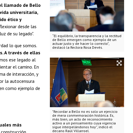
el llamado de Bello
ida universitaria,
ido ético y
lexionar desde las
luz de su legado".
“El equilibrio, la transparencia y la rectitud
de Bello emergen como ejemplo de un
actuar justo y de hacer lo correcto”,
erdad lo que somos.
destacó la Rectora Rosa Devés.
s. A través de ellas
mos ese legado al
ientar el camino. En
ma de interacción, y
or la autocensura
ergen como ejemplo de
"Recordar a Bello no es solo un ejercicio
de mera conmemoración histórica. Es,
más bien, un acto de reconocimiento
activo a un pensamiento cuya vigencia
tuales más
sigue interpelándonos hoy”, indicó el
decano Raúl Villarroel.
a construcción