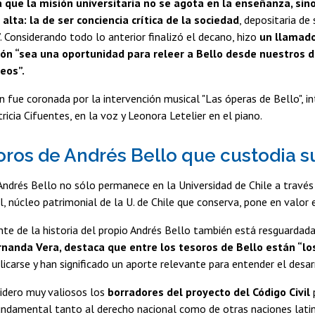
 que la misión universitaria no se agota en la enseñanza, sin
alta: la de ser conciencia crítica de la sociedad
, depositaria de
”. Considerando todo lo anterior finalizó el decano, hizo
un llamado
n “sea una oportunidad para releer a Bello desde nuestros 
eos”.
n fue coronada por la intervención musical "Las óperas de Bello", i
ricia Cifuentes, en la voz y Leonora Letelier en el piano.
oros de Andrés Bello que custodia s
Andrés Bello no sólo permanece en la Universidad de Chile a travé
l, núcleo patrimonial de la U. de Chile que conserva, pone en valor 
te de la historia del propio Andrés Bello también está resguardada
rnanda Vera, destaca que entre los tesoros de Bello están “l
blicarse y han significado un aporte relevante para entender el desa
idero muy valiosos los
borradores del proyecto del Código Civil
ndamental tanto al derecho nacional como de otras naciones latin