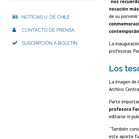
“nos recuerda
vocación más 
de su porvenir
NOTICIAS U. DE CHILE
conmemoració
CONTACTO DE PRENSA
contemporán
SUSCRIPCIÓN A BOLETÍN
La inauguració
profesoras Pat
Los tes
La imagen de 
Archivo Centra
Parte importan
profesora Fe
editarse ni pu
“También cons
este aporte fu