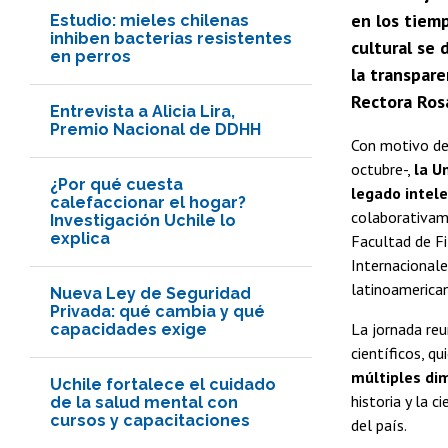
en los tiemp
Estudio: mieles chilenas
inhiben bacterias resistentes
cultural se 
en perros
la transpare
Rectora Ros
Entrevista a Alicia Lira,
Premio Nacional de DDHH
Con motivo de
octubre-,
la U
¿Por qué cuesta
legado intele
calefaccionar el hogar?
colaborativame
Investigación Uchile lo
explica
Facultad de Fi
Internacionale
latinoamerican
Nueva Ley de Seguridad
Privada: qué cambia y qué
La jornada reu
capacidades exige
científicos, q
múltiples di
Uchile fortalece el cuidado
historia y la 
de la salud mental con
cursos y capacitaciones
del país.