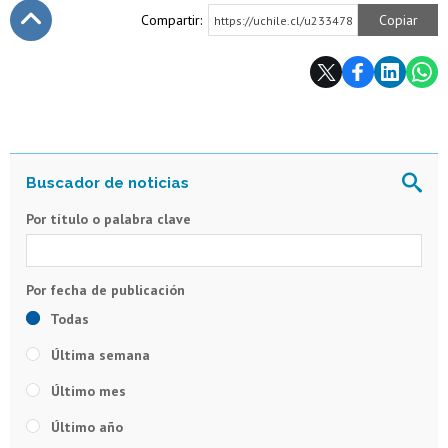
Compartir:
Copiar
https://uchile.cl/u233478
Subir
Por título o palabra clave
Todas
Última semana
Último mes
Último año