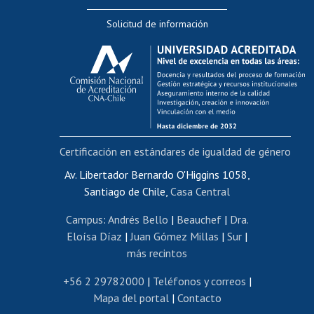
Editar Portafolio Académico
Solicitud de información
Evaluación docente
Calificación académica
Postulación al AUCAI
Funcionarias/os
Cursos internos de capacitación
Bienestar del personal
Certificación en estándares de igualdad de género
Portal de movilidad interna
Certificado de renta
Av. Libertador Bernardo O'Higgins 1058,
Santiago de Chile,
Casa Central
Certificado de renta honorarios
Gestión de correo uchile
Campus
:
Andrés Bello
|
Beauchef
|
Dra.
Editar páginas blancas
Eloísa Díaz
|
Juan Gómez Millas
|
Sur
|
más recintos
Extranjeras/os
Revalidación y reconocimiento de títulos
+56 2 29782000
|
Teléfonos y correos
|
Mapa del portal
|
Contacto
Postulación al Programa de Movilidad Estudiantil