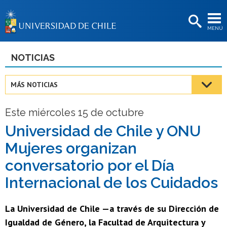
EXTENSIÓN
MENÚ
BIBLIOTECAS
LA UNIVERSIDAD
NOTICIAS
Postulantes
MÁS NOTICIAS
Estudiantes
Este miércoles 15 de octubre
Académicas/os
Universidad de Chile y ONU
Funcionarias/os
Mujeres organizan
Egresadas/os
conversatorio por el Día
Internacional de los Cuidados
La Universidad de Chile —a través de su Dirección de
Igualdad de Género, la Facultad de Arquitectura y