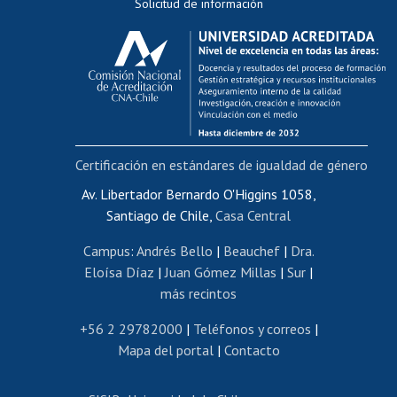
Solicitud de información
Evaluación docente
Calificación académica
Postulación al AUCAI
Funcionarias/os
Cursos internos de capacitación
Bienestar del personal
Certificación en estándares de igualdad de género
Portal de movilidad interna
Certificado de renta
Av. Libertador Bernardo O'Higgins 1058,
Santiago de Chile,
Casa Central
Certificado de renta honorarios
Gestión de correo uchile
Campus
:
Andrés Bello
|
Beauchef
|
Dra.
Editar páginas blancas
Eloísa Díaz
|
Juan Gómez Millas
|
Sur
|
más recintos
Extranjeras/os
Revalidación y reconocimiento de títulos
+56 2 29782000
|
Teléfonos y correos
|
Mapa del portal
|
Contacto
Postulación al Programa de Movilidad Estudiantil
Inscripción de asignaturas