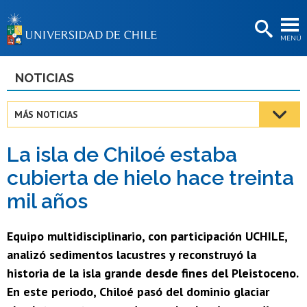
EXTENSIÓN
MENÚ
BIBLIOTECAS
LA UNIVERSIDAD
NOTICIAS
Postulantes
MÁS NOTICIAS
Estudiantes
La isla de Chiloé estaba
Académicas/os
cubierta de hielo hace treinta
Funcionarias/os
mil años
Egresadas/os
Equipo multidisciplinario, con participación UCHILE,
analizó sedimentos lacustres y reconstruyó la
historia de la isla grande desde fines del Pleistoceno.
En este periodo, Chiloé pasó del dominio glaciar