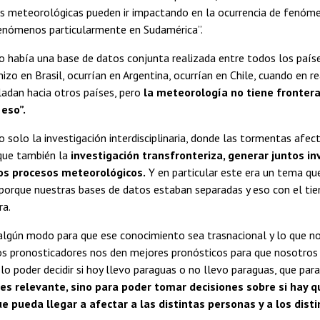
les meteorológicas pueden ir impactando en la ocurrencia de fenó
fenómenos particularmente en Sudamérica”.
no había una base de datos conjunta realizada entre todos los país
izo en Brasil, ocurrían en Argentina, ocurrían en Chile, cuando en 
sladan hacia otros países, pero
la meteorología no tiene fronter
eso”.
 solo la investigación interdisciplinaria, donde las tormentas afec
 que también la
investigación transfronteriza, generar juntos 
os procesos meteorológicos.
Y en particular este era un tema q
porque nuestras bases de datos estaban separadas y eso con el ti
ra.
algún modo para que ese conocimiento sea trasnacional y lo que nos
los pronosticadores nos den mejores pronósticos para que nosotros
olo poder decidir si hoy llevo paraguas o no llevo paraguas, que pa
es relevante, sino para poder tomar decisiones sobre si hay 
que pueda llegar a afectar a las distintas personas y a los dist