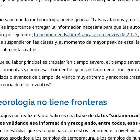
”.
lio sabe que la meteorología puede generar “falsas alarmas y a lo
, es importante entregar la información necesaria para que las au
mo, por ejemplo,
lo ocurrido en Bahía Blanca a comienzos de 2025
,
e suspendieron las clases y, al momento de mayor peak de esta, la
taba en las calles.
ue su labor principal es trabajar “en tiempo severo, el tiempo severo 
s tormentas y cómo esas tormentas generan fenómenos meteoroló
nizos o eventos de tiempo, de viento muy extremo y entonces trat
urrencia de esos eventos”.
orología no tiene fronteras
bajos que realiza Paola Salio es una
base de datos "sudamericana,
s validando esa información y recogiendo, entre todos, esos
ite estudiar qué es lo que pasa con estos fenómenos a nivel histó
entos asociados a los cambios de temperatura, a los cambios de hu