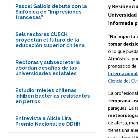
y Resilienci
Pascal Gallois debuta con la
Sinfónica en “Impresiones
Universidad
francesas”
informada p
Seis rectoras CUECH
“
No importa q
proyectan el futuro de la
tomar decisi
educación superior chilena
o lo que pueda
Atmósfera po
Rectoras y subsecretaria
pronóstico de
abordan desafíos de las
Internacional
universidades estatales
Ciencia del Cli
Estudio: mieles chilenas
La profesional
inhiben bacterias resistentes
temprana
, a
en perros
paraguas. La r
meteorología
Entrevista a Alicia Lira,
de alerta, man
Premio Nacional de DDHH
tienes una ale
ese sistema ll