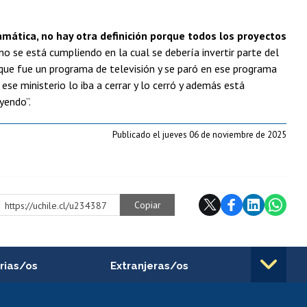
ramática, no hay otra definición porque todos los proyectos
 no se está cumpliendo en la cual se debería invertir parte del
n que fue un programa de televisión y se paró en ese programa
 ese ministerio lo iba a cerrar y lo cerró y además está
 yendo”.
Publicado el jueves 06 de noviembre de 2025
Copiar
https://uchile.cl/u234387
rias/os
Extranjeras/os
rnos de
Revalidación y reconocimiento
n
de títulos