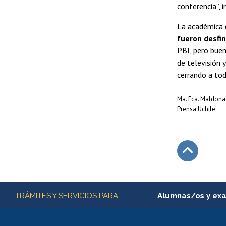
conferencia”, i
La académica
fueron desfi
PBI, pero buen
de televisión y
cerrando a tod
Ma. Fca. Maldon
Prensa Uchile
Subir
Más información
TRÁMITES Y SERVICIOS PARA
Alumnas/os y ex
Matrícula en línea