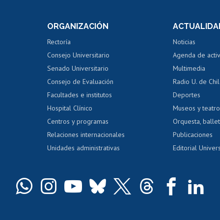
e asignaturas
Consulta a bases de datos
Bienestar d
 de notas
ORGANIZACIÓN
ACTUALIDA
Perfeccionamiento
Portal de m
 regular
Editar Portafolio Académico
Certificado
Rectoría
Noticias
tal
Evaluación docente
Certificado
Consejo Universitario
Agenda de acti
dito alumnos
honorarios
Calificación académica
Senado Universitario
Multimedia
dito exalumnos
Gestión de 
Consejo de Evaluación
Radio U. de Chi
Postulación al AUCAI
y grados
Editar pági
Facultades e institutos
Deportes
Hospital Clínico
Museos y teatr
da tecnológica
Tarjeta TUI
Wifi
Acoso laboral
s
Centros y programas
Orquesta, ballet
Relaciones internacionales
Publicaciones
Unidades administrativas
Editorial Univers