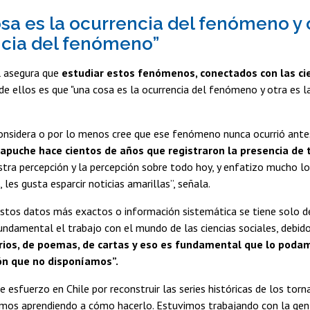
sa es la ocurrencia del fenómeno y o
cia del fenómeno”
l asegura que
estudiar estos fenómenos, conectados con las ci
de ellos es que "una cosa es la ocurrencia del fenómeno y otra es 
onsidera o por lo menos cree que ese fenómeno nunca ocurrió ante
puche hace cientos de años que registraron la presencia de 
tra percepción y la percepción sobre todo hoy, y enfatizo mucho lo 
 les gusta esparcir noticias amarillas”, señala.
stos datos más exactos o información sistemática se tiene solo de
undamental el trabajo con el mundo de las ciencias sociales, debid
arios, de poemas, de cartas y eso es fundamental que lo pod
ón que no disponíamos”.
 esfuerzo en Chile por reconstruir las series históricas de los to
mos aprendiendo a cómo hacerlo. Estuvimos trabajando con la gen