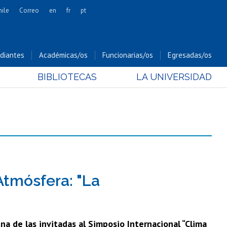
hile
Correo
en
fr
pt
Artes
Cs. Agronómicas
diantes
Académicas/os
Funcionarias/os
Egresadas/os
Cs. Forestales y Conservación
BIBLIOTECAS
LA UNIVERSIDAD
Cs. Sociales
Comunicación e Imagen
Economía y Negocios
Gobierno
Odontología
Estudios Internacionales
Bachillerato
 Atmósfera: "La
Hospital Clínico
a de las invitadas al Simposio Internacional “Clima