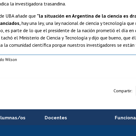
ndica la investigadora trasandina.
 de UBA añade que
"la situación en Argentina de la ciencia es d
nanciados,
hay una ley, una ley nacional de ciencia y tecnología que
o, es parte de lo que el presidente de la nación prometió el día e
 tachó el Ministerio de Ciencia y Tecnología y dijo que bueno, que él
a la comunidad científica porque nuestros investigadores se están
ado Wilson
Compartir:
alumnas/os
Docentes
Funciona
Postulación a concursos
Cursos inte
internos de investigación
capacitació