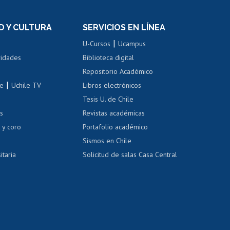
el personal
Postulación al Programa de
Movilidad Estudiantil
D Y CULTURA
SERVICIOS EN LÍNEA
ovilidad interna
Inscripción de asignaturas
|
 de renta
U-Cursos
Ucampus
Cursos de español
 de renta
vidades
Biblioteca digital
Repositorio Académico
correo uchile
|
le
Uchile TV
Libros electrónicos
nas blancas
Tesis U. de Chile
os
Revistas académicas
, sexual y violencia
Denuncias administrativas
 y coro
Portafolio académico
Sismos en Chile
itaria
Solicitud de salas Casa Central