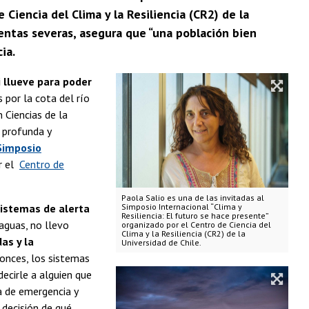
 Ciencia del Clima y la Resiliencia (CR2) de la
entas severas, asegura que “una población bien
ia.
i llueve para poder
 por la cota del río
n Ciencias de la
 profunda y
Simposio
r el
Centro de
Paola Salio es una de las invitadas al
sistemas de alerta
Simposio Internacional “Clima y
Resiliencia: El futuro se hace presente”
raguas, no llevo
organizado por el Centro de Ciencia del
Clima y la Resiliencia (CR2) de la
as y la
Universidad de Chile.
onces, los sistemas
ecirle a alguien que
ma de emergencia y
 decisión de qué