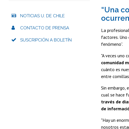
“Una co
NOTICIAS U. DE CHILE
ocurren
CONTACTO DE PRENSA
La profesiona
factores. Uno 
SUSCRIPCIÓN A BOLETÍN
fenómeno”.
"A veces uno c
comunidad ma
cuánto es nues
entre comillas,
Sin embargo, e
cual se hace f
través de di
de informaci
"Hay un enorme
nosotros esta