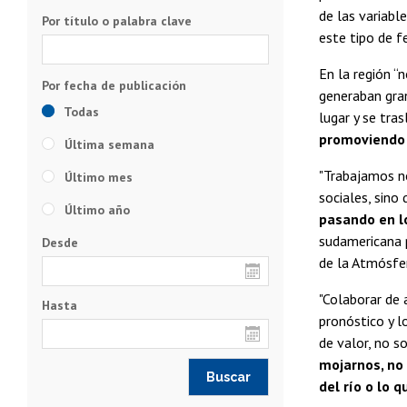
de las variab
Por título o palabra clave
este tipo de 
En la región “
generaban gran
Todas
lugar y se tra
promoviendo 
Última semana
"Trabajamos no
Último mes
sociales, sino
Último año
pasando en l
sudamericana 
Desde
de la Atmósfe
"Colaborar de 
Hasta
pronóstico y 
de valor, no s
mojarnos, no 
del río o lo 