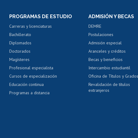
Inscripción y cambio d
Consulta y certificado
PROGRAMAS DE ESTUDIO
ADMISIÓN Y BECAS
Certificado de alumno
Carreras y licenciaturas
DEMRE
Servicio médico y den
Bachillerato
Postulaciones
Pago de arancel y cré
Diplomados
Admisión especial
Pago de arancel y cré
Doctorados
Aranceles y créditos
Certificado de títulos 
Magísteres
Becas y beneficios
Profesional especialista
Intercambio estudiantil
Mi Uchile
Ayu
Cursos de especialización
Oficina de Títulos y Grado
Educación continua
Revalidación de títulos
extranjeros
Programas a distancia