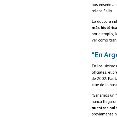
nos enseñe a c
relata Salio.
La doctora in
más histórica
por ejemplo, l
ver cómo tran
“En Arg
En los últimos
oficiales, el 
de 2002. Paola
trae de la bas
"Ganamos un fi
nunca llegaron
nuestros sala
previamente ha