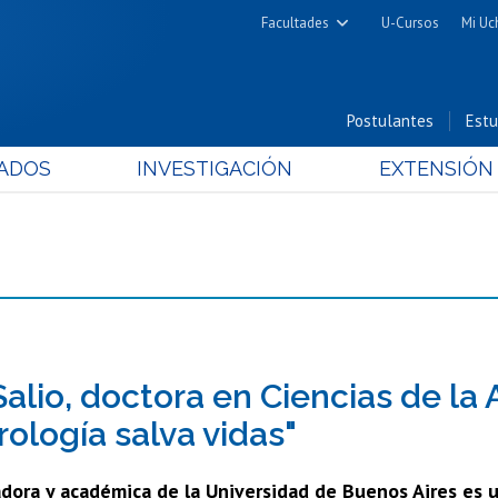
Facultades
U-Cursos
Mi Uc
Arquitectura y Urbanismo
Ciencias
Postulantes
Estu
Cs. Físicas y Matemáticas
ADOS
INVESTIGACIÓN
EXTENSIÓN
Cs. Químicas y Farmacéuticas
Cs. Veterinarias y Pecuarias
Derecho
Filosofía y Humanidades
Medicina
Estudios Avanzados en Educación
Nutrición y Tecnología de
Salio, doctora en Ciencias de la
Alimentos
ología salva vidas"
dora y académica de la Universidad de Buenos Aires es un