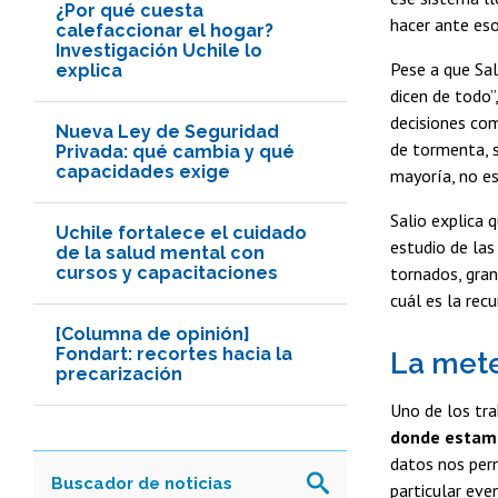
¿Por qué cuesta
hacer ante eso
calefaccionar el hogar?
Investigación Uchile lo
Pese a que Sa
explica
dicen de todo”
decisiones co
Nueva Ley de Seguridad
de tormenta, s
Privada: qué cambia y qué
capacidades exige
mayoría, no es
Salio explica q
Uchile fortalece el cuidado
estudio de la
de la salud mental con
cursos y capacitaciones
tornados, gra
cuál es la rec
[Columna de opinión]
Fondart: recortes hacia la
La mete
precarización
Uno de los tra
donde estamo
datos nos perm
particular ev