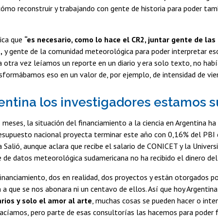
ómo reconstruir y trabajando con gente de historia para poder tam
dica que
“es necesario, como lo hace el CR2, juntar gente de las 
,
y gente de la comunidad meteorológica para poder interpretar eso
a otra vez leíamos un reporte en un diario y era solo texto, no ha
sformábamos eso en un valor de, por ejemplo, de intensidad de vie
entina los investigadores estamos s
 meses, la situación del financiamiento a la ciencia en Argentina 
presupuesto nacional proyecta terminar este año con 0,16% del PBI 
 Salió, aunque aclara que recibe el salario de CONICET y la Univers
e de datos meteorológica sudamericana no ha recibido el dinero del
nanciamiento, dos en realidad, dos proyectos y están otorgados po
 a que se nos abonara ni un centavo de ellos. Así que hoy Argentina
rios y solo el amor al arte
, muchas cosas se pueden hacer o inte
cíamos, pero parte de esas consultorías las hacemos para poder fi