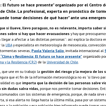
a: El futuro se hace presente” organizado por el Centro de
 de Chile. La profesional, experta en pronóstico de torm
uede tomar decisiones de qué hacer” ante una emergenc
ue si llueve, llevo paraguas, no es relevante, importa saber s
ones sobre si hay que hacer evacuaciones
y hay que preocuparnos
 llegar a afectar a las distintas personas”: así explica la doctora e
r la
UBA
y especialista en meteorología de mesoescala, convección
 tormentas severas,
Paola Valeria Salio
, invitada internacional al
 “Clima y Resiliencia: El futuro se hace presente”
organizado po
ma y la Resiliencia (CR2)
de la
Universidad de Chile
.
, que une en su trabajo la
gestión del riesgo y la mejora de los 
segura que el fin de la información meteorológica no es “si llevo pa
ealidad es que
importa que la decisión de las personas salve vid
 sin dudas salva vidas,
porque nos permite tomar decisiones. Ent
comunados con los sistemas de emergencia, porque, de nada sirve d
rta, si esa alerta no llega hasta la última milla, pasa por un siste
ega a la población y esa población bien informada puede tomar una