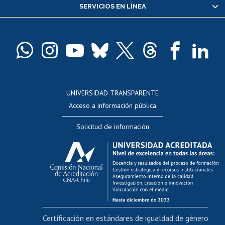
SERVICIOS EN LÍNEA
Pago de arancel y crédito alumnos
Pago de arancel y crédito exalumnos
Certificado de títulos y grados
Docentes
Postulación a concursos internos de investigación
Consulta a bases de datos
UNIVERSIDAD TRANSPARENTE
Perfeccionamiento
Acceso a información pública
Editar Portafolio Académico
Solicitud de información
Evaluación docente
Calificación académica
Postulación al AUCAI
Funcionarias/os
Cursos internos de capacitación
Bienestar del personal
Certificación en estándares de igualdad de género
Portal de movilidad interna