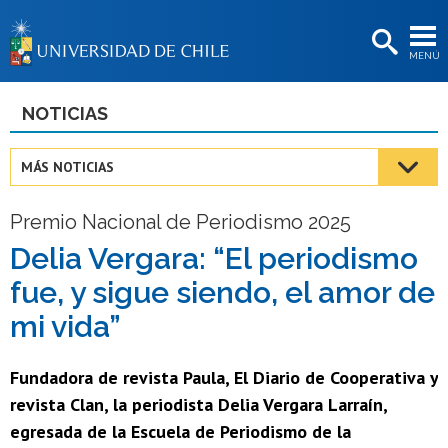
EXTENSIÓN
MENÚ
BIBLIOTECAS
LA UNIVERSIDAD
NOTICIAS
Postulantes
MÁS NOTICIAS
Estudiantes
Premio Nacional de Periodismo 2025
Académicas/os
Delia Vergara: “El periodismo
Funcionarias/os
fue, y sigue siendo, el amor de
Egresadas/os
mi vida”
Fundadora de revista Paula, El Diario de Cooperativa y
revista Clan, la periodista Delia Vergara Larraín,
egresada de la Escuela de Periodismo de la