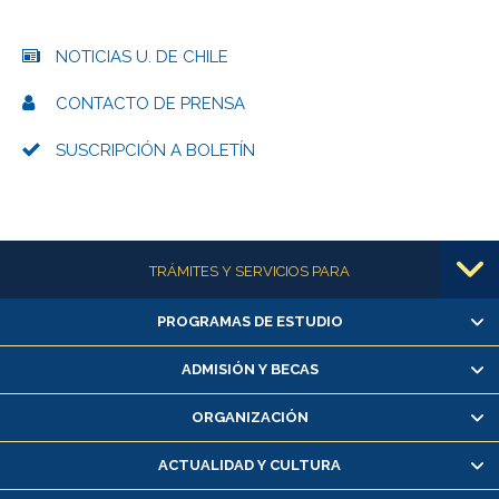
NOTICIAS U. DE CHILE
CONTACTO DE PRENSA
SUSCRIPCIÓN A BOLETÍN
Más información
TRÁMITES Y SERVICIOS PARA
PROGRAMAS DE ESTUDIO
Alumnas/os y exalumnas/os
Matrícula en línea
ADMISIÓN Y BECAS
Inscripción y cambio de asignaturas
ORGANIZACIÓN
Consulta y certificado de notas
Certificado de alumno regular
ACTUALIDAD Y CULTURA
Servicio médico y dental