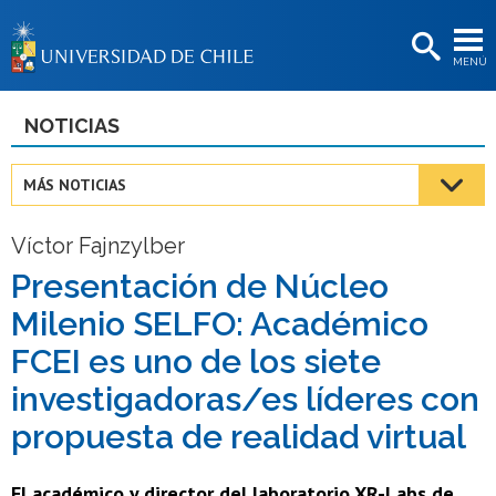
EXTENSIÓN
MENÚ
BIBLIOTECAS
LA UNIVERSIDAD
NOTICIAS
Postulantes
MÁS NOTICIAS
Estudiantes
Víctor Fajnzylber
Académicas/os
Presentación de Núcleo
Funcionarias/os
Milenio SELFO: Académico
Egresadas/os
FCEI es uno de los siete
investigadoras/es líderes con
propuesta de realidad virtual
El académico y director del laboratorio XR-Labs de