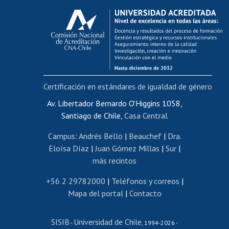
Calificación académica
Postulación al AUCAI
Funcionarias/os
Cursos internos de capacitación
Bienestar del personal
Certificación en estándares de igualdad de género
Portal de movilidad interna
Certificado de renta
Av. Libertador Bernardo O'Higgins 1058,
Santiago de Chile,
Casa Central
Certificado de renta honorarios
Gestión de correo uchile
Campus
:
Andrés Bello
|
Beauchef
|
Dra.
Editar páginas blancas
Eloísa Díaz
|
Juan Gómez Millas
|
Sur
|
más recintos
Extranjeras/os
Revalidación y reconocimiento de títulos
+56 2 29782000
|
Teléfonos y correos
|
Mapa del portal
|
Contacto
Postulación al Programa de Movilidad Estudiantil
Inscripción de asignaturas
SISIB
Universidad de Chile
Cursos de español
-
, 1994-2026 -