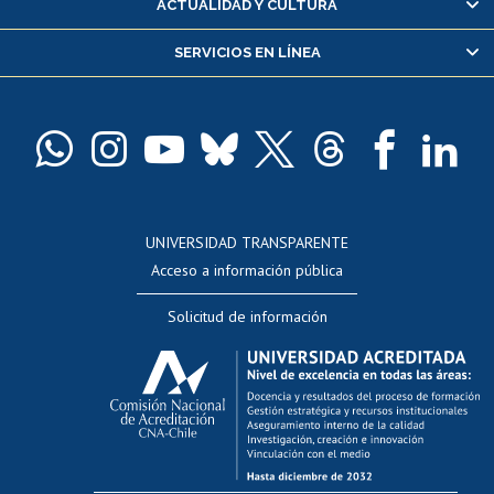
ACTUALIDAD Y CULTURA
Servicio médico y dental
SERVICIOS EN LÍNEA
Pago de arancel y crédito alumnos
Pago de arancel y crédito exalumnos
Certificado de títulos y grados
Docentes
Postulación a concursos internos de investigación
Consulta a bases de datos
UNIVERSIDAD TRANSPARENTE
Perfeccionamiento
Acceso a información pública
Editar Portafolio Académico
Solicitud de información
Evaluación docente
Calificación académica
Postulación al AUCAI
Funcionarias/os
Cursos internos de capacitación
Bienestar del personal