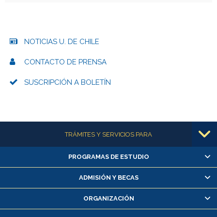
NOTICIAS U. DE CHILE
CONTACTO DE PRENSA
SUSCRIPCIÓN A BOLETÍN
Más información
TRÁMITES Y SERVICIOS PARA
PROGRAMAS DE ESTUDIO
Alumnas/os y exalumnas/os
Matrícula en línea
ADMISIÓN Y BECAS
Inscripción y cambio de asignaturas
ORGANIZACIÓN
Consulta y certificado de notas
Certificado de alumno regular