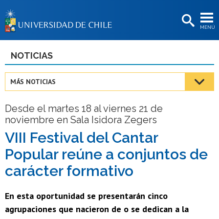
EXTENSIÓN
MENÚ
BIBLIOTECAS
LA UNIVERSIDAD
NOTICIAS
Postulantes
MÁS NOTICIAS
Estudiantes
Desde el martes 18 al viernes 21 de
Académicas/os
noviembre en Sala Isidora Zegers
Funcionarias/os
VIII Festival del Cantar
Popular reúne a conjuntos de
Egresadas/os
carácter formativo
En esta oportunidad se presentarán cinco
agrupaciones que nacieron de o se dedican a la