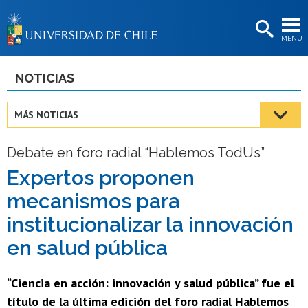
EXTENSIÓN
MENÚ
BIBLIOTECAS
LA UNIVERSIDAD
NOTICIAS
Postulantes
MÁS NOTICIAS
Estudiantes
Debate en foro radial “Hablemos TodUs”
Académicas/os
Expertos proponen
Funcionarias/os
mecanismos para
Egresadas/os
institucionalizar la innovación
en salud pública
“Ciencia en acción: innovación y salud pública” fue el
título de la última edición del foro radial Hablemos