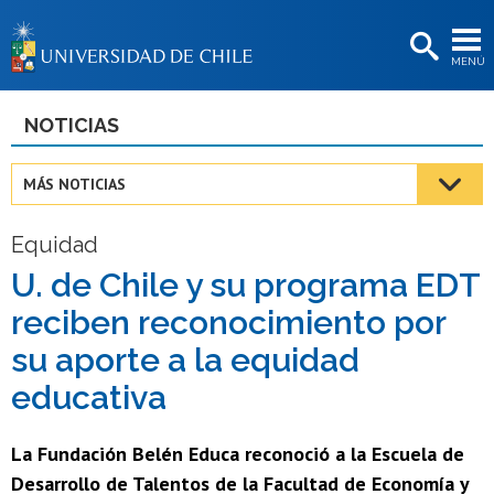
EXTENSIÓN
MENÚ
BIBLIOTECAS
LA UNIVERSIDAD
NOTICIAS
Postulantes
MÁS NOTICIAS
Estudiantes
Equidad
Académicas/os
U. de Chile y su programa EDT
Funcionarias/os
reciben reconocimiento por
Egresadas/os
su aporte a la equidad
educativa
La Fundación Belén Educa reconoció a la Escuela de
Desarrollo de Talentos de la Facultad de Economía y