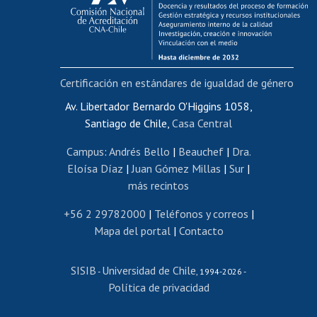
Funcionarias/os
Cursos internos de capacitación
Bienestar del personal
Certificación en estándares de igualdad de género
Portal de movilidad interna
Certificado de renta
Av. Libertador Bernardo O'Higgins 1058,
Santiago de Chile,
Casa Central
Certificado de renta honorarios
Gestión de correo uchile
Campus
:
Andrés Bello
|
Beauchef
|
Dra.
Editar páginas blancas
Eloísa Díaz
|
Juan Gómez Millas
|
Sur
|
más recintos
Extranjeras/os
Revalidación y reconocimiento de títulos
+56 2 29782000
|
Teléfonos y correos
|
Mapa del portal
|
Contacto
Postulación al Programa de Movilidad Estudiantil
Inscripción de asignaturas
SISIB
Universidad de Chile
Cursos de español
-
, 1994-2026 -
Política de privacidad
Mi Uchile
Ayuda tecnológica
Tarjeta TUI
Wifi