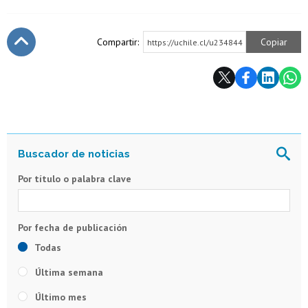
Compartir:
Copiar
https://uchile.cl/u234844
Subir
Por título o palabra clave
Todas
Última semana
Último mes