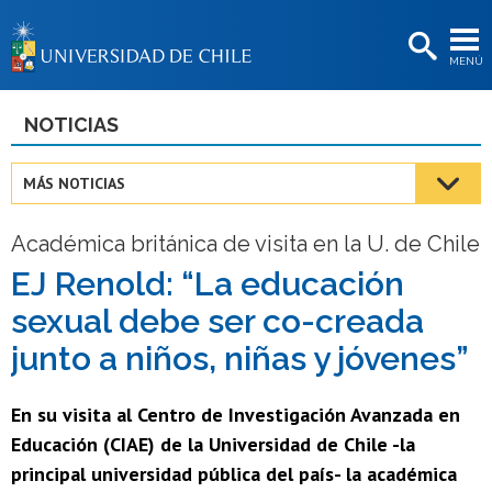
EXTENSIÓN
MENÚ
BIBLIOTECAS
LA UNIVERSIDAD
NOTICIAS
Postulantes
MÁS NOTICIAS
Estudiantes
Académica británica de visita en la U. de Chile
Académicas/os
EJ Renold: “La educación
Funcionarias/os
sexual debe ser co-creada
Egresadas/os
junto a niños, niñas y jóvenes”
En su visita al Centro de Investigación Avanzada en
Educación (CIAE) de la Universidad de Chile -la
principal universidad pública del país- la académica