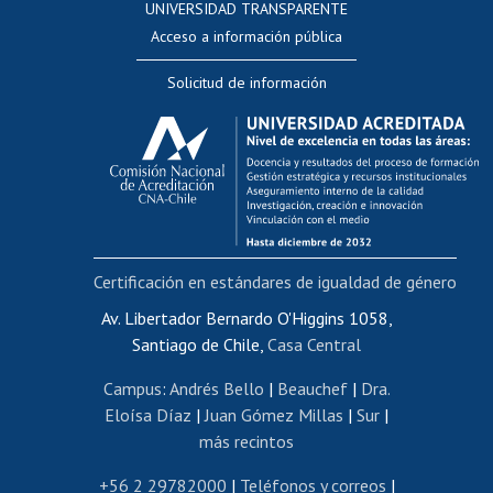
UNIVERSIDAD TRANSPARENTE
Perfeccionamiento
Acceso a información pública
Editar Portafolio Académico
Solicitud de información
Evaluación docente
Calificación académica
Postulación al AUCAI
Funcionarias/os
Cursos internos de capacitación
Bienestar del personal
Certificación en estándares de igualdad de género
Portal de movilidad interna
Certificado de renta
Av. Libertador Bernardo O'Higgins 1058,
Santiago de Chile,
Casa Central
Certificado de renta honorarios
Gestión de correo uchile
Campus
:
Andrés Bello
|
Beauchef
|
Dra.
Editar páginas blancas
Eloísa Díaz
|
Juan Gómez Millas
|
Sur
|
más recintos
Extranjeras/os
Revalidación y reconocimiento de títulos
+56 2 29782000
|
Teléfonos y correos
|