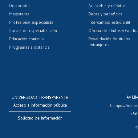
Pago de arancel y cré
Doctorados
Aranceles y créditos
Certificado de títulos 
Magísteres
Becas y beneficios
Profesional especialista
Intercambio estudiantil
Mi Uchile
Ayu
Cursos de especialización
Oficina de Títulos y Grado
Educación continua
Revalidación de títulos
extranjeros
Programas a distancia
UNIVERSIDAD TRANSPARENTE
Av. Li
Acceso a información pública
Campus
:
Andrés
+56
Solicitud de información
S