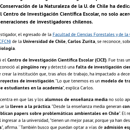
y Conservación de la Naturaleza de la U. de Chile ha ded
 Centro de Investigación Científica Escolar, no solo acerc
generaciones de investigadores chilenos.
stigador, el egresado de la
Facultad de Ciencias Forestales y de la
FCFCN)
de la
Universidad de Chile
,
Carlos Zurita
, se reconoce, so
iología
.
ó el
Centro de Investigación Científica Escolar (CICE)
. Fue tras u
 conoció al
pingüino rey
y detectó una
falta de investigación cie
e crear la institución que, tras años de trabajo, ha impactado a dec
royectos de investigación
. "Lo que tenemos es un
modelo de tr
de estudiantes en la academia
", explica Carlos.
centra en que las y los
alumnos de enseñanza media
no solo ap
que la
lleven a la práctica
. "Desde la enseñanza media generan
con
blican papers sobre problemáticas ambientales en Chile
". El 
l ingresar a la universidad, "tienen un mejor pasar, porque ya han de
s
", afirma. “También busco que puedan optar a vías de
admisión es