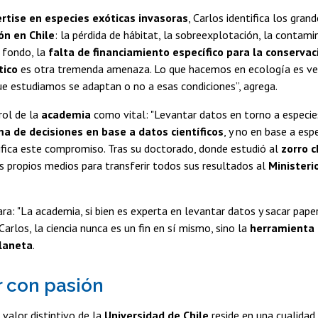
rtise en especies exóticas invasoras
, Carlos identifica los gran
ón en Chile
: la pérdida de hábitat, la sobreexplotación, la contami
e fondo, la
falta de financiamiento específico para la conservac
tico
es otra tremenda amenaza. Lo que hacemos en ecología es ve
e estudiamos se adaptan o no a esas condiciones”, agrega.
rol de la
academia
como vital: "Levantar datos en torno a especie
a de decisiones en base a datos científicos
, y no en base a esp
fica este compromiso. Tras su doctorado, donde estudió al
zorro c
s propios medios para transferir todos sus resultados al
Ministeri
lara: "La academia, si bien es experta en levantar datos y sacar pap
 Carlos, la ciencia nunca es un fin en sí mismo, sino la
herramienta 
planeta
.
 con pasión
 valor distintivo de la
Universidad de Chile
reside en una cualidad