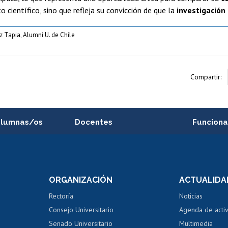
o científico, sino que refleja su convicción de que la
investigación 
 Tapia, Alumni U. de Chile
Compartir:
alumnas/os
Docentes
Funciona
Postulación a concursos
Cursos inte
internos de investigación
capacitació
e asignaturas
Consulta a bases de datos
Bienestar d
 de notas
ORGANIZACIÓN
ACTUALIDA
Perfeccionamiento
Portal de m
 regular
Editar Portafolio Académico
Certificado
Rectoría
Noticias
tal
Evaluación docente
Certificado
Consejo Universitario
Agenda de acti
dito alumnos
honorarios
Calificación académica
Senado Universitario
Multimedia