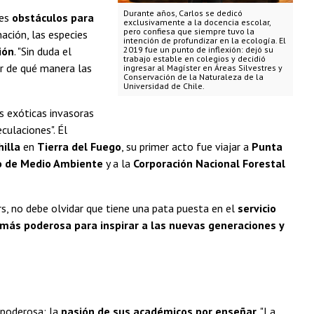
Durante años, Carlos se dedicó
des
obstáculos para
exclusivamente a la docencia escolar,
pero confiesa que siempre tuvo la
nación, las especies
intención de profundizar en la ecología. El
ión
. "Sin duda el
2019 fue un punto de inflexión: dejó su
trabajo estable en colegios y decidió
r de qué manera las
ingresar al Magíster en Áreas Silvestres y
Conservación de la Naturaleza de la
Universidad de Chile.
s exóticas invasoras
eculaciones". Él
hilla
en
Tierra del Fuego
, su primer acto fue viajar a
Punta
o de Medio Ambiente
y a la
Corporación Nacional Forestal
ers, no debe olvidar que tiene una pata puesta en el
servicio
más poderosa para inspirar a las nuevas generaciones y
 poderosa: la
pasión de sus académicos por enseñar
. "La