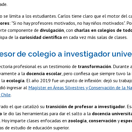
ade.
o se limita a los estudiantes. Carlos tiene claro que el motor del
ores
: "Si no hay profesores motivados, no hay niños motivados". Por
erte componente de
divulgación
, con
charlas en colegios de todo
ispa de la
curiosidad científica
en cada vez más salas de clases.
esor de colegio a investigador unive
ectoria profesional es un testimonio de
transformación
. Durante 
ivamente a la
docencia escolar
, pero confiesa que siempre tuvo la
n la
ecología
. El año 2019 fue un punto de inflexión: dejó su trabaj
dió ingresar al
Magíster en Áreas Silvestres y Conservación de la N
 Chile
.
rado el que catalizó su
transición de profesor a investigador
. E
co
le dio las herramientas para dar el salto a la
docencia universit
. Hoy imparte clases enfocadas en
zoología
,
conservación
y
espec
as de estudio de educación superior.