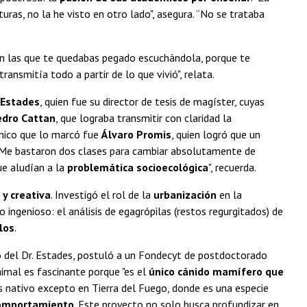
uras, no la he visto en otro lado", asegura. “No se trataba
 en las que te quedabas pegado escuchándola, porque te
 transmitía todo a partir de lo que vivió", relata.
 Estades
, quien fue su director de tesis de magíster, cuyas
edro Cattan
, que lograba transmitir con claridad la
émico que lo marcó fue
Álvaro Promis
, quien logró que un
 "Me bastaron dos clases para cambiar absolutamente de
e aludían a la
problemática socioecológica
", recuerda.
 y creativa
. Investigó el rol de la
urbanización
en la
o ingenioso: el análisis de egagrópilas (restos regurgitados) de
los
.
o del Dr. Estades, postuló a un Fondecyt de postdoctorado
animal es fascinante porque "es el
único cánido mamífero que
 es nativo excepto en Tierra del Fuego, donde es una especie
omportamiento
. Este proyecto no solo busca profundizar en