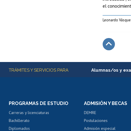
el conocimient
Leonardo Vásquez
Subir
Más información
TRÁMITES Y SERVICIOS PARA
Alumnas/os y ex
Matrícula en línea
Inscripción y cambio d
Consulta y certificado
PROGRAMAS DE ESTUDIO
ADMISIÓN Y BECAS
Certificado de alumno
Carreras y licenciaturas
DEMRE
Servicio médico y den
Bachillerato
Postulaciones
Pago de arancel y cré
Diplomados
Admisión especial