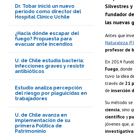
Silvestres 
Dr. Tobar inició un nuevo
periodo como director del
fundador del
Hospital Clínico Uchile
las nuevas 
¿Hacia dónde escapar del
Antes que inve
fuego? Propuesta para
Naturaleza (
evacuar ante incendios
profesor de b
U. de Chile estudia bacteria:
En 2014 fund
infecciones graves y resistir
Fuego
, donde
antibióticos
tuvo la idea d
través de
21 p
Estudio analiza percepción
de
inserción 
del riesgo por plaguicidas en
trabajadores
Su método se 
ciencia
, sino 
U. de Chile avanza en
científico
y
pu
implementación de su
jóvenes que, a
primera Política de
investigativa
Patrimoninio