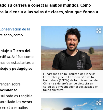
icado su carrera a conectar ambos mundos. Como
a la ciencia a las salas de clases, sino que forma a
 Conservación de la
bre todo, como
n viaje a
Tierra del
ntífica
. Así fue como
enas de estudiantes a
abajo y pedagógico
,
El egresado de la Facultad de Ciencias
Forestales y de la Conservación de la
Naturaleza (FCFCN) de la Universidad de
rendan sobre
Chile ha sido profesor de biología en
colegios e investigador especializado en
ocimiento
fauna silvestre.
resultado es tangible:
sarrollado las
vetas
pecial
a estudios