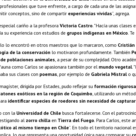
 profesionales que tuve enfrente, a cargo de cada una de las asignat
itir conceptos, sino de compartir
experiencias vividas
”, agrega.
special cariño a la profesora
Victoria Castro
. "Hacía unas clases
a su experiencia con estudios de
grupos indígenas en México
. Te
lo lo encontró en otros maestros que lo marcaron, como
Cristián
ogía de la conservación
lo motivaron profundamente. También
P
 de poblaciones animales
, a pesar de su complejidad. Otro acad
fauna como Carlos se apasionara también por el
mundo vegetal
.
naba sus clases con
poemas
, por ejemplo de
Gabriela Mistral
o qu
magíster, dirigida por Estades, pudo reflejar su
formación rigurosa
ratones exóticos en la región de Coquimbo
, utilizando un métod
para
identificar especies de roedores sin necesidad de capturar
o con la
Universidad de Chile
busca fortalecerse. Con el patrocini
vestigando al
zorro chilla
en
Tierra del Fuego
. Para Carlos, este 
xótico al mismo tiempo en Chile
”. En todo el territorio nacional
explica, lo que representa una oportunidad única para comparar su
c