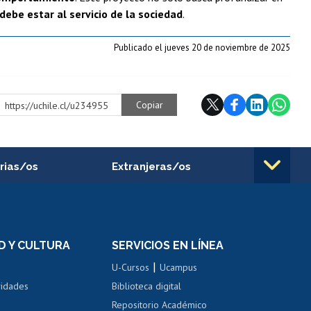
debe estar al servicio de la sociedad
.
Publicado el jueves 20 de noviembre de 2025
Copiar
https://uchile.cl/u234955
rias/os
Extranjeras/os
rnos de
Revalidación y reconocimiento
n
de títulos
el personal
Postulación al Programa de
Movilidad Estudiantil
D Y CULTURA
SERVICIOS EN LÍNEA
ovilidad interna
Inscripción de asignaturas
|
 de renta
U-Cursos
Ucampus
Cursos de español
 de renta
vidades
Biblioteca digital
Repositorio Académico