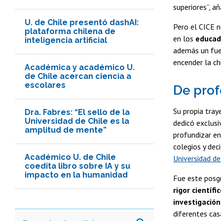
superiores”, añ
U. de Chile presentó dashAI:
Pero el CICE n
plataforma chilena de
en los
educad
inteligencia artificial
además un fu
encender la ch
Académica y académico U.
de Chile acercan ciencia a
escolares
De prof
Su propia tray
Dra. Fabres: “El sello de la
Universidad de Chile es la
dedicó exclus
amplitud de mente”
profundizar e
colegios y deci
Académico U. de Chile
Universidad de
coedita libro sobre IA y su
impacto en la humanidad
Fue este posg
rigor científi
investigación
diferentes cas