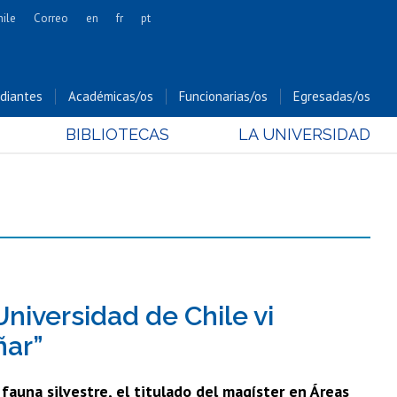
hile
Correo
en
fr
pt
Artes
Cs. Agronómicas
diantes
Académicas/os
Funcionarias/os
Egresadas/os
Cs. Forestales y Conservación
BIBLIOTECAS
LA UNIVERSIDAD
Cs. Sociales
Comunicación e Imagen
Economía y Negocios
Gobierno
Odontología
Estudios Internacionales
Bachillerato
 Universidad de Chile vi
Hospital Clínico
ñar”
fauna silvestre, el titulado del magíster en Áreas