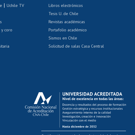
correo uchile
|
le
Uchile TV
Libros electrónicos
nas blancas
Tesis U. de Chile
os
Revistas académicas
, sexual y violencia
Denuncias administrativas
 y coro
Portafolio académico
Sismos en Chile
itaria
Solicitud de salas Casa Central