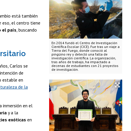
 cambio está también
 eso, el centro tiene
 el país
, buscando
En 2014 fundó el Centro de Investigación
Científica Escolar (CICE). Fue tras un viaje a
Tierra del Fuego, donde conoció al
rsitario
pingüino rey y detectó una falta de
investigación científica. La organización,
tras años de trabajo, ha impactado a
años, Carlos se
decenas de estudiantes con 21 proyectos
de investigación.
 intención de
o estable en
aturaleza de la
sa inmersión en el
aria
y a la
ies exóticas
en