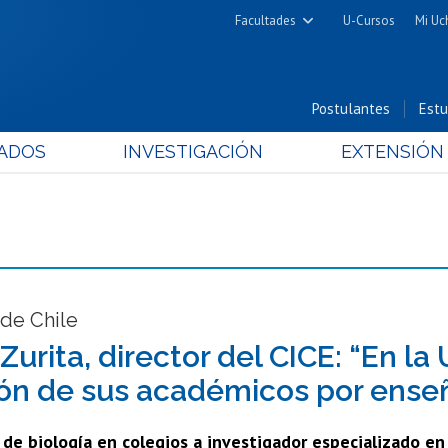
Facultades
U-Cursos
Mi Uc
Arquitectura y Urbanismo
Ciencias
Postulantes
Estu
Cs. Físicas y Matemáticas
ADOS
INVESTIGACIÓN
EXTENSIÓN
Cs. Químicas y Farmacéuticas
Cs. Veterinarias y Pecuarias
Derecho
Filosofía y Humanidades
Medicina
Estudios Avanzados en Educación
 de Chile
Nutrición y Tecnología de
Zurita, director del CICE: “En la
Alimentos
ión de sus académicos por ense
de biología en colegios a investigador especializado en 