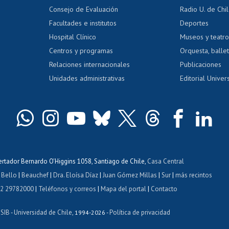
dito exalumnos
Gestión de 
Consejo de Evaluación
Radio U. de Chi
Postulación al AUCAI
y grados
Editar pági
Facultades e institutos
Deportes
Hospital Clínico
Museos y teatr
da tecnológica
Tarjeta TUI
Wifi
Acoso laboral
s
Centros y programas
Orquesta, ballet
Relaciones internacionales
Publicaciones
Unidades administrativas
Editorial Univers
bertador Bernardo O'Higgins 1058, Santiago de Chile,
Casa Central
 Bello
|
Beauchef
|
Dra. Eloísa Díaz
|
Juan Gómez Millas
|
Sur
|
más recintos
 2 29782000
|
Teléfonos y correos
|
Mapa del portal
|
Contacto
ISIB
Universidad de Chile
Política de privacidad
-
, 1994-2026 -