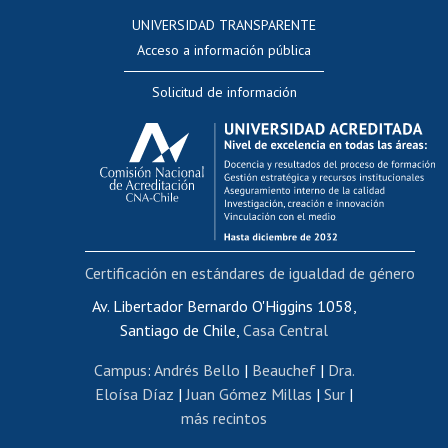
Consulta a bases de datos
UNIVERSIDAD TRANSPARENTE
Perfeccionamiento
Acceso a información pública
Editar Portafolio Académico
Solicitud de información
Evaluación docente
Calificación académica
Postulación al AUCAI
Funcionarias/os
Cursos internos de capacitación
Bienestar del personal
Certificación en estándares de igualdad de género
Portal de movilidad interna
Certificado de renta
Av. Libertador Bernardo O'Higgins 1058,
Santiago de Chile,
Casa Central
Certificado de renta honorarios
Gestión de correo uchile
Campus
:
Andrés Bello
|
Beauchef
|
Dra.
Editar páginas blancas
Eloísa Díaz
|
Juan Gómez Millas
|
Sur
|
más recintos
Extranjeras/os