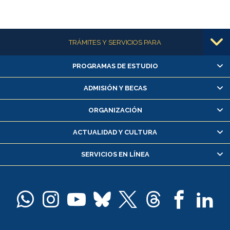
Más información
TRÁMITES Y SERVICIOS PARA
PROGRAMAS DE ESTUDIO
Alumnas/os y exalumnas/os
Matrícula en línea
ADMISIÓN Y BECAS
Inscripción y cambio de asignaturas
ORGANIZACIÓN
Consulta y certificado de notas
Certificado de alumno regular
ACTUALIDAD Y CULTURA
Servicio médico y dental
SERVICIOS EN LÍNEA
Pago de arancel y crédito alumnos
Pago de arancel y crédito exalumnos
Certificado de títulos y grados
Docentes
Postulación a concursos internos de investigación