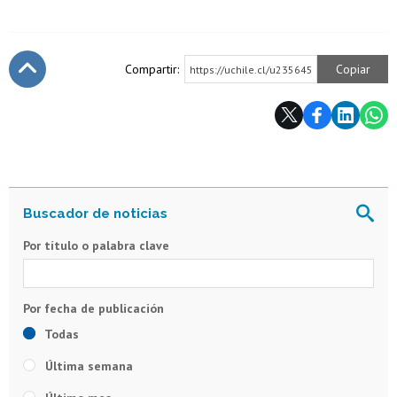
Compartir:
Copiar
https://uchile.cl/u235645
Subir
Por título o palabra clave
Todas
Última semana