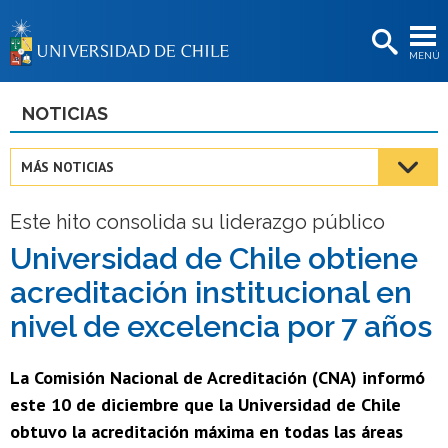
EXTENSIÓN
MENÚ
BIBLIOTECAS
LA UNIVERSIDAD
NOTICIAS
Postulantes
MÁS NOTICIAS
Estudiantes
Este hito consolida su liderazgo público
Académicas/os
Universidad de Chile obtiene
Funcionarias/os
acreditación institucional en
Egresadas/os
nivel de excelencia por 7 años
La Comisión Nacional de Acreditación (CNA) informó
este 10 de diciembre que la Universidad de Chile
obtuvo la acreditación máxima en todas las áreas