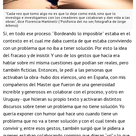
"Cada vez que tomo algo no es que lo deje como está, sino que lo
investigo e investigamos con los creadores que colaboran y dan vida a las
obras", dice Florencia Martinelli ("Polifonía del no ser, fotografía de Jorge
Arbesú)
Sí, en todo ese proceso. “Bordeando lo imposible” estaba en el
contexto en el cual me daba cuenta de que estaba conviviendo
con un problema que no iba a tener solución. Por esto la idea
del fracaso y de insistir. Y uno de los gestos que hacía era
hablar sobre mí misma cuestiones que podían ser reales, pero
también ficticias. Entonces, le pedí a las personas que
activaban la obra -hubo dos elencos, uno en España, con mis
compañeros del Master que fueron de una generosidad
increíble y generosos en colaborar con el proceso, y otro en
Uruguay - que hicieran su propio texto y activaran distintos
discursos sobre tener un problema que no tiene solución. Yo
quería exponer con humor qué hace uno cuando tiene un
problema que no va a tener solución y con el cual tenés que
convivir y, entre esos gestos, también surgió que le pidiera a
quienes estaban colaborando conmigo que dijeran “yo" y lo que