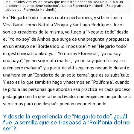
inquietudes vitales, de cosas que me están pasando, sea un duelo o un
problema que no tiene solución", cuenta Florencia Martinelli (Fotografía
cedida por Florencia Martinelli).
En “Negarlo todo” somos cuatro performers, y si bien tanto
Vera Garat como Natalia Virogra y Santiago Rodríguez Tricot
son co-creadores de la misma, yo llego a "Negarlo todo" desde
el "Yo no soy" de Ainhoa que surge de una pregunta y propuesta
en un ensayo de "Bordeando lo imposible". Y en "Negarlo todo"
el gesto inicial lo abro yo: “Yo no soy Florencia”, “yo no soy
uruguaya”, “yo no soy mala madre”, “yo no soy quien fui ayer ni
quien seré mañana”, y a partir de ahí seguimos negando durante
una hora en un "Concierto de un solo tema", que es su subtítulo.
Y eso es lo que también hago y hacemos en “Polifonía”, cuando
le pido a las personas que abordan esa práctica en cada proceso
pedagógico en la que la he activado: que empiecen negándose a
sí mismas para que después puedan negar el mundo.
Y desde la experiencia de “Negarlo todo”, ¿cuál
fue la semilla que se traspasó a “Polifonía del no
ser”?