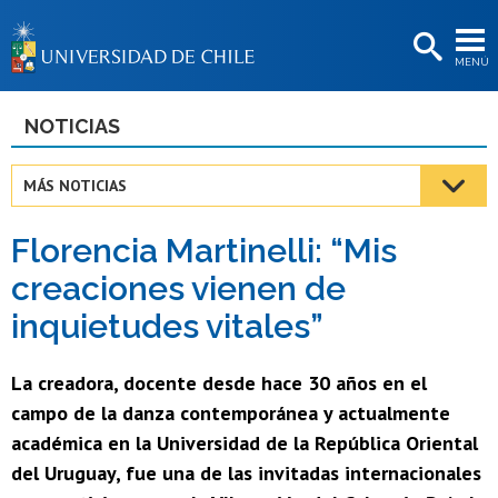
EXTENSIÓN
MENÚ
BIBLIOTECAS
LA UNIVERSIDAD
NOTICIAS
Postulantes
MÁS NOTICIAS
Estudiantes
Florencia Martinelli: “Mis
Académicas/os
creaciones vienen de
Funcionarias/os
inquietudes vitales”
Egresadas/os
La creadora, docente desde hace 30 años en el
campo de la danza contemporánea y actualmente
académica en la Universidad de la República Oriental
del Uruguay, fue una de las invitadas internacionales