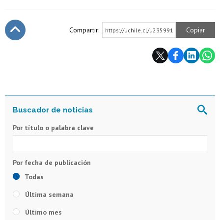
Compartir:
Copiar
https://uchile.cl/u235991
Subir
Por título o palabra clave
Todas
Última semana
Último mes