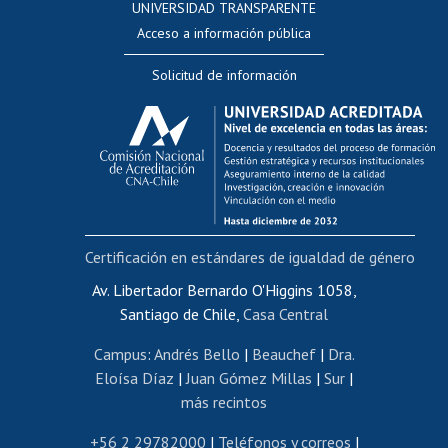
UNIVERSIDAD TRANSPARENTE
Perfeccionamiento
Acceso a información pública
Editar Portafolio Académico
Solicitud de información
Evaluación docente
Calificación académica
Postulación al AUCAI
Funcionarias/os
Cursos internos de capacitación
Bienestar del personal
Certificación en estándares de igualdad de género
Portal de movilidad interna
Certificado de renta
Av. Libertador Bernardo O'Higgins 1058,
Santiago de Chile,
Casa Central
Certificado de renta honorarios
Gestión de correo uchile
Campus
:
Andrés Bello
|
Beauchef
|
Dra.
Editar páginas blancas
Eloísa Díaz
|
Juan Gómez Millas
|
Sur
|
más recintos
Extranjeras/os
Revalidación y reconocimiento de títulos
+56 2 29782000
|
Teléfonos y correos
|