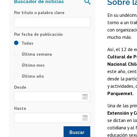
Sobre l
Por título o palabra clave
En su undécima
torno a un tra
con organizaci
mucho más.
Todas
Así, el 12 de 
Última semana
Cultural de 
Nacional Chi
Último mes
este año, cent
Último año
desde la parti
y actividades,
Desde
Parquemet.
Una de las pri
Hasta
Extensión y 
se dictan en l
cotidiana y al
educación sexu