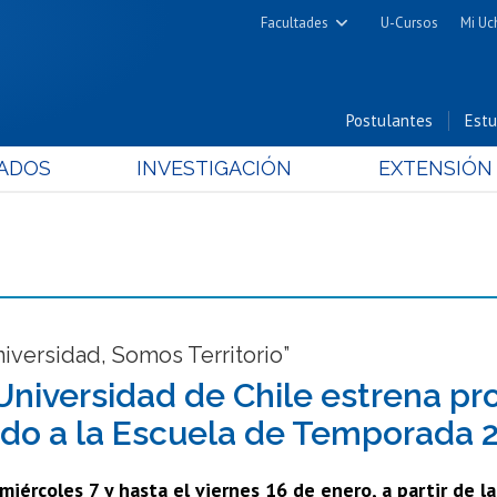
Facultades
U-Cursos
Mi Uc
Arquitectura y Urbanismo
Ciencias
Postulantes
Estu
Cs. Físicas y Matemáticas
ADOS
INVESTIGACIÓN
EXTENSIÓN
Cs. Químicas y Farmacéuticas
Cs. Veterinarias y Pecuarias
Derecho
Filosofía y Humanidades
Medicina
Estudios Avanzados en Educación
versidad, Somos Territorio”
Nutrición y Tecnología de
Universidad de Chile estrena pr
Alimentos
do a la Escuela de Temporada 
iércoles 7 y hasta el viernes 16 de enero, a partir de l