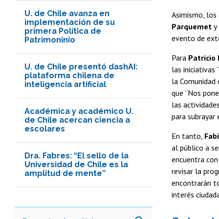
U. de Chile avanza en
Asimismo, los 
implementación de su
Parquemet
y 
primera Política de
evento de exte
Patrimoninio
Para
Patricio
U. de Chile presentó dashAI:
las iniciativa
plataforma chilena de
la Comunidad q
inteligencia artificial
que “Nos pone 
las actividade
Académica y académico U.
para subrayar e
de Chile acercan ciencia a
escolares
En tanto,
Fabi
al público a s
Dra. Fabres: “El sello de la
encuentra con 
Universidad de Chile es la
revisar la pr
amplitud de mente”
encontrarán tod
interés ciudad