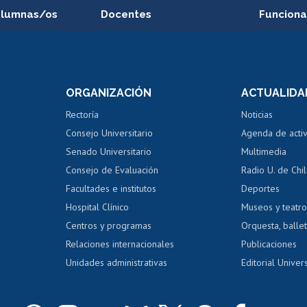
alumnas/os
Docentes
Funciona
Postulación a concursos
Cursos inte
internos de investigación
capacitació
e asignaturas
Consulta a bases de datos
Bienestar d
 de notas
ORGANIZACIÓN
ACTUALIDA
Perfeccionamiento
Portal de m
 regular
Editar Portafolio Académico
Certificado
Rectoría
Noticias
tal
Evaluación docente
Certificado
Consejo Universitario
Agenda de acti
dito alumnos
honorarios
Calificación académica
Senado Universitario
Multimedia
dito exalumnos
Gestión de 
Consejo de Evaluación
Radio U. de Chi
Postulación al AUCAI
y grados
Editar pági
Facultades e institutos
Deportes
Hospital Clínico
Museos y teatr
da tecnológica
Tarjeta TUI
Wifi
Acoso laboral
s
Centros y programas
Orquesta, ballet
Relaciones internacionales
Publicaciones
Unidades administrativas
Editorial Univers