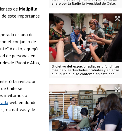
enero por la Radio Universidad de Chile.
nientes de
Melipilla
,
es de este importante
mporada es una de
 con el conjunto de
nte”. A esto, agregó
dad de personas en
r desde Puente Alto,
El ojetivo del espacio radial es difundir las
más de 50 actividades gratuitas y abiertas
al público que se contemplan este año.
eiteró la invitación
 de Chile se
es invitamos a
rada
web en donde
s, recreativas y de