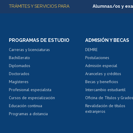
Más información
TRÁMITES Y SERVICIOS PARA
Alumnas/os y ex
Matrícula en línea
Inscripción y cambio d
Consulta y certificado
PROGRAMAS DE ESTUDIO
ADMISIÓN Y BECAS
Certificado de alumno
Carreras y licenciaturas
DEMRE
Servicio médico y den
Bachillerato
Postulaciones
Pago de arancel y cré
Diplomados
Admisión especial
Pago de arancel y cré
Doctorados
Aranceles y créditos
Certificado de títulos 
Magísteres
Becas y beneficios
Profesional especialista
Intercambio estudiantil
Mi Uchile
Ayu
Cursos de especialización
Oficina de Títulos y Grado
Educación continua
Revalidación de títulos
extranjeros
Programas a distancia