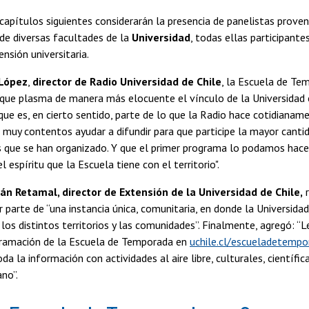
capítulos siguientes considerarán la presencia de panelistas prove
de diversas facultades de la
Universidad
, todas ellas participant
nsión universitaria.
 López
,
director de Radio Universidad de Chile
, la Escuela de Te
s “que plasma de manera más elocuente el vínculo de la Universidad
ue es, en cierto sentido, parte de lo que la Radio hace cotidianame
muy contentos ayudar a difundir para que participe la mayor canti
s que se han organizado. Y que el primer programa lo podamos hace
l espíritu que la Escuela tiene con el territorio".
án Retamal, director de Extensión de la Universidad de Chile,
r
er parte de “una instancia única, comunitaria, en donde la Universidad
los distintos territorios y las comunidades”. Finalmente, agregó: “L
ogramación de la Escuela de Temporada en
uchile.cl/escueladetempo
a la información con actividades al aire libre, culturales, científica
ano”.