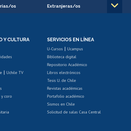
rias/os
Extranjeras/os
rnos de
Revalidación y reconocimiento
n
de títulos
el personal
Postulación al Programa de
Movilidad Estudiantil
D Y CULTURA
SERVICIOS EN LÍNEA
ovilidad interna
Inscripción de asignaturas
|
 de renta
U-Cursos
Ucampus
Cursos de español
 de renta
vidades
Biblioteca digital
Repositorio Académico
correo uchile
|
le
Uchile TV
Libros electrónicos
nas blancas
Tesis U. de Chile
os
Revistas académicas
, sexual y violencia
Denuncias administrativas
 y coro
Portafolio académico
Sismos en Chile
itaria
Solicitud de salas Casa Central