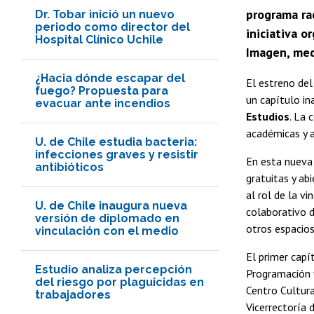
programa rad
Dr. Tobar inició un nuevo
periodo como director del
iniciativa o
Hospital Clínico Uchile
Imagen, med
¿Hacia dónde escapar del
El estreno del
fuego? Propuesta para
un capítulo in
evacuar ante incendios
Estudios
. La 
académicas y a
U. de Chile estudia bacteria:
infecciones graves y resistir
En esta nueva 
antibióticos
gratuitas y ab
al rol de la vi
U. de Chile inaugura nueva
colaborativo d
versión de diplomado en
otros espacio
vinculación con el medio
El primer capí
Estudio analiza percepción
Programación 
del riesgo por plaguicidas en
Centro Cultur
trabajadores
Vicerrectoría 