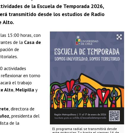
actividades de la Escuela de Temporada 2026,
 será transmitido desde los estudios de Radio
 Alto.
 las 15:00 horas, con
vantes de la
Casa de
ipación de
itoriales.
50 actividades
reflexionar en torno
tacará el trabajo
e Alto
,
Melipilla
y
rete
, directora de
uñoz,
presidenta del
dista de la
El programa radial se transmitirá desde
este miércoles 7 y hasta el viernes 16 de