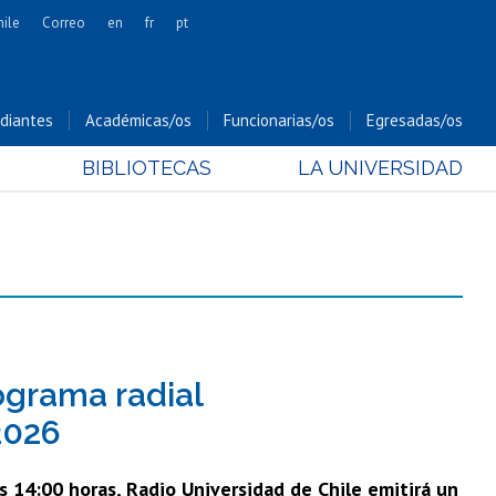
hile
Correo
en
fr
pt
Artes
Cs. Agronómicas
diantes
Académicas/os
Funcionarias/os
Egresadas/os
Cs. Forestales y Conservación
BIBLIOTECAS
LA UNIVERSIDAD
Cs. Sociales
Comunicación e Imagen
Economía y Negocios
Gobierno
Odontología
Estudios Internacionales
Bachillerato
ograma radial
Hospital Clínico
2026
as 14:00 horas, Radio Universidad de Chile emitirá un