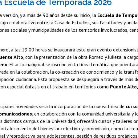
a Escuela de Temporada 2026
 versión, y a más de 90 años desde su inicio, la
Escuela de Tempo
bajo colaborativo entre la Casa de Estudios, sus facultades y unida
ones sociales y municipalidades de los territorios involucrados, cent
enero, a las 19:00 horas se inaugurará este gran evento extensionis
Puente Alto
, con la presentación de la obra Romeo y Julieta, a carg
leno
. El acto inaugural se inscribe en la línea temática que orienta
rada en la colaboración, la co-creación de conocimiento y la trans
cipación ciudadana. Esta propuesta se desplegará a través de más de
 con especial énfasis en el trabajo en territorios como
Puente Alto, 
ncipales novedades será la incorporación de la nueva línea de
curs
Comunicaciones
, en colaboración con la comunidad universitaria y l
os distintos campus de la Universidad, ofrecerán cursos y talleres or
 fortalecimiento del bienestar colectivo y comunitario, como la cre
al y reproductiva para adolescentes, gestión de residuos orgánicos