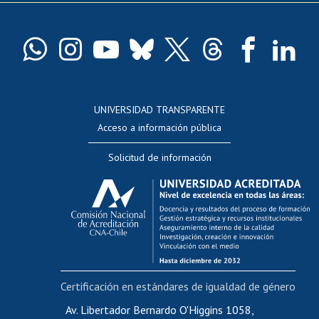
Pago de arancel y crédito exalumnos
Certificado de títulos y grados
Docentes
Postulación a concursos internos de investigación
Consulta a bases de datos
UNIVERSIDAD TRANSPARENTE
Perfeccionamiento
Acceso a información pública
Editar Portafolio Académico
Solicitud de información
Evaluación docente
Calificación académica
Postulación al AUCAI
Funcionarias/os
Cursos internos de capacitación
Bienestar del personal
Certificación en estándares de igualdad de género
Portal de movilidad interna
Certificado de renta
Av. Libertador Bernardo O'Higgins 1058,