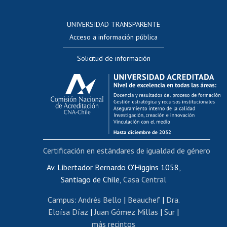
Postulación a concursos internos de investigación
Consulta a bases de datos
UNIVERSIDAD TRANSPARENTE
Perfeccionamiento
Acceso a información pública
Editar Portafolio Académico
Solicitud de información
Evaluación docente
Calificación académica
Postulación al AUCAI
Funcionarias/os
Cursos internos de capacitación
Bienestar del personal
Certificación en estándares de igualdad de género
Portal de movilidad interna
Certificado de renta
Av. Libertador Bernardo O'Higgins 1058,
Santiago de Chile,
Casa Central
Certificado de renta honorarios
Gestión de correo uchile
Campus
:
Andrés Bello
|
Beauchef
|
Dra.
Editar páginas blancas
Eloísa Díaz
|
Juan Gómez Millas
|
Sur
|
más recintos