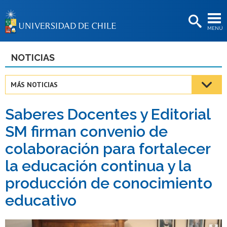
EXTENSIÓN
MENÚ
BIBLIOTECAS
LA UNIVERSIDAD
NOTICIAS
Postulantes
MÁS NOTICIAS
Estudiantes
Saberes Docentes y Editorial
Académicas/os
SM firman convenio de
Funcionarias/os
colaboración para fortalecer
Egresadas/os
la educación continua y la
producción de conocimiento
educativo