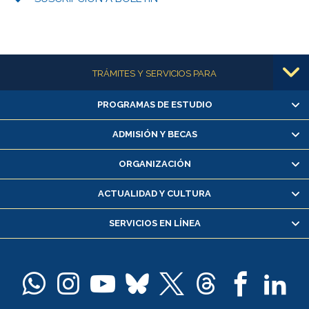
Más información
TRÁMITES Y SERVICIOS PARA
PROGRAMAS DE ESTUDIO
Alumnas/os y exalumnas/os
Matrícula en línea
ADMISIÓN Y BECAS
Inscripción y cambio de asignaturas
ORGANIZACIÓN
Consulta y certificado de notas
Certificado de alumno regular
ACTUALIDAD Y CULTURA
Servicio médico y dental
SERVICIOS EN LÍNEA
Pago de arancel y crédito alumnos
Pago de arancel y crédito exalumnos
Certificado de títulos y grados
Docentes