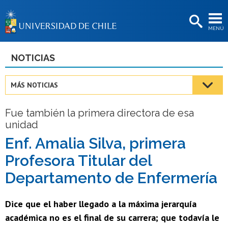
EXTENSIÓN
MENÚ
BIBLIOTECAS
LA UNIVERSIDAD
NOTICIAS
Postulantes
MÁS NOTICIAS
Estudiantes
Fue también la primera directora de esa
Académicas/os
unidad
Funcionarias/os
Enf. Amalia Silva, primera
Profesora Titular del
Egresadas/os
Departamento de Enfermería
Dice que el haber llegado a la máxima jerarquía
académica no es el final de su carrera; que todavía le