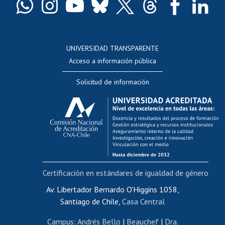
Docentes
Postulación a concursos internos de investigación
Consulta a bases de datos
UNIVERSIDAD TRANSPARENTE
Perfeccionamiento
Acceso a información pública
Editar Portafolio Académico
Solicitud de información
Evaluación docente
Calificación académica
Postulación al AUCAI
Funcionarias/os
Cursos internos de capacitación
Bienestar del personal
Certificación en estándares de igualdad de género
Portal de movilidad interna
Certificado de renta
Av. Libertador Bernardo O'Higgins 1058,
Santiago de Chile,
Casa Central
Certificado de renta honorarios
Gestión de correo uchile
Campus
:
Andrés Bello
|
Beauchef
|
Dra.