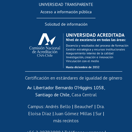
UNIVERSIDAD TRANSPARENTE
Perfeccionamiento
Acceso a información pública
Editar Portafolio Académico
Solicitud de información
Evaluación docente
Calificación académica
Postulación al AUCAI
Funcionarias/os
Cursos internos de capacitación
Bienestar del personal
Certificación en estándares de igualdad de género
Portal de movilidad interna
Certificado de renta
Av. Libertador Bernardo O'Higgins 1058,
Santiago de Chile,
Casa Central
Certificado de renta honorarios
Gestión de correo uchile
Campus
:
Andrés Bello
|
Beauchef
|
Dra.
Editar páginas blancas
Eloísa Díaz
|
Juan Gómez Millas
|
Sur
|
más recintos
Extranjeras/os
Revalidación y reconocimiento de títulos