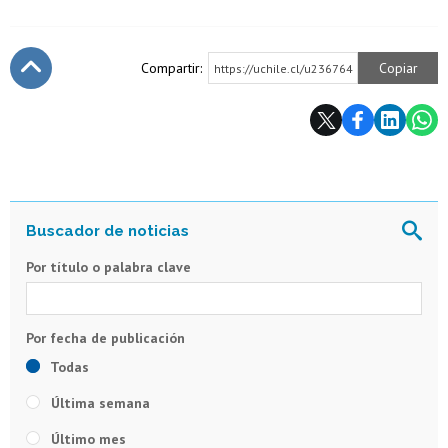
Compartir:
Copiar
https://uchile.cl/u236764
Subir
Por título o palabra clave
Todas
Última semana
Último mes