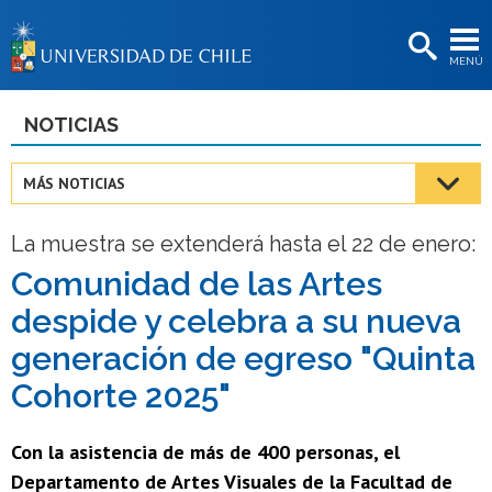
EXTENSIÓN
MENÚ
BIBLIOTECAS
LA UNIVERSIDAD
NOTICIAS
Postulantes
MÁS NOTICIAS
Estudiantes
La muestra se extenderá hasta el 22 de enero:
Académicas/os
Comunidad de las Artes
Funcionarias/os
despide y celebra a su nueva
Egresadas/os
generación de egreso "Quinta
Cohorte 2025"
Con la asistencia de más de 400 personas, el
Departamento de Artes Visuales de la Facultad de