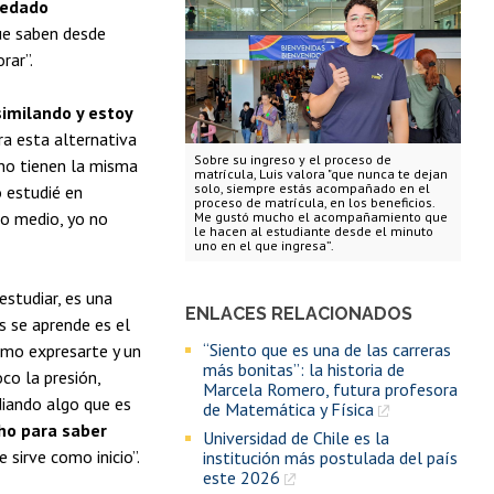
uedado
e saben desde
rar”.
similando y estoy
ora esta alternativa
Sobre su ingreso y el proceso de
 no tienen la misma
matrícula, Luis valora "que nunca te dejan
solo, siempre estás acompañado en el
o estudié en
proceso de matrícula, en los beneficios.
to medio, yo no
Me gustó mucho el acompañamiento que
le hacen al estudiante desde el minuto
uno en el que ingresa”.
estudiar, es una
ENLACES RELACIONADOS
s se aprende es el
“Siento que es una de las carreras
ómo expresarte y un
más bonitas”: la historia de
co la presión,
Marcela Romero, futura profesora
diando algo que es
de Matemática y Física
ho para saber
Universidad de Chile es la
e sirve como inicio”.
institución más postulada del país
este 2026