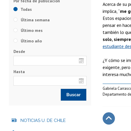
Acerca de su p
Todas
implica, “
me g
Estos espacio
Última semana
pensar en hace
Último mes
también lo que
solo, siempr
Último año
estudiante des
Desde
¿Y cómo se ima
exigente, pero
Hasta
interesa much
Gabriela Carrasc
Departamento de
NOTICIAS U. DE CHILE
Subir