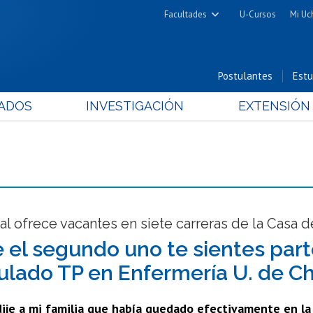
Facultades
U-Cursos
Mi Uc
Arquitectura y Urbanismo
Ciencias
Postulantes
Estu
Cs. Físicas y Matemáticas
ADOS
INVESTIGACIÓN
EXTENSIÓN
Cs. Químicas y Farmacéuticas
Cs. Veterinarias y Pecuarias
Derecho
Filosofía y Humanidades
Medicina
Estudios Avanzados en Educación
al ofrece vacantes en siete carreras de la Casa d
Nutrición y Tecnología de
 el segundo uno te sientes parte”
Alimentos
ulado TP en Enfermería U. de Ch
dije a mi familia que había quedado efectivamente en l