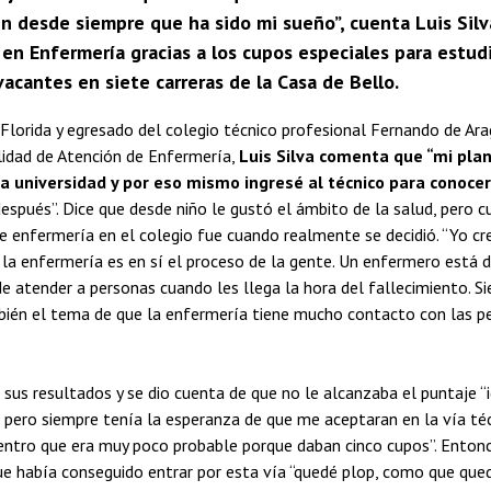
n desde siempre que ha sido mi sueño”, cuenta Luis Silva
en Enfermería gracias a los cupos especiales para estud
acantes en siete carreras de la Casa de Bello.
Florida y egresado del colegio técnico profesional Fernando de Ar
lidad de Atención de Enfermería,
Luis Silva comenta que “mi plan
la universidad y por eso mismo ingresé al técnico para conocer
espués”. Dice que desde niño le gustó el ámbito de la salud, pero
de enfermería en el colegio fue cuando realmente se decidió. “Yo c
la enfermería es en sí el proceso de la gente. Un enfermero está 
e atender a personas cuando les llega la hora del fallecimiento. S
bién el tema de que la enfermería tiene mucho contacto con las pe
 sus resultados y se dio cuenta de que no le alcanzaba el puntaje “
pero siempre tenía la esperanza de que me aceptaran en la vía té
entro que era muy poco probable porque daban cinco cupos”. Entonc
ue había conseguido entrar por esta vía “quedé plop, como que quedé