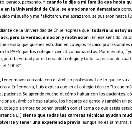
to, parado, pensando. Y
cuando le dije a mi familia que había q
e en la Universidad de Chile, se emocionaron demasiado
porqu
 sido mi sueño y me felicitaron, me abrazaron, se pusieron hasta llo
diante de la Universidad de Chile, expresa que “
todavía lo estoy a
hock, pero la verdad, emoción y motivación
”. En ese sentido, val
que señala que quienes estudian en colegios técnico profesionales
ra la PAES que los colegios científico humanistas. Por ejemplo, “y
io, pero la verdad por el tema del colegio y todo, la presión de cuar
e el 100%”.
, tener mayor cercanía con el ámbito profesional de lo que se va a 
cto a Enfermería, Luis explica que en el colegio técnico “lo que má
el paciente. Se aprende mucho el cómo hablar con los pacientes, c
iona el ámbito hospitalario, los hogares de gente y también un po
l colegio siempre te ponen presión con el tema de que estás estu
tancia (...)
siento que todas las carreras técnicas ayudan muc
lverte y tener una experiencia previa
, aunque no es la misma, t