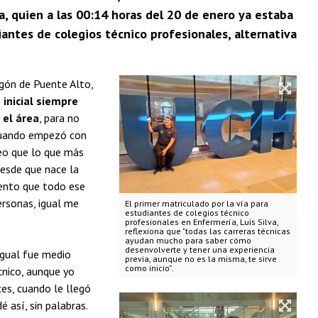
, quien a las 00:14 horas del 20 de enero ya estaba
iantes de colegios técnico profesionales, alternativa
agón de Puente Alto,
 inicial siempre
 el área
, para no
 cuando empezó con
reo que lo que más
desde que nace la
iento que todo ese
rsonas, igual me
El primer matriculado por la vía para
estudiantes de colegios técnico
profesionales en Enfermería, Luis Silva,
reflexiona que "todas las carreras técnicas
ayudan mucho para saber cómo
desenvolverte y tener una experiencia
igual fue medio
previa, aunque no es la misma, te sirve
como inicio”.
cnico, aunque yo
es, cuando le llegó
 así, sin palabras.