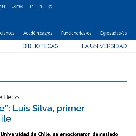
hile
Correo
en
fr
pt
Artes
Cs. Agronómicas
diantes
Académicas/os
Funcionarias/os
Egresadas/os
Cs. Forestales y Conservación
BIBLIOTECAS
LA UNIVERSIDAD
Cs. Sociales
Comunicación e Imagen
Economía y Negocios
Gobierno
Odontología
Estudios Internacionales
e Bello
Bachillerato
: Luis Silva, primer
Hospital Clínico
ile
a Universidad de Chile, se emocionaron demasiado