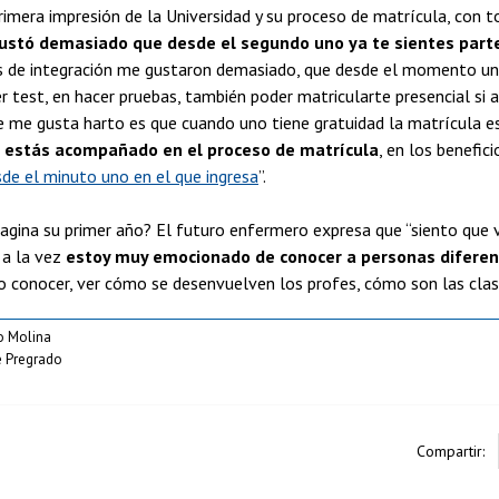
rimera impresión de la Universidad y su proceso de matrícula, con t
ustó demasiado que desde el segundo uno ya te sientes parte
s de integración me gustaron demasiado, que desde el momento un
r test, en hacer pruebas, también poder matricularte presencial si as
 me gusta harto es que cuando uno tiene gratuidad la matrícula es
e estás acompañado en el proceso de matrícula
, en los benefi
de el minuto uno en el que ingresa
”.
gina su primer año? El futuro enfermero expresa que “siento que va
 a la vez
estoy muy emocionado de conocer a personas diferent
o conocer, ver cómo se desenvuelven los profes, cómo son las cla
o Molina
 Pregrado
Compartir: