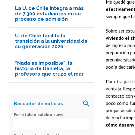
Me quedé quie
La U. de Chile integra a más
efectivament
de 7.300 estudiantes en su
siempre que ha
proceso de admisión
Sobre ser estu
U. de Chile facilita la
viviendo el s
transición a la universidad de
de ingreso por
su generación 2026
preparación pa
preuniversitar
“Nada es imposible”: la
podía dedicarl
historia de Daniella, la
profesora que cruzó el mar
Por otra parte
ventaja. Respe
contacto con 
poco cómo func
porque desde e
Por título o palabra clave
de mucha impor
cómo desenvo