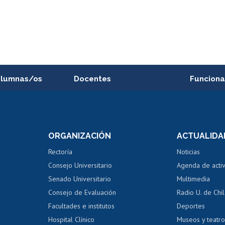
alumnas/os
Docentes
Funciona
Postulación a concursos
Cursos inte
internos de investigación
capacitació
e asignaturas
Consulta a bases de datos
Bienestar d
 de notas
ORGANIZACIÓN
ACTUALIDA
Perfeccionamiento
Portal de m
 regular
Editar Portafolio Académico
Certificado
Rectoría
Noticias
tal
Evaluación docente
Certificado
Consejo Universitario
Agenda de acti
dito alumnos
honorarios
Calificación académica
Senado Universitario
Multimedia
dito exalumnos
Gestión de 
Consejo de Evaluación
Radio U. de Chi
Postulación al AUCAI
y grados
Editar pági
Facultades e institutos
Deportes
Hospital Clínico
Museos y teatr
da tecnológica
Tarjeta TUI
Wifi
Acoso laboral