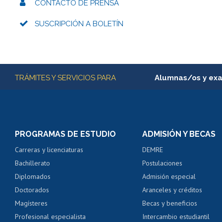
CONTACTO DE PRENSA
SUSCRIPCIÓN A BOLETÍN
Más información
TRÁMITES Y SERVICIOS PARA
Alumnas/os y ex
Matrícula en línea
Inscripción y cambio d
Consulta y certificado
PROGRAMAS DE ESTUDIO
ADMISIÓN Y BECAS
Certificado de alumno
Carreras y licenciaturas
DEMRE
Servicio médico y den
Bachillerato
Postulaciones
Pago de arancel y cré
Diplomados
Admisión especial
Pago de arancel y cré
Doctorados
Aranceles y créditos
Certificado de títulos 
Magísteres
Becas y beneficios
Profesional especialista
Intercambio estudiantil
Mi Uchile
Ayu