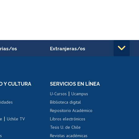
rias/os
Extranjeras/os
rnos de
Revalidación y reconocimiento
n
de títulos
el personal
Postulación al Programa de
Movilidad Estudiantil
D Y CULTURA
SERVICIOS EN LÍNEA
ovilidad interna
Inscripción de asignaturas
|
 de renta
U-Cursos
Ucampus
Cursos de español
 de renta
vidades
Biblioteca digital
Repositorio Académico
correo uchile
|
le
Uchile TV
Libros electrónicos
nas blancas
Tesis U. de Chile
os
Revistas académicas
, sexual y violencia
Denuncias administrativas