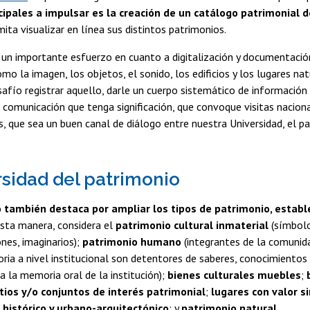
cipales a impulsar es la creación de un catálogo patrimonial d
mita visualizar en línea sus distintos patrimonios.
 un importante esfuerzo en cuanto a digitalización y documentación
mo la imagen, los objetos, el sonido, los edificios y los lugares nat
afío registrar aquello, darle un cuerpo sistemático de información 
comunicación que tenga significación, que convoque visitas nacion
s, que sea un buen canal de diálogo entre nuestra Universidad, el pa
rsidad del patrimonio
 también destaca por ampliar los tipos de patrimonio, estab
sta manera, considera el
patrimonio cultural inmaterial
(símbolos
es, imaginarios);
patrimonio humano
(integrantes de la comunida
oria a nivel institucional son detentores de saberes, conocimientos 
a la memoria oral de la institución);
bienes culturales muebles
;
itios y/o conjuntos de interés patrimonial
;
lugares con valor s
 histórico y urbano-arquitectónico
; y
patrimonio natural
.