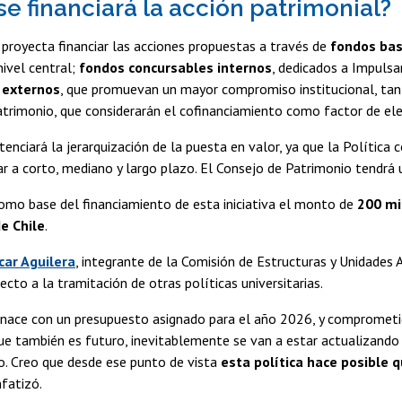
e financiará la acción patrimonial?
proyecta financiar las acciones propuestas a través de
fondos bas
nivel central;
fondos concursables internos
, dedicados a Impulsar
 externos
, que promuevan un mayor compromiso institucional, tant
atrimonio, que considerarán el cofinanciamiento como factor de eleg
enciará la jerarquización de la puesta en valor, ya que la Política 
 a corto, mediano y largo plazo. El Consejo de Patrimonio tendrá 
omo base del financiamiento de esta iniciativa el monto de
200 mi
e Chile
.
car Aguilera
, integrante de la Comisión de Estructuras y Unidades 
ecto a la tramitación de otras políticas universitarias.
 nace con un presupuesto asignado para el año 2026, y comprometi
que también es futuro, inevitablemente se van a estar actualizan
o. Creo que desde ese punto de vista
esta política hace posible q
nfatizó.