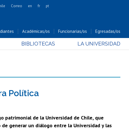
hile
Correo
en
fr
pt
Artes
Cs. Agronómicas
diantes
Académicas/os
Funcionarias/os
Egresadas/os
Cs. Forestales y Conservación
BIBLIOTECAS
LA UNIVERSIDAD
Cs. Sociales
Comunicación e Imagen
Economía y Negocios
Gobierno
Odontología
Estudios Internacionales
a Política
Bachillerato
Hospital Clínico
go patrimonial de la Universidad de Chile, que
o de generar un diálogo entre la Universidad y las