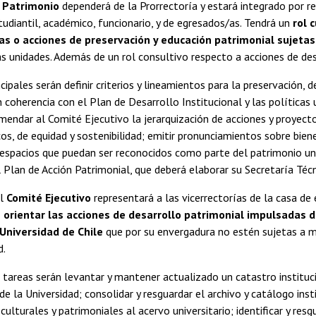
 Patrimonio
dependerá de la Prorrectoría y estará integrado por r
diantil, académico, funcionario, y de egresados/as. Tendrá un
rol 
ivas o acciones de preservación y educación patrimonial sujetas
as unidades. Además de un rol consultivo respecto a acciones de des
cipales serán definir criterios y lineamientos para la preservación, 
n coherencia con el Plan de Desarrollo Institucional y las políticas u
mendar al Comité Ejecutivo la jerarquización de acciones y proyect
icos, de equidad y sostenibilidad; emitir pronunciamientos sobre bien
espacios que puedan ser reconocidos como parte del patrimonio univ
Plan de Acción Patrimonial, que deberá elaborar su Secretaría Técn
el
Comité Ejecutivo
representará a las vicerrectorías de la casa de 
orientar las acciones de desarrollo patrimonial impulsadas d
 Universidad de Chile
que por su envergadura no estén sujetas a 
d.
s tareas serán levantar y mantener actualizado un catastro instituc
de la Universidad; consolidar y resguardar el archivo y catálogo inst
culturales y patrimoniales al acervo universitario; identificar y res