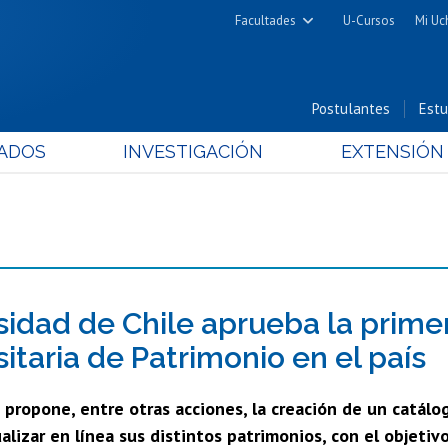
Facultades
U-Cursos
Mi Uc
Arquitectura y Urbanismo
Ciencias
Postulantes
Estu
Cs. Físicas y Matemáticas
ADOS
INVESTIGACIÓN
EXTENSIÓN
Cs. Químicas y Farmacéuticas
Cs. Veterinarias y Pecuarias
Derecho
Filosofía y Humanidades
Medicina
Estudios Avanzados en Educación
sidad de Chile aprueba la primer
Nutrición y Tecnología de
itaria de Patrimonio en el país
Alimentos
a propone, entre otras acciones, la creación de un catálo
alizar en línea sus distintos patrimonios, con el objetiv