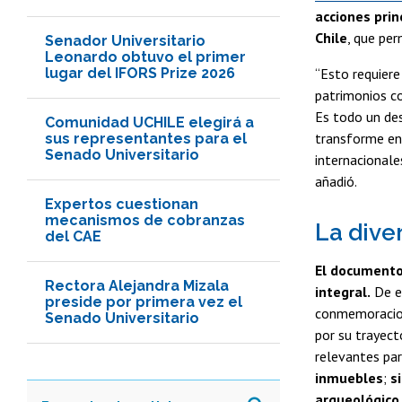
acciones prin
Chile
, que per
Senador Universitario
Leonardo obtuvo el primer
lugar del IFORS Prize 2026
“Esto requiere
patrimonios co
Es todo un des
Comunidad UCHILE elegirá a
transforme en 
sus representantes para el
Senado Universitario
internacionale
añadió.
Expertos cuestionan
mecanismos de cobranzas
La dive
del CAE
El documento
Rectora Alejandra Mizala
integral.
De e
preside por primera vez el
conmemoracion
Senado Universitario
por su trayect
relevantes par
inmuebles
;
s
arqueológico,