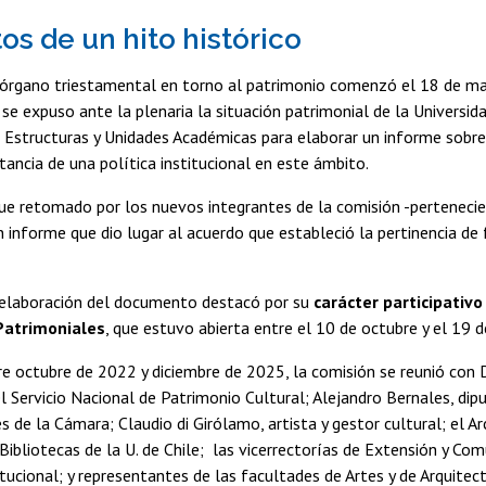
os de un hito histórico
l órgano triestamental en torno al patrimonio comenzó el 18 de m
se expuso ante la plenaria la situación patrimonial de la Univers
 Estructuras y Unidades Académicas para elaborar un informe sobre 
tancia de una política institucional en este ámbito.
ue retomado por los nuevos integrantes de la comisión -pertenecien
 informe que dio lugar al acuerdo que estableció la pertinencia de 
 elaboración del documento destacó por su
carácter participativo
Patrimoniales
, que estuvo abierta entre el 10 de octubre y el 19 
e octubre de 2022 y diciembre de 2025, la comisión se reunió con 
l Servicio Nacional de Patrimonio Cultural; Alejandro Bernales, dipu
 de la Cámara; Claudio di Girólamo, artista y gestor cultural; el Ar
Bibliotecas de la U. de Chile; las vicerrectorías de Extensión y Co
itucional; y representantes de las facultades de Artes y de Arquitec