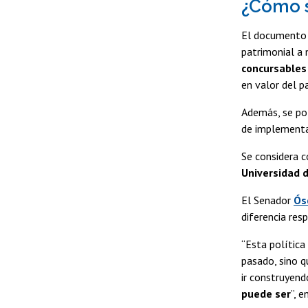
¿Cómo s
El documento 
patrimonial a 
concursables
en valor del p
Además, se pot
de implementar
Se considera c
Universidad d
El Senador
Ós
diferencia resp
“Esta política
pasado, sino 
ir construyend
puede ser
”, e