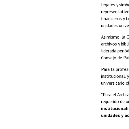
legales y simb
representativ
financieros y 
unidades unive
Asimismo, la 
archivos y bib
liderada perió
Consejo de Pat
Para la profes
institucional,
universitario c
“Para el Archi
requerido de u
institucional
unidades y ac