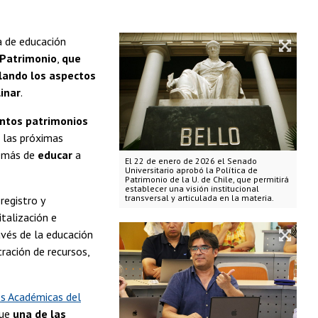
a de educación
 Patrimonio
,
que
ulando los aspectos
linar
.
intos patrimonios
a las próximas
emás de
educar
a
El 22 de enero de 2026 el Senado
Universitario aprobó la Política de
Patrimonio de la U. de Chile, que permitirá
establecer una visión institucional
transversal y articulada en la materia.
registro y
talización e
avés de la educación
ración de recursos,
es Académicas del
que
una de las