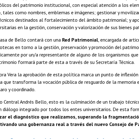
ólicos del patrimonio institucional, con especial atención a los el
o, tales como nombres, emblemas e imágenes; gestionar y moviliza
técnicos destinados al fortalecimiento del ámbito patrimonial; y apo
rsitarias en la gestión, conservación y valorización de sus bienes pa
Casa de Bello contará con una
Red Patrimonial
, encargada de arti
liotecas en torno a la gestión, preservación y promoción del patrimo
dicamente por un/a representante de alguno de los organismos que l
rimonio formará parte de esta a través de su Secretaría Técnica.
ora Vera la aprobación de esta política marca un punto de inflexión
 ya que transforma la vocación pública de resguardo de la memoria
laro y coordinado.
vo Central Andrés Bello, esto es la culminación de un trabajo técni
n diálogo integrado por todos los entes universitarios. De esta fo
izar el diagnóstico que realizamos, superando la fragmentació
tivando una gobernanza real a través del nuevo Consejo de Pa