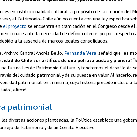
nces en institucionalidad cultural -a propósito de la creación del Mi
Artes y el Patrimonio- Chile aún no cuenta con una ley específica so
ue
el proyecto
se encuentra en tramitación en el Congreso desde el
mento nace ante la necesidad de definir criterios propios respecto 
debido a la ausencia de marcos legales consolidados.
el Archivo Central Andrés Bello,
Fernanda Vera
, señaló que “
es mo
rsidad de Chile ser artífices de una política audaz y pionera
”. 
una futura Ley de Patrimonio Cultural y tendremos el desafío de s
través del cuidado patrimonial y de su puesta en valor. Al hacerlo,
versidad patrimonial' en sí misma, cuya historia precede incluso a la
tado”, afirmó.
a patrimonial
 las diversas acciones planteadas, la Política establece una gober
onsejo de Patrimonio y de un Comité Ejecutivo.