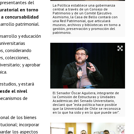
epresentantes del
La Política establece una gobernanza
curatorial en torno
central a través de un Consejo de
Patrimonio y de un Comité Ejecutivo.
 a concursabilidad
Asimismo, la Casa de Bello contará con
una Red Patrimonial, que articulará
arrollo patrimonial.
museos, archivos y bibliotecas en torno a
gestión, preservación y promoción del
patrimonio.
desarrollo y educación
niversitarias
os, considerando
es, colecciones,
ersitario; y aprobar
ica.
estudios, y estará
esde el nivel
El Senador Óscar Aguilera, integrante de
la Comisión de Estructuras y Unidades
mecanismos de
Académicas del Senado Universitario,
declaró que “esta política hace posible
que la Universidad de Chile se reconozca
en lo que ha sido y en lo que puede ser”.
ional de los bienes
itucional; incorporar
guardar los aspectos