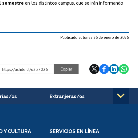
el semestre
en los distintos campus, que se irán informando
Publicado el lunes 26 de enero de 2026
Copiar
https://uchile.cl/u237026
rias/os
Extranjeras/os
rnos de
Revalidación y reconocimiento
n
de títulos
el personal
Postulación al Programa de
Movilidad Estudiantil
D Y CULTURA
SERVICIOS EN LÍNEA
ovilidad interna
Inscripción de asignaturas