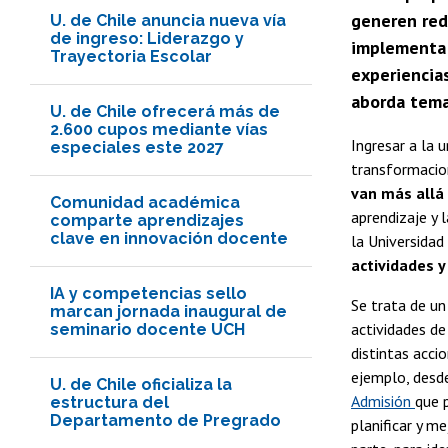
generen red
U. de Chile anuncia nueva vía
de ingreso: Liderazgo y
implementa d
Trayectoria Escolar
experiencias
aborda temas
U. de Chile ofrecerá más de
2.600 cupos mediante vías
Ingresar a la 
especiales este 2027
transformacion
van más allá
Comunidad académica
aprendizaje y 
comparte aprendizajes
clave en innovación docente
la Universidad
actividades y
IA y competencias sello
Se trata de u
marcan jornada inaugural de
actividades d
seminario docente UCH
distintas accio
ejemplo, desde
U. de Chile oficializa la
Admisión
que 
estructura del
Departamento de Pregrado
planificar y m