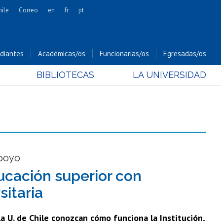
hile
Correo
en
fr
pt
Artes
Cs. Agronómicas
diantes
Académicas/os
Funcionarias/os
Egresadas/os
Cs. Forestales y Conservación
BIBLIOTECAS
LA UNIVERSIDAD
Cs. Sociales
Comunicación e Imagen
Economía y Negocios
Gobierno
Odontología
Estudios Internacionales
apoyo
Bachillerato
educación superior con
Hospital Clínico
sitaria
la U. de Chile conozcan cómo funciona la Institución,