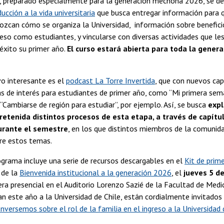
, preparado especialmente para la generación mechona 2026, se des
ucción a la vida universitaria
que busca entregar información para q
can cómo se organiza la Universidad, información sobre beneficios
eso como estudiantes, y vincularse con diversas actividades que les
éxito su primer año.
El curso estará abierta para toda la genera
vo interesante es el
podcast La Torre Invertida
, que con nuevos ca
s de interés para estudiantes de primer año, como “Mi primera sem
 “Cambiarse de región para estudiar”, por ejemplo. Así, se busca
expl
retenida distintos procesos de esta etapa, a través de capítu
urante el semestre
, en los que distintos miembros de la comunida
re estos temas.
grama incluye una serie de recursos descargables en el
Kit de prim
 de la
Bienvenida institucional a la generación 2026
, el
jueves 5 d
ra presencial en el Auditorio Lorenzo Sazié de la Facultad de Medici
n este año a la Universidad de Chile, están cordialmente invitados a 
ersemos sobre el rol de la familia en el ingreso a la Universidad d