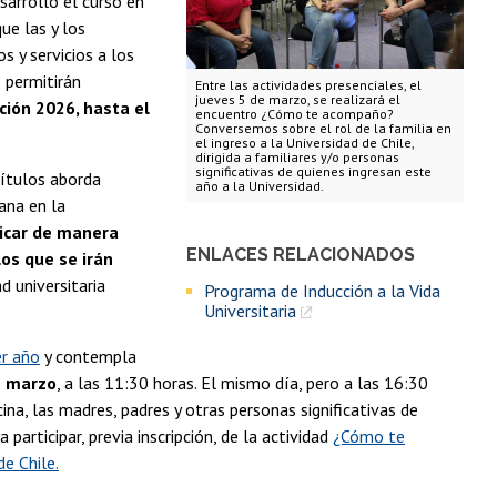
arrolló el curso en
ue las y los
 y servicios a los
 permitirán
Entre las actividades presenciales, el
jueves 5 de marzo, se realizará el
ción 2026, hasta el
encuentro ¿Cómo te acompaño?
Conversemos sobre el rol de la familia en
el ingreso a la Universidad de Chile,
dirigida a familiares y/o personas
significativas de quienes ingresan este
pítulos aborda
año a la Universidad.
ana en la
icar de manera
ENLACES RELACIONADOS
los que se irán
d universitaria
Programa de Inducción a la Vida
Universitaria
er año
y contempla
e marzo
, a las 11:30 horas. El mismo día, pero a las 16:30
na, las madres, padres y otras personas significativas de
participar, previa inscripción, de la actividad
¿Cómo te
e Chile.