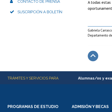
CONTACTO DE PRENSA
A todas estas
oportunament
SUSCRIPCIÓN A BOLETÍN
Gabriela Carrasc
Departamento de
Subir
Más información
TRÁMITES Y SERVICIOS PARA
Alumnas/os y ex
Matrícula en línea
Inscripción y cambio d
Consulta y certificado
PROGRAMAS DE ESTUDIO
ADMISIÓN Y BECAS
Certificado de alumno