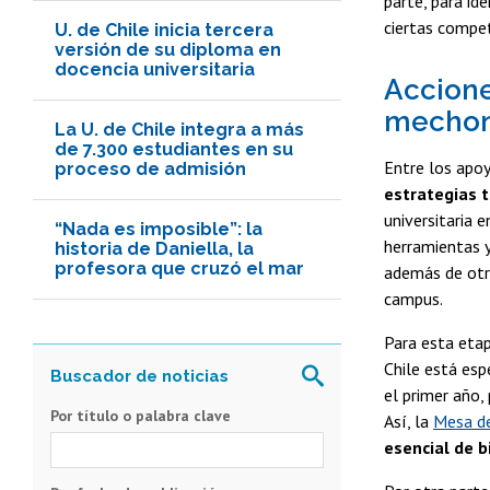
parte, para id
ciertas compe
U. de Chile inicia tercera
versión de su diploma en
docencia universitaria
Accion
mecho
La U. de Chile integra a más
de 7.300 estudiantes en su
Entre los apoy
proceso de admisión
estrategias 
universitaria 
“Nada es imposible”: la
herramientas y
historia de Daniella, la
profesora que cruzó el mar
además de otra
campus.
Para esta etap
Chile está esp
el primer año,
Por título o palabra clave
Así, la
Mesa de
esencial de b