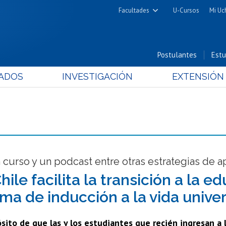
Facultades
U-Cursos
Mi Uc
Arquitectura y Urbanismo
Ciencias
Postulantes
Estu
Cs. Físicas y Matemáticas
ADOS
INVESTIGACIÓN
EXTENSIÓN
Cs. Químicas y Farmacéuticas
Cs. Veterinarias y Pecuarias
Derecho
Filosofía y Humanidades
Medicina
Estudios Avanzados en Educación
 curso y un podcast entre otras estrategias de 
Nutrición y Tecnología de
hile facilita la transición a la 
Alimentos
ma de inducción a la vida univer
sito de que las y los estudiantes que recién ingresan a 