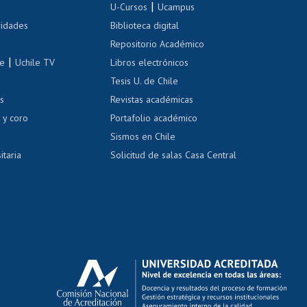
|
 de renta
U-Cursos
Ucampus
Cursos de español
 de renta
vidades
Biblioteca digital
Repositorio Académico
correo uchile
|
le
Uchile TV
Libros electrónicos
nas blancas
Tesis U. de Chile
os
Revistas académicas
, sexual y violencia
Denuncias administrativas
 y coro
Portafolio académico
Sismos en Chile
itaria
Solicitud de salas Casa Central