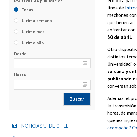
Por otra parte
línea de
Introd
Todas
mechones conoz
Última semana
que tienen acc
enfrentar con 
Último mes
30 de abril.
Último año
Otro dispositi
Desde
distintos tema
Universidad” o
cercana y ent
Hasta
publicando d
conversan sob
Además, el pro
la transmisión
horas, de mane
quienes ingresa
NOTICIAS U. DE CHILE
acompaño? Conv