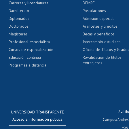
Carreras y licenciaturas
DEMRE
Servicio médico y den
Bachillerato
Postulaciones
Pago de arancel y cré
Diplomados
Admisión especial
Pago de arancel y cré
Doctorados
Aranceles y créditos
Certificado de títulos 
Magísteres
Becas y beneficios
Profesional especialista
Intercambio estudiantil
Mi Uchile
Ayu
Cursos de especialización
Oficina de Títulos y Grado
Educación continua
Revalidación de títulos
extranjeros
Programas a distancia
UNIVERSIDAD TRANSPARENTE
Av. Li
Acceso a información pública
Campus
:
Andrés
+56