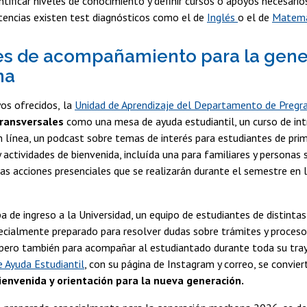
entificar niveles de conocimiento y definir cursos o apoyos necesario
tencias existen test diagnósticos como el de
Inglés
o el de
Matemá
es de acompañamiento para la gene
na
os ofrecidos,
la
Unidad de Aprendizaje del Departamento de Pregr
transversales
como una mesa de ayuda estudiantil, un curso de int
en línea, un podcast sobre temas de interés para estudiantes de prim
 actividades de bienvenida, incluída una para familiares y personas s
s acciones presenciales que se realizarán durante el semestre en l
a de ingreso a la Universidad, un equipo de estudiantes de distintas 
ecialmente preparado para resolver dudas sobre trámites y procesos
 pero también para acompañar al estudiantado durante toda su traye
 Ayuda Estudiantil
, con su página de Instagram y correo, se convier
ienvenida y orientación para la nueva generación.