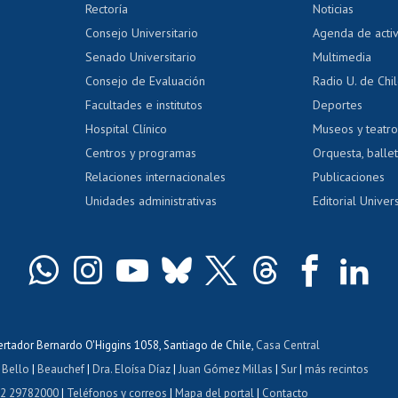
Editar Portafolio Académico
Certificado
Rectoría
Noticias
tal
Evaluación docente
Certificado
Consejo Universitario
Agenda de acti
dito alumnos
honorarios
Calificación académica
Senado Universitario
Multimedia
dito exalumnos
Gestión de 
Consejo de Evaluación
Radio U. de Chi
Postulación al AUCAI
y grados
Editar pági
Facultades e institutos
Deportes
Hospital Clínico
Museos y teatr
da tecnológica
Tarjeta TUI
Wifi
Acoso laboral
s
Centros y programas
Orquesta, ballet
Relaciones internacionales
Publicaciones
Unidades administrativas
Editorial Univers
bertador Bernardo O'Higgins 1058, Santiago de Chile,
Casa Central
 Bello
|
Beauchef
|
Dra. Eloísa Díaz
|
Juan Gómez Millas
|
Sur
|
más recintos
 2 29782000
|
Teléfonos y correos
|
Mapa del portal
|
Contacto