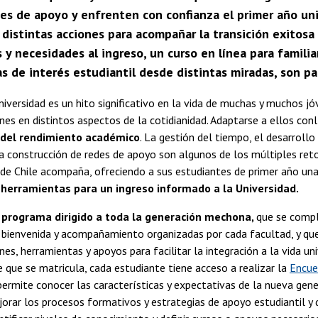
es de apoyo y enfrenten con confianza el primer año un
istintas acciones para acompañar la transición exitosa a
 y necesidades al ingreso, un curso en línea para familia
 de interés estudiantil desde distintas miradas, son pa
universidad es un hito significativo en la vida de muchas y muchos jó
es en distintos aspectos de la cotidianidad. Adaptarse a ellos
conl
 del rendimiento académico
. La gestión del tiempo, el desarroll
la construcción de redes de apoyo son algunos de los múltiples ret
 de Chile acompaña, ofreciendo a sus estudiantes de primer año una
 herramientas para un ingreso informado a la Universidad.
n
programa dirigido a toda la generación mechona,
que se comp
e bienvenida y acompañamiento organizadas por cada facultad, y q
nes, herramientas y apoyos para facilitar la integración a la vida univ
 que se matricula, cada estudiante tiene acceso a realizar la
Encue
permite conocer las características y expectativas de la nueva gene
ejorar los procesos formativos y estrategias de apoyo estudiantil y