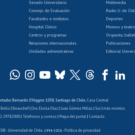
Calificación académica
Senado Universitario
Multimedia
dito exalumnos
Gestión de 
Consejo de Evaluación
Radio U. de Chi
Postulación al AUCAI
y grados
Editar pági
Facultades e institutos
Deportes
Hospital Clínico
Museos y teatr
da tecnológica
Tarjeta TUI
Wifi
Acoso laboral
s
Centros y programas
Orquesta, ballet
Relaciones internacionales
Publicaciones
Unidades administrativas
Editorial Univers
bertador Bernardo O'Higgins 1058, Santiago de Chile,
Casa Central
 Bello
|
Beauchef
|
Dra. Eloísa Díaz
|
Juan Gómez Millas
|
Sur
|
más recintos
 2 29782000
|
Teléfonos y correos
|
Mapa del portal
|
Contacto
ISIB
Universidad de Chile
Política de privacidad
-
, 1994-2026 -