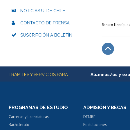
NOTICIAS U. DE CHILE
CONTACTO DE PRENSA
Renato Henríquez
SUSCRIPCIÓN A BOLETÍN
Subir
Más información
TRÁMITES Y SERVICIOS PARA
Alumnas/os y ex
Matrícula en línea
Inscripción y cambio d
Consulta y certificado
PROGRAMAS DE ESTUDIO
ADMISIÓN Y BECAS
Certificado de alumno
Carreras y licenciaturas
DEMRE
Servicio médico y den
Bachillerato
Postulaciones
Pago de arancel y cré