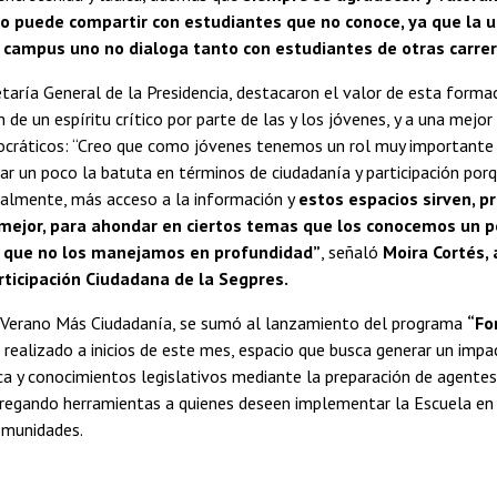
o puede compartir con estudiantes que no conoce, ya que la u
 campus uno no dialoga tanto con estudiantes de otras carrer
taría General de la Presidencia, destacaron el valor de esta formac
n de un espíritu crítico por parte de las y los jóvenes, y a una mejo
cráticos: “Creo que como jóvenes tenemos un rol muy importante 
 un poco la batuta en términos de ciudadanía y participación por
almente, más acceso a la información y
estos espacios sirven, p
mejor, para ahondar en ciertos temas que los conocemos un p
o que no los manejamos en profundidad”
, señaló
Moira Cortés, 
rticipación Ciudadana de la Segpres.
 Verano Más Ciudadanía, se sumó al lanzamiento del programa
“Fo
, realizado a inicios de este mes, espacio que busca generar un imp
ca y conocimientos legislativos mediante la preparación de agentes
tregando herramientas a quienes deseen implementar la Escuela en
comunidades.