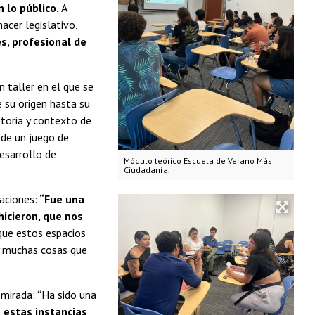
 lo público.
A
acer legislativo,
s, profesional de
 taller en el que se
e su origen hasta su
storia y contexto de
 de un juego de
desarrollo de
Módulo teórico Escuela de Verano Más
Ciudadanía.
maciones:
“Fue una
hicieron, que nos
 que estos espacios
y muchas cosas que
 mirada: “Ha sido una
 estas instancias