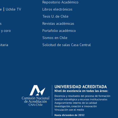
Repositorio Académico
correo uchile
|
le
Uchile TV
Libros electrónicos
nas blancas
Tesis U. de Chile
os
Revistas académicas
, sexual y violencia
Denuncias administrativas
 y coro
Portafolio académico
Sismos en Chile
itaria
Solicitud de salas Casa Central