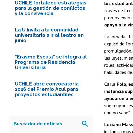
UCHILE fortalece estrategias
los estudiant
para la gestión de conflictos
través de la e
y la convivencia
promoviendo un
apoyo a la vi
La U Invita a la comunidad
universitaria a ir al teatro en
La jornada, ll
junio
explicó de for
promulgación. 
“Erasmo Escala” se integra al
las leyes, mie
Programa de Residencia
roles, activid
Universitaria
habilidades de 
UCHILE abre convocatoria
Carla Polo, 
2026 del Premio Azul para
instancia súp
proyectos estudiantiles
ayudaron a en
son muy neces
uno no sabe”.
Luciano Massa
instancia muy 