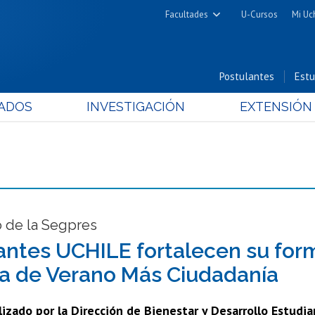
Facultades
U-Cursos
Mi Uc
Arquitectura y Urbanismo
Ciencias
Postulantes
Estu
Cs. Físicas y Matemáticas
ADOS
INVESTIGACIÓN
EXTENSIÓN
Cs. Químicas y Farmacéuticas
Cs. Veterinarias y Pecuarias
Derecho
Filosofía y Humanidades
Medicina
Estudios Avanzados en Educación
 de la Segpres
Nutrición y Tecnología de
antes UCHILE fortalecen su form
Alimentos
a de Verano Más Ciudadanía
ealizado por la Dirección de Bienestar y Desarrollo Estudia