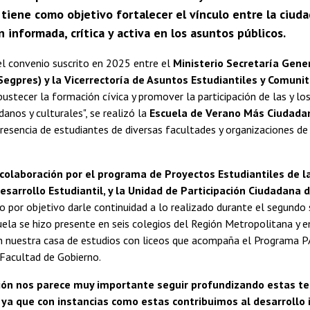
 tiene como objetivo fortalecer el vínculo entre la ciud
n informada, crítica y activa en los asuntos públicos.
el convenio suscrito en 2025 entre el
Ministerio Secretaría Gener
Segpres) y la Vicerrectoría de Asuntos Estudiantiles y Comuni
bustecer la formación cívica y promover la participación de las y lo
danos y culturales", se realizó la
Escuela de Verano Más Ciudada
resencia de estudiantes de diversas facultades y organizaciones de 
colaboración por el programa de Proyectos Estudiantiles de la
esarrollo Estudiantil, y la Unidad de Participación Ciudadana 
 por objetivo darle continuidad a lo realizado durante el segundo
ela se hizo presente en seis colegios del Región Metropolitana y en
n nuestra casa de estudios con liceos que acompaña el Programa P
 Facultad de Gobierno.
ión nos parece muy importante seguir profundizando estas te
, ya que con instancias como estas contribuimos al desarrollo i