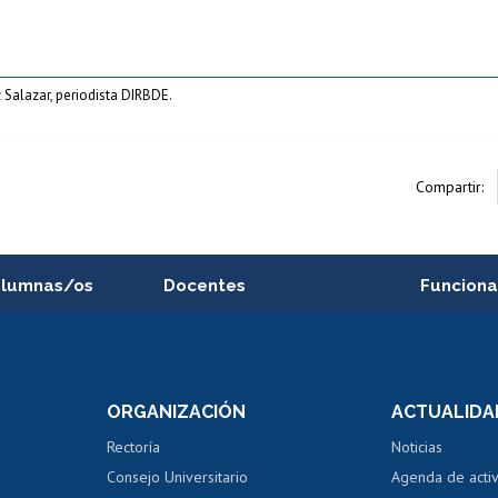
 Salazar, periodista DIRBDE.
Compartir:
alumnas/os
Docentes
Funciona
Postulación a concursos
Cursos inte
internos de investigación
capacitació
e asignaturas
Consulta a bases de datos
Bienestar d
 de notas
ORGANIZACIÓN
ACTUALIDA
Perfeccionamiento
Portal de m
 regular
Editar Portafolio Académico
Certificado
Rectoría
Noticias
tal
Evaluación docente
Certificado
Consejo Universitario
Agenda de acti
dito alumnos
honorarios