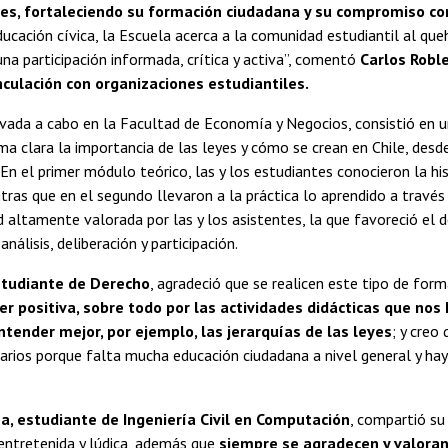
es, fortaleciendo su formación ciudadana y su compromiso con
ducación cívica, la Escuela acerca a la comunidad estudiantil al queh
a participación informada, crítica y activa”, comentó
Carlos Roble
nculación con organizaciones estudiantiles.
evada a cabo en la Facultad de Economía y Negocios, consistió en un
ma clara la importancia de las leyes y cómo se crean en Chile, desd
En el primer módulo teórico, las y los estudiantes conocieron la hi
ntras que en el segundo llevaron a la práctica lo aprendido a través
ad altamente valorada por las y los asistentes, la que favoreció el 
análisis, deliberación y participación.
estudiante de Derecho
, agradeció que se realicen este tipo de for
er positiva, sobre todo por las actividades didácticas que nos 
tender mejor, por ejemplo, las jerarquías de las leyes
; y creo
arios porque falta mucha educación ciudadana a nivel general y ha
, estudiante de Ingeniería Civil en Computación
, compartió su
entretenida y lúdica, además que
siempre se agradecen y valoran