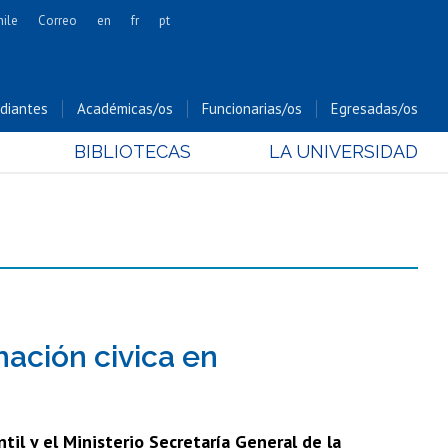
hile
Correo
en
fr
pt
Artes
Cs. Agronómicas
diantes
Académicas/os
Funcionarias/os
Egresadas/os
Cs. Forestales y Conservación
BIBLIOTECAS
LA UNIVERSIDAD
Cs. Sociales
Comunicación e Imagen
Economía y Negocios
Gobierno
Odontología
Estudios Internacionales
Bachillerato
ación civica en
Hospital Clínico
ntil y el Ministerio Secretaría General de la