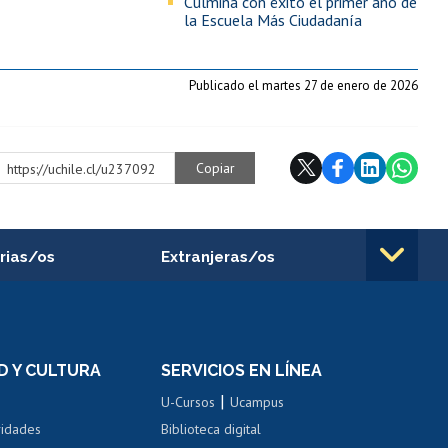
Culmina con éxito el primer año de
la Escuela Más Ciudadanía
Publicado el martes 27 de enero de 2026
Copiar
https://uchile.cl/u237092
rias/os
Extranjeras/os
rnos de
Revalidación y reconocimiento
n
de títulos
el personal
Postulación al Programa de
Movilidad Estudiantil
D Y CULTURA
SERVICIOS EN LÍNEA
ovilidad interna
Inscripción de asignaturas
|
 de renta
U-Cursos
Ucampus
Cursos de español
 de renta
vidades
Biblioteca digital