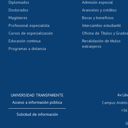
Diplomados
Admisión especial
Pago de arancel y cré
Doctorados
Aranceles y créditos
Certificado de títulos 
Magísteres
Becas y beneficios
Profesional especialista
Intercambio estudiantil
Mi Uchile
Ayu
Cursos de especialización
Oficina de Títulos y Grado
Educación continua
Revalidación de títulos
extranjeros
Programas a distancia
UNIVERSIDAD TRANSPARENTE
Av. Li
Acceso a información pública
Campus
:
Andrés
+56
Solicitud de información
S