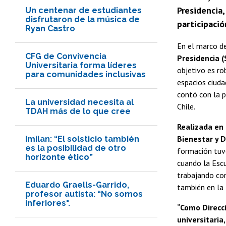
Presidencia,
Un centenar de estudiantes
disfrutaron de la música de
participació
Ryan Castro
En el marco d
CFG de Convivencia
Presidencia (
Universitaria forma líderes
objetivo es ro
para comunidades inclusivas
espacios ciuda
contó con la p
La universidad necesita al
Chile.
TDAH más de lo que cree
Realizada en 
Bienestar y D
Imilan: “El solsticio también
es la posibilidad de otro
formación tuvo
horizonte ético”
cuando la Escu
trabajando co
Eduardo Graells-Garrido,
también en la
profesor autista: “No somos
inferiores".
“Como Direcc
universitaria