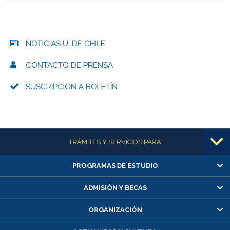
NOTICIAS U. DE CHILE
CONTACTO DE PRENSA
SUSCRIPCIÓN A BOLETÍN
Más información
TRÁMITES Y SERVICIOS PARA
PROGRAMAS DE ESTUDIO
Alumnas/os y exalumnas/os
Matrícula en línea
ADMISIÓN Y BECAS
Inscripción y cambio de asignaturas
ORGANIZACIÓN
Consulta y certificado de notas
Certificado de alumno regular