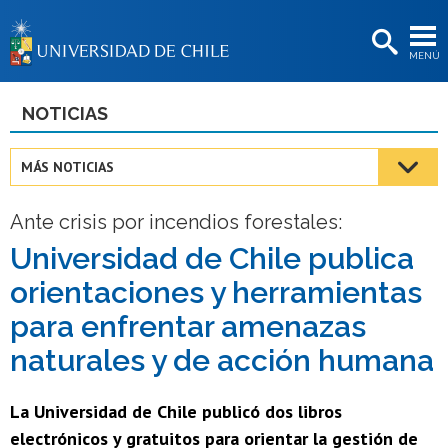
EXTENSIÓN
MENÚ
BIBLIOTECAS
LA UNIVERSIDAD
NOTICIAS
Postulantes
MÁS NOTICIAS
Estudiantes
Ante crisis por incendios forestales:
Académicas/os
Universidad de Chile publica
Funcionarias/os
orientaciones y herramientas
Egresadas/os
para enfrentar amenazas
naturales y de acción humana
La Universidad de Chile publicó dos libros
electrónicos y gratuitos para orientar la gestión de