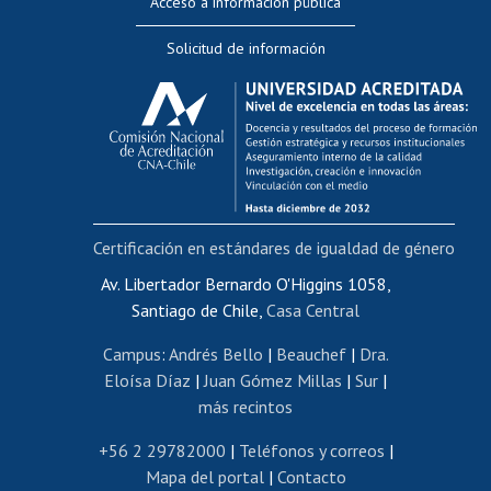
Acceso a información pública
Editar Portafolio Académico
Solicitud de información
Evaluación docente
Calificación académica
Postulación al AUCAI
Funcionarias/os
Cursos internos de capacitación
Bienestar del personal
Certificación en estándares de igualdad de género
Portal de movilidad interna
Certificado de renta
Av. Libertador Bernardo O'Higgins 1058,
Santiago de Chile,
Casa Central
Certificado de renta honorarios
Gestión de correo uchile
Campus
:
Andrés Bello
|
Beauchef
|
Dra.
Editar páginas blancas
Eloísa Díaz
|
Juan Gómez Millas
|
Sur
|
más recintos
Extranjeras/os
Revalidación y reconocimiento de títulos
+56 2 29782000
|
Teléfonos y correos
|
Mapa del portal
|
Contacto
Postulación al Programa de Movilidad Estudiantil