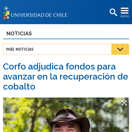
EXTENSIÓN
MENÚ
BIBLIOTECAS
LA UNIVERSIDAD
NOTICIAS
Postulantes
MÁS NOTICIAS
Estudiantes
Corfo adjudica fondos para
Académicas/os
avanzar en la recuperación de
Funcionarias/os
cobalto
Egresadas/os