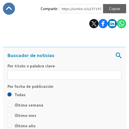
Compartir:
Copiar
https://uchile.cl/u237197
Subir
Por título o palabra clave
Todas
Última semana
Último mes
Último año