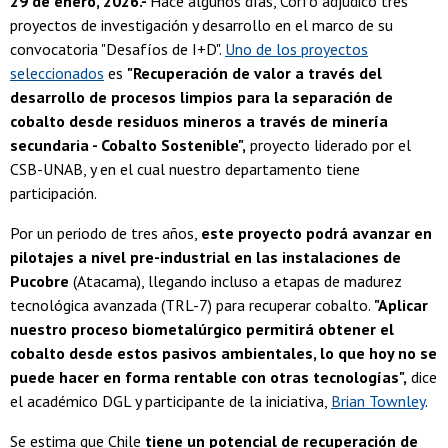
29 de enero, 2026.-
Hace algunos días, Corfo adjudicó tres
proyectos de investigación y desarrollo en el marco de su
convocatoria "Desafíos de I+D".
Uno de los proyectos
seleccionados
es
"Recuperación de valor a través del
desarrollo de procesos limpios para la separación de
cobalto desde residuos mineros a través de minería
secundaria - Cobalto Sostenible",
proyecto liderado por el
CSB-UNAB, y en el cual nuestro departamento tiene
participación.
Por un periodo de tres años,
este proyecto podrá avanzar en
pilotajes a nivel pre-industrial en las instalaciones de
Pucobre
(Atacama), llegando incluso a etapas de madurez
tecnológica avanzada (TRL-7) para recuperar cobalto.
"Aplicar
nuestro proceso biometalúrgico permitirá obtener el
cobalto desde estos pasivos ambientales, lo que hoy no se
puede hacer en forma rentable con otras tecnologías",
dice
el académico DGL y participante de la iniciativa,
Brian Townley
.
Se estima que Chile
tiene un potencial de recuperación de