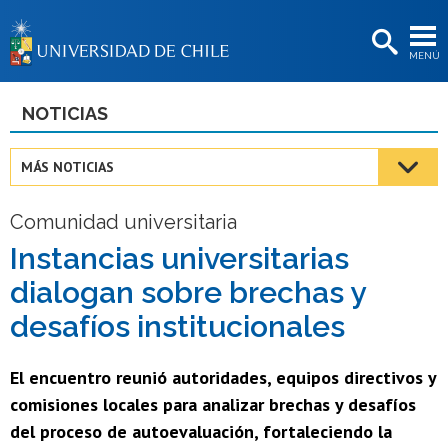
EXTENSIÓN
MENÚ
BIBLIOTECAS
LA UNIVERSIDAD
NOTICIAS
Postulantes
MÁS NOTICIAS
Estudiantes
Comunidad universitaria
Académicas/os
Instancias universitarias
Funcionarias/os
dialogan sobre brechas y
Egresadas/os
desafíos institucionales
El encuentro reunió autoridades, equipos directivos y
comisiones locales para analizar brechas y desafíos
del proceso de autoevaluación, fortaleciendo la