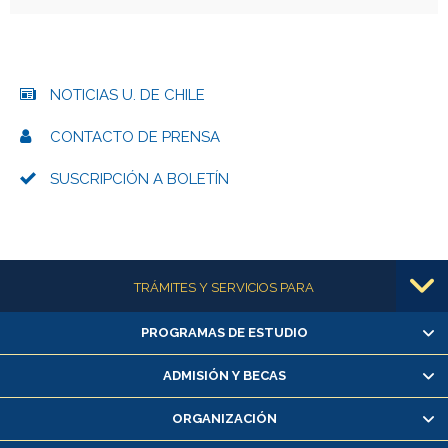
NOTICIAS U. DE CHILE
CONTACTO DE PRENSA
SUSCRIPCIÓN A BOLETÍN
Más información
TRÁMITES Y SERVICIOS PARA
PROGRAMAS DE ESTUDIO
Alumnas/os y exalumnas/os
Matrícula en línea
ADMISIÓN Y BECAS
Inscripción y cambio de asignaturas
ORGANIZACIÓN
Consulta y certificado de notas