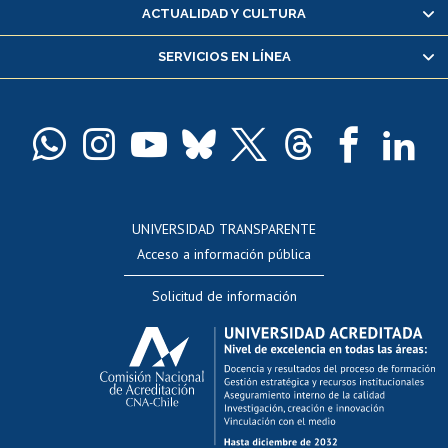
Certificado de alumno regular
ACTUALIDAD Y CULTURA
Servicio médico y dental
SERVICIOS EN LÍNEA
Pago de arancel y crédito alumnos
Pago de arancel y crédito exalumnos
Certificado de títulos y grados
Docentes
Postulación a concursos internos de investigación
Consulta a bases de datos
UNIVERSIDAD TRANSPARENTE
Perfeccionamiento
Acceso a información pública
Editar Portafolio Académico
Solicitud de información
Evaluación docente
Calificación académica
Postulación al AUCAI
Funcionarias/os
Cursos internos de capacitación