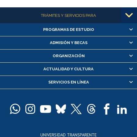
Más información
TRÁMITES Y SERVICIOS PARA
PROGRAMAS DE ESTUDIO
Alumnas/os y exalumnas/os
Matrícula en línea
ADMISIÓN Y BECAS
Inscripción y cambio de asignaturas
ORGANIZACIÓN
Consulta y certificado de notas
Certificado de alumno regular
ACTUALIDAD Y CULTURA
Servicio médico y dental
SERVICIOS EN LÍNEA
Pago de arancel y crédito alumnos
Pago de arancel y crédito exalumnos
Certificado de títulos y grados
Docentes
Postulación a concursos internos de investigación
Consulta a bases de datos
UNIVERSIDAD TRANSPARENTE