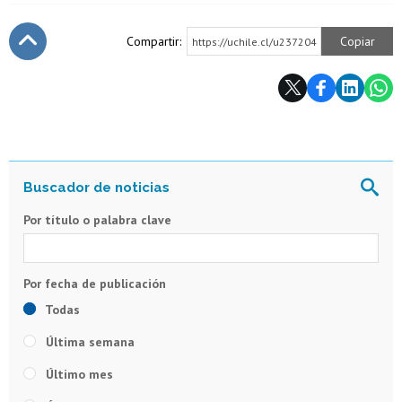
Compartir:
Copiar
https://uchile.cl/u237204
Subir
Por título o palabra clave
Todas
Última semana
Último mes