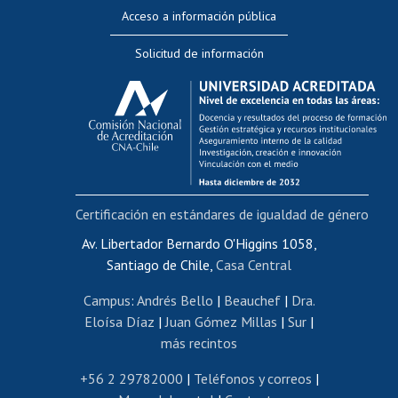
Perfeccionamiento
Acceso a información pública
Editar Portafolio Académico
Solicitud de información
Evaluación docente
Calificación académica
Postulación al AUCAI
Funcionarias/os
Cursos internos de capacitación
Bienestar del personal
Certificación en estándares de igualdad de género
Portal de movilidad interna
Certificado de renta
Av. Libertador Bernardo O'Higgins 1058,
Santiago de Chile,
Casa Central
Certificado de renta honorarios
Gestión de correo uchile
Campus
:
Andrés Bello
|
Beauchef
|
Dra.
Editar páginas blancas
Eloísa Díaz
|
Juan Gómez Millas
|
Sur
|
más recintos
Extranjeras/os
Revalidación y reconocimiento de títulos
+56 2 29782000
|
Teléfonos y correos
|