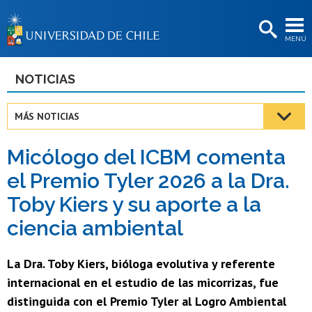
EXTENSIÓN
MENÚ
BIBLIOTECAS
LA UNIVERSIDAD
NOTICIAS
Postulantes
MÁS NOTICIAS
Estudiantes
Micólogo del ICBM comenta
Académicas/os
el Premio Tyler 2026 a la Dra.
Funcionarias/os
Toby Kiers y su aporte a la
Egresadas/os
ciencia ambiental
La Dra. Toby Kiers, bióloga evolutiva y referente
internacional en el estudio de las micorrizas, fue
distinguida con el Premio Tyler al Logro Ambiental