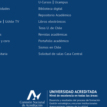
|
 de renta
U-Cursos
Ucampus
Cursos de español
 de renta
vidades
Biblioteca digital
Repositorio Académico
correo uchile
|
le
Uchile TV
Libros electrónicos
nas blancas
Tesis U. de Chile
os
Revistas académicas
, sexual y violencia
Denuncias administrativas
 y coro
Portafolio académico
Sismos en Chile
itaria
Solicitud de salas Casa Central