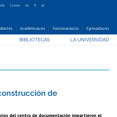
hile
Correo
en
fr
pt
Artes
Cs. Agronómicas
diantes
Académicas/os
Funcionarias/os
Egresadas/os
Cs. Forestales y Conservación
BIBLIOTECAS
LA UNIVERSIDAD
Cs. Sociales
Comunicación e Imagen
Economía y Negocios
Gobierno
Odontología
Estudios Internacionales
Bachillerato
 construcción de
Hospital Clínico
arios del centro de documentación impartieron el