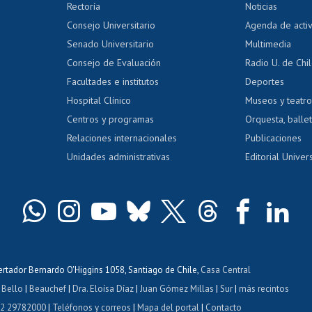
Editar Portafolio Académico
Certificado
Rectoría
Noticias
tal
Evaluación docente
Certificado
Consejo Universitario
Agenda de acti
dito alumnos
honorarios
Calificación académica
Senado Universitario
Multimedia
dito exalumnos
Gestión de 
Consejo de Evaluación
Radio U. de Chi
Postulación al AUCAI
y grados
Editar pági
Facultades e institutos
Deportes
Hospital Clínico
Museos y teatr
da tecnológica
Tarjeta TUI
Wifi
Acoso laboral
s
Centros y programas
Orquesta, ballet
Relaciones internacionales
Publicaciones
Unidades administrativas
Editorial Univers
bertador Bernardo O'Higgins 1058, Santiago de Chile,
Casa Central
 Bello
|
Beauchef
|
Dra. Eloísa Díaz
|
Juan Gómez Millas
|
Sur
|
más recintos
 2 29782000
|
Teléfonos y correos
|
Mapa del portal
|
Contacto