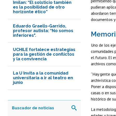
permitiendo qu
Imilan: “El solsticio también
pudieran aplica
es la posibilidad de otro
horizonte ético”
abordaron temá
documentos y l
Eduardo Graells-Garrido,
profesor autista: “No somos
Memoria
inferiores".
Uno de los eje
UCHILE fortalece estrategias
comunidades pu
para la gestión de conflictos
el futuro. El e
y la convivencia
archivos como 
La U Invita a la comunidad
“Hay gente que
universitaria a ir al teatro en
archivística c
junio
Poner a dispos
casas o en sus
histórico de s
La metodología
edades y traye