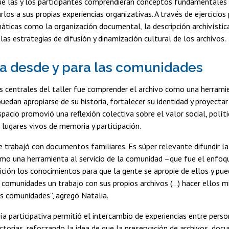
e las y los participantes comprendieran conceptos fundamentales d
rlos a sus propias experiencias organizativas. A través de ejercicios 
ticas como la organización documental, la descripción archivística
as estrategias de difusión y dinamización cultural de los archivos.
 desde y para las comunidades
s centrales del taller fue comprender el archivo como una herrami
edan apropiarse de su historia, fortalecer su identidad y proyecta
spacio promovió una reflexión colectiva sobre el valor social, políti
lugares vivos de memoria y participación.
 trabajó con documentos familiares. Es súper relevante difundir la 
omo una herramienta al servicio de la comunidad –que fue el enfoqu
ición los conocimientos para que la gente se apropie de ellos y pue
 comunidades un trabajo con sus propios archivos (...) hacer ellos 
us comunidades”, agregó Natalia.
 participativa permitió el intercambio de experiencias entre perso
ctorias, reforzando la idea de que la preservación de archivos, d