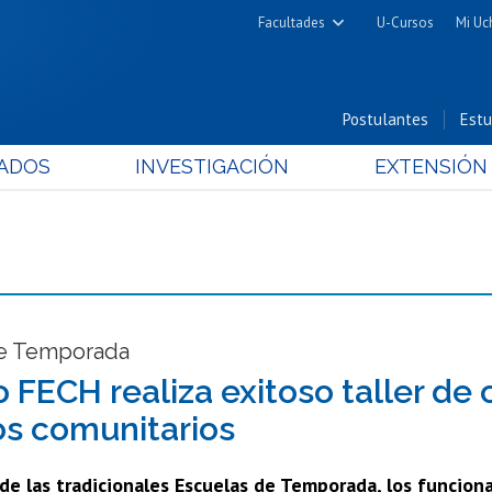
Facultades
U-Cursos
Mi Uc
Arquitectura y Urbanismo
Ciencias
Postulantes
Estu
Cs. Físicas y Matemáticas
ADOS
INVESTIGACIÓN
EXTENSIÓN
Cs. Químicas y Farmacéuticas
Cs. Veterinarias y Pecuarias
Derecho
Filosofía y Humanidades
Medicina
Estudios Avanzados en Educación
e Temporada
Nutrición y Tecnología de
o FECH realiza exitoso taller de
Alimentos
os comunitarios
 de las tradicionales Escuelas de Temporada, los funcion