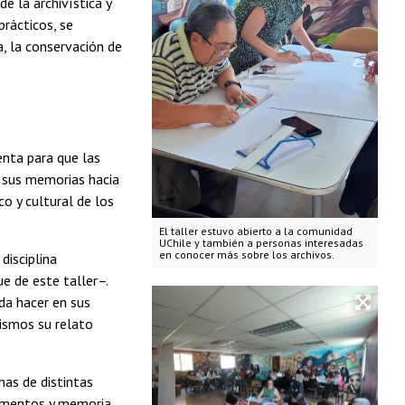
e la archivística y
prácticos, se
, la conservación de
enta para que las
r sus memorias hacia
co y cultural de los
El taller estuvo abierto a la comunidad
UChile y también a personas interesadas
en conocer más sobre los archivos.
disciplina
e de este taller–.
da hacer en sus
mismos su relato
nas de distintas
ocumentos y memoria