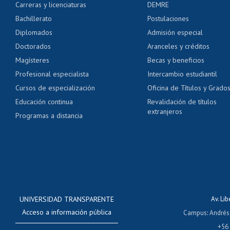
Carreras y licenciaturas
DEMRE
Servicio médico y den
Bachillerato
Postulaciones
Pago de arancel y cré
Diplomados
Admisión especial
Pago de arancel y cré
Doctorados
Aranceles y créditos
Certificado de títulos 
Magísteres
Becas y beneficios
Profesional especialista
Intercambio estudiantil
Mi Uchile
Ayu
Cursos de especialización
Oficina de Títulos y Grado
Educación continua
Revalidación de títulos
extranjeros
Programas a distancia
UNIVERSIDAD TRANSPARENTE
Av. Li
Acceso a información pública
Campus
:
Andrés
+56