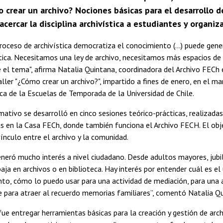
o crear un archivo? Nociones básicas para el desarrollo 
acercar la disciplina archivística a estudiantes y organiz
roceso de archivística democratiza el conocimiento (...) puede gene
tica. Necesitamos una ley de archivo, necesitamos más espacios de
 el tema", afirma Natalia Quintana, coordinadora del Archivo FECh 
aller "¿Cómo crear un archivo?", impartido a fines de enero, en el m
a de la Escuelas de Temporada de la Universidad de Chile.
mativo se desarrolló en cinco sesiones teórico-prácticas, realizadas
s en la Casa FECh, donde también funciona el Archivo FECH. El obje
vínculo entre el archivo y la comunidad.
eneró mucho interés a nivel ciudadano. Desde adultos mayores, jubi
aja en archivos o en biblioteca. Hay interés por entender cuál es el
to, cómo lo puedo usar para una actividad de mediación, para una 
 para atraer al recuerdo memorias familiares”, comentó Natalia Qu
ue entregar herramientas básicas para la creación y gestión de arc