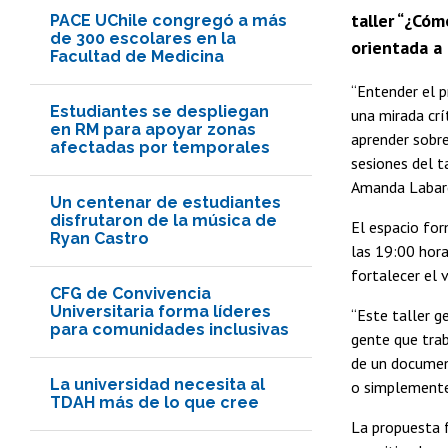
taller “¿Cóm
PACE UChile congregó a más
de 300 escolares en la
orientada a 
Facultad de Medicina
“Entender el p
Estudiantes se despliegan
una mirada crí
en RM para apoyar zonas
aprender sobre
afectadas por temporales
sesiones del t
Amanda Labarc
Un centenar de estudiantes
disfrutaron de la música de
El espacio for
Ryan Castro
las 19:00 hora
fortalecer el 
CFG de Convivencia
Universitaria forma líderes
“Este taller g
para comunidades inclusivas
gente que trab
de un documen
La universidad necesita al
o simplemente
TDAH más de lo que cree
La propuesta f