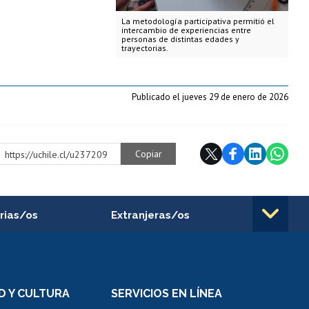
La metodología participativa permitió el
intercambio de experiencias entre
personas de distintas edades y
trayectorias.
Publicado el jueves 29 de enero de 2026
Copiar
https://uchile.cl/u237209
rias/os
Extranjeras/os
rnos de
Revalidación y reconocimiento
n
de títulos
el personal
Postulación al Programa de
Movilidad Estudiantil
D Y CULTURA
SERVICIOS EN LÍNEA
ovilidad interna
Inscripción de asignaturas