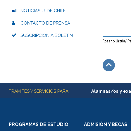
NOTICIAS U. DE CHILE
CONTACTO DE PRENSA
SUSCRIPCIÓN A BOLETÍN
Rosario Urzúa/ P
Subir
Más información
TRÁMITES Y SERVICIOS PARA
Alumnas/os y ex
Matrícula en línea
Inscripción y cambio d
Consulta y certificado
PROGRAMAS DE ESTUDIO
ADMISIÓN Y BECAS
Certificado de alumno