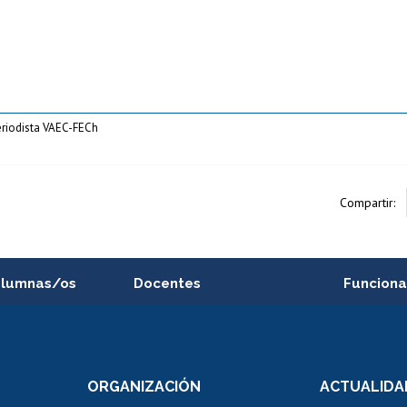
eriodista VAEC-FECh
Compartir:
alumnas/os
Docentes
Funciona
Postulación a concursos
Cursos inte
internos de investigación
capacitació
e asignaturas
Consulta a bases de datos
Bienestar d
 de notas
ORGANIZACIÓN
ACTUALIDA
Perfeccionamiento
Portal de m
 regular