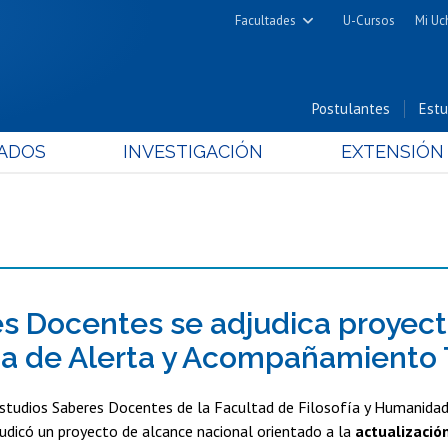
Facultades
U-Cursos
Mi Uc
Arquitectura y Urbanismo
Ciencias
Postulantes
Estu
Cs. Físicas y Matemáticas
ADOS
INVESTIGACIÓN
EXTENSIÓN
Cs. Químicas y Farmacéuticas
Cs. Veterinarias y Pecuarias
Derecho
Filosofía y Humanidades
Medicina
Estudios Avanzados en Educación
s Docentes se adjudica proyecto
Nutrición y Tecnología de
a de Alerta y Acompañamiento
Alimentos
studios Saberes Docentes de la Facultad de Filosofía y Humanidad
judicó un proyecto de alcance nacional orientado a la
actualizació