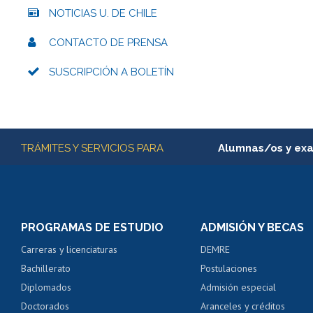
NOTICIAS U. DE CHILE
CONTACTO DE PRENSA
SUSCRIPCIÓN A BOLETÍN
Más información
TRÁMITES Y SERVICIOS PARA
Alumnas/os y ex
Matrícula en línea
Inscripción y cambio d
Consulta y certificado
PROGRAMAS DE ESTUDIO
ADMISIÓN Y BECAS
Certificado de alumno
Carreras y licenciaturas
DEMRE
Servicio médico y den
Bachillerato
Postulaciones
Pago de arancel y cré
Diplomados
Admisión especial
Pago de arancel y cré
Doctorados
Aranceles y créditos