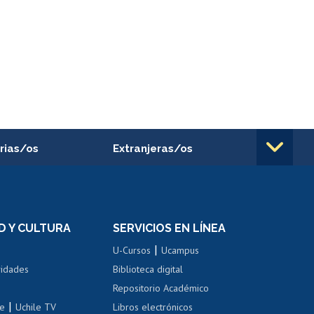
rias/os
Extranjeras/os
rnos de
Revalidación y reconocimiento
n
de títulos
el personal
Postulación al Programa de
Movilidad Estudiantil
D Y CULTURA
SERVICIOS EN LÍNEA
ovilidad interna
Inscripción de asignaturas
|
 de renta
U-Cursos
Ucampus
Cursos de español
 de renta
vidades
Biblioteca digital
Repositorio Académico
correo uchile
|
le
Uchile TV
Libros electrónicos