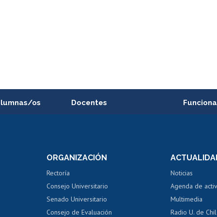
alumnas/os
Docentes
Funciona
Postulación a concursos
Cursos inte
internos de investigación
capacitació
e asignaturas
Consulta a bases de datos
Bienestar d
 de notas
ORGANIZACIÓN
ACTUALIDA
Perfeccionamiento
Portal de m
 regular
Editar Portafolio Académico
Certificado
Rectoría
Noticias
tal
Evaluación docente
Certificado
Consejo Universitario
Agenda de acti
dito alumnos
honorarios
Calificación académica
Senado Universitario
Multimedia
dito exalumnos
Gestión de 
Consejo de Evaluación
Radio U. de Chi
Postulación al AUCAI