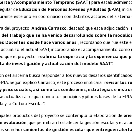
lerta y Acompañamiento Temprano (SAAT)
para establecimient
regular de
Educación de Personas Jóvenes y Adultas (EPJA)
, inic
urante este año en coordinación con distintos actores del sistema 
ra del proyecto,
Andrea Carrasco
, destacó que esta adjudicación “
 del trabajo que se ha venido desarrollando sobre la modalid
es Docentes desde hace varios años
”, recordando que fue este e
 actualizó el actual SAAT, incorporando el acompañamiento como un
yó que el proyecto “
reafirma la experticia y la experiencia que
ta de investigación y actualización del modelo SAAT
”.
ón del sistema busca responder a los nuevos desafíos identificado
JA. Según explicó Carrasco, este proceso implicará “
revisar los r
 psicosociales, así como las condiciones, estrategias e inst
e actualizará resguardando los principios y pilares bases de la EP
a y la Cultura Escolar”.
cipales productos del proyecto se contempla la elaboración de
ori
de evaluación
, que permitirán fortalecer la gestión escolar y el a
os sean
herramientas de gestión escolar que entreguen alert