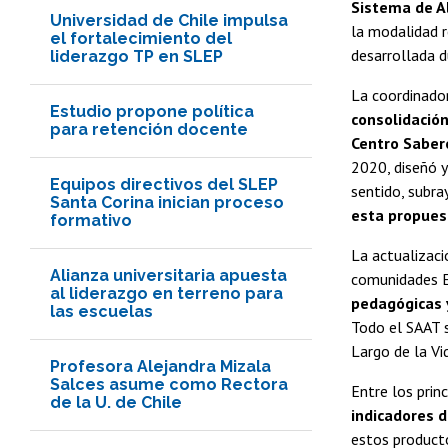
Sistema de A
Universidad de Chile impulsa
la modalidad 
el fortalecimiento del
desarrollada d
liderazgo TP en SLEP
La coordinado
Estudio propone política
consolidación
para retención docente
Centro Saber
2020, diseñó y
Equipos directivos del SLEP
sentido, subra
Santa Corina inician proceso
esta propues
formativo
La actualizaci
Alianza universitaria apuesta
comunidades EP
al liderazgo en terreno para
pedagógicas y
las escuelas
Todo el SAAT s
Largo de la Vid
Profesora Alejandra Mizala
Salces asume como Rectora
Entre los prin
de la U. de Chile
indicadores 
estos product