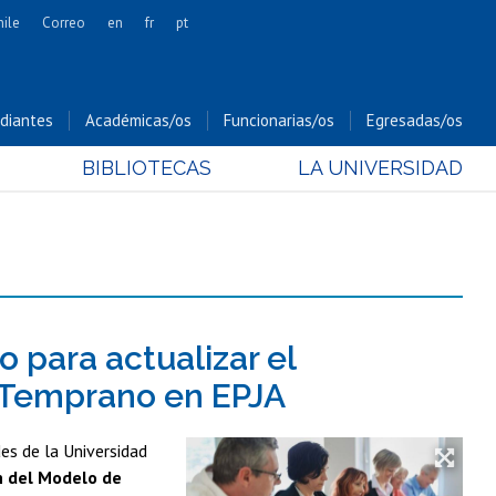
hile
Correo
en
fr
pt
Artes
Cs. Agronómicas
diantes
Académicas/os
Funcionarias/os
Egresadas/os
Cs. Forestales y Conservación
BIBLIOTECAS
LA UNIVERSIDAD
Cs. Sociales
Comunicación e Imagen
Economía y Negocios
Gobierno
Odontología
Estudios Internacionales
 para actualizar el
Bachillerato
 Temprano en EPJA
Hospital Clínico
es de la Universidad
n del Modelo de