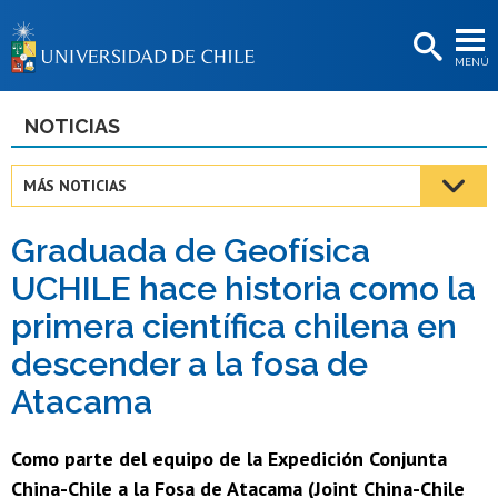
EXTENSIÓN
MENÚ
BIBLIOTECAS
LA UNIVERSIDAD
NOTICIAS
Postulantes
MÁS NOTICIAS
Estudiantes
Graduada de Geofísica
Académicas/os
UCHILE hace historia como la
Funcionarias/os
primera científica chilena en
Egresadas/os
descender a la fosa de
Atacama
Como parte del equipo de la Expedición Conjunta
China-Chile a la Fosa de Atacama (Joint China-Chile