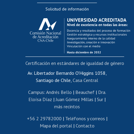
Editar Portafolio Académico
Solicitud de información
Evaluación docente
Calificación académica
Postulación al AUCAI
Funcionarias/os
Cursos internos de capacitación
Bienestar del personal
Certificación en estándares de igualdad de género
Portal de movilidad interna
Certificado de renta
Av. Libertador Bernardo O'Higgins 1058,
Santiago de Chile,
Casa Central
Certificado de renta honorarios
Gestión de correo uchile
Campus
:
Andrés Bello
|
Beauchef
|
Dra.
Editar páginas blancas
Eloísa Díaz
|
Juan Gómez Millas
|
Sur
|
más recintos
Extranjeras/os
Revalidación y reconocimiento de títulos
+56 2 29782000
|
Teléfonos y correos
|
Mapa del portal
|
Contacto
Postulación al Programa de Movilidad Estudiantil