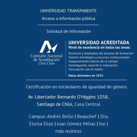
Consulta a bases de datos
UNIVERSIDAD TRANSPARENTE
Perfeccionamiento
Acceso a información pública
Editar Portafolio Académico
Solicitud de información
Evaluación docente
Calificación académica
Postulación al AUCAI
Funcionarias/os
Cursos internos de capacitación
Bienestar del personal
Certificación en estándares de igualdad de género
Portal de movilidad interna
Certificado de renta
Av. Libertador Bernardo O'Higgins 1058,
Santiago de Chile,
Casa Central
Certificado de renta honorarios
Gestión de correo uchile
Campus
:
Andrés Bello
|
Beauchef
|
Dra.
Editar páginas blancas
Eloísa Díaz
|
Juan Gómez Millas
|
Sur
|
más recintos
Extranjeras/os