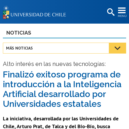
EXTENSIÓN
MENÚ
BIBLIOTECAS
LA UNIVERSIDAD
NOTICIAS
Postulantes
MÁS NOTICIAS
Estudiantes
Alto interés en las nuevas tecnologías:
Académicas/os
Finalizó exitoso programa de
Funcionarias/os
introducción a la Inteligencia
Egresadas/os
Artificial desarrollado por
Universidades estatales
La iniciativa, desarrollada por las Universidades de
Chile, Arturo Prat, de Talca y del Bío-Bío, busca