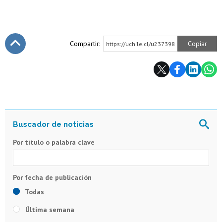
Compartir:
Copiar
https://uchile.cl/u237398
Subir
Por título o palabra clave
Todas
Última semana