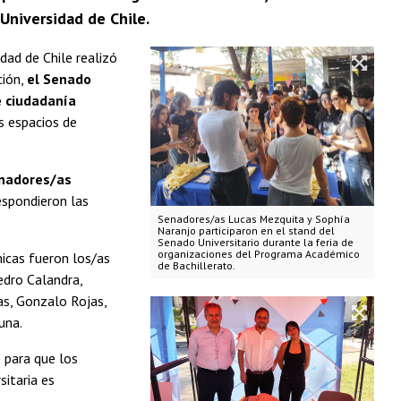
 Universidad de Chile.
dad de Chile realizó
ción,
el Senado
e ciudadanía
s espacios de
enadores/as
espondieron las
Senadores/as Lucas Mezquita y Sophía
Naranjo participaron en el stand del
Senado Universitario durante la feria de
organizaciones del Programa Académico
icas fueron los/as
de Bachillerato.
edro Calandra,
as, Gonzalo Rojas,
una.
 para que los
sitaria es