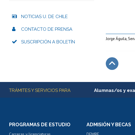
NOTICIAS U. DE CHILE
CONTACTO DE PRENSA
Jorge Águila, Sen
SUSCRIPCIÓN A BOLETÍN
Subir
Más información
TRÁMITES Y SERVICIOS PARA
Alumnas/os y ex
Matrícula en línea
Inscripción y cambio d
Consulta y certificado
PROGRAMAS DE ESTUDIO
ADMISIÓN Y BECAS
Certificado de alumno
Carreras y licenciaturas
DEMRE