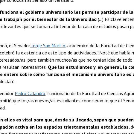
unciona el gobierno universitario les permite participar de la
e trabajan por el bienestar de la Universidad
(…) Es clave ente
 relevantes que se toman al interior de la casa de estudios pasan po
.
nea, el Senador
Jorge San Martín
, académico de la Facultad de Cien
elebró la existencia de este tipo de actividades. “Noté que había
teresados/as, pero también muchos/as que no tenían idea de todo e
 resultan interesantes.
Que los estudiantes y, en general, la c
se entere sobre cómo funciona el mecanismo universitario es
 declaró.
Senador
Pedro Calandra,
funcionario de la Facultad de Ciencias Agro
ermitió que los/as nuevos/as estudiantes conocieran lo que el Sen
ad.
n ellos es vital para que, desde su llegada, sepan que pueden
ipación activa en los espacios triestamentales establecidos
, 
omo funcionario y profesor me enriquece el alma y el cuerpo ver g