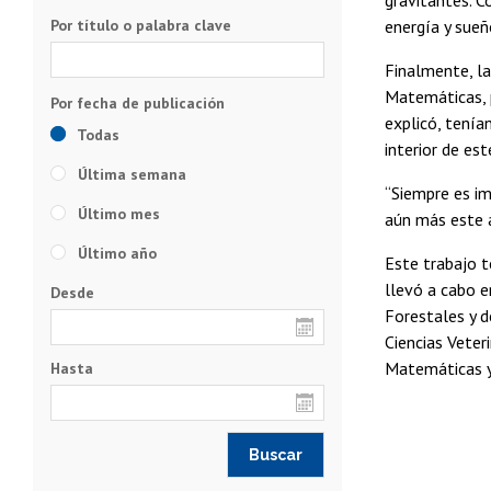
Por título o palabra clave
energía y sueñ
Finalmente, l
Matemáticas, p
explicó, tenía
Todas
interior de es
Última semana
“Siempre es i
Último mes
aún más este a
Último año
Este trabajo t
llevó a cabo e
Desde
Forestales y d
Ciencias Veter
Matemáticas y
Hasta