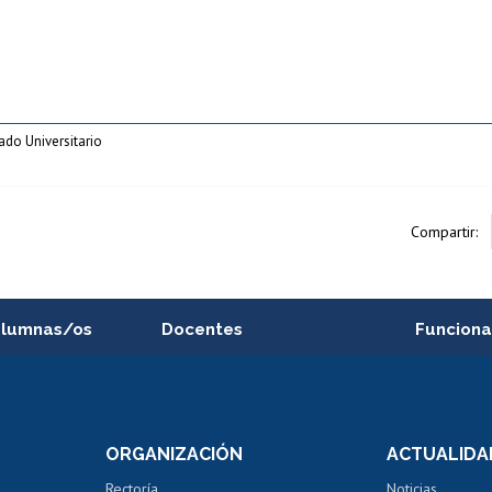
ado Universitario
Compartir:
alumnas/os
Docentes
Funciona
Postulación a concursos
Cursos inte
internos de investigación
capacitació
e asignaturas
Consulta a bases de datos
Bienestar d
 de notas
ORGANIZACIÓN
ACTUALIDA
Perfeccionamiento
Portal de m
 regular
Editar Portafolio Académico
Certificado
Rectoría
Noticias