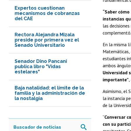
Expertos cuestionan
“Saber cómo f
mecanismos de cobranzas
del CAE
instancias qu
las decisiones
complementó
Rectora Alejandra Mizala
preside por primera vez el
En la misma lí
Senado Universitario
Matemáticas, c
estudiantes in
Senador Dino Pancani
ambos ángulos
publica libro "Vidas
estelares"
Universidad 
importante”
,
Baja natalidad: el límite de la
Asimismo, el 
familia y la administración de
la instancia p
la nostalgia
de la Universid
“
Conversar co
con su partic
gravitantes. C