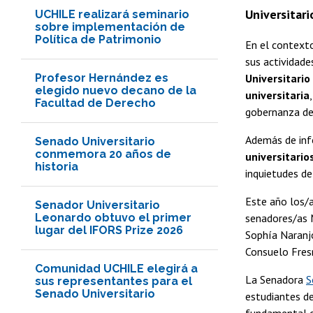
Universitari
UCHILE realizará seminario
sobre implementación de
Política de Patrimonio
En el contexto
sus actividade
Profesor Hernández es
Universitario
elegido nuevo decano de la
universitaria
Facultad de Derecho
gobernanza de
Además de info
Senado Universitario
conmemora 20 años de
universitario
historia
inquietudes de
Este año los/
Senador Universitario
Leonardo obtuvo el primer
senadores/as M
lugar del IFORS Prize 2026
Sophía Naranjo
Consuelo Fresn
Comunidad UCHILE elegirá a
La Senadora
S
sus representantes para el
Senado Universitario
estudiantes de
fundamental q