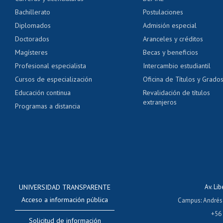
Servicio médico y den
Bachillerato
Postulaciones
Pago de arancel y cré
Diplomados
Admisión especial
Pago de arancel y cré
Doctorados
Aranceles y créditos
Certificado de títulos 
Magísteres
Becas y beneficios
Profesional especialista
Intercambio estudiantil
Mi Uchile
Ayu
Cursos de especialización
Oficina de Títulos y Grado
Educación continua
Revalidación de títulos
extranjeros
Programas a distancia
UNIVERSIDAD TRANSPARENTE
Av. Li
Acceso a información pública
Campus
:
Andrés
+56
Solicitud de información