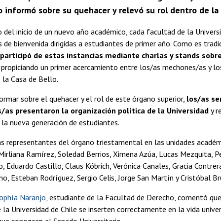
o informó sobre su quehacer y relevó su rol dentro de la
 del inicio de un nuevo año académico, cada facultad de la Universi
s de bienvenida dirigidas a estudiantes de primer año. Como es tradi
 participó de estas instancias mediante charlas y stands sobr
, propiciando un primer acercamiento entre los/as mechones/as y lo
 la Casa de Bello.
rmar sobre el quehacer y el rol de este órgano superior,
los/as s
s/as presentaron la organización política de la Universidad
y r
 la nueva generación de estudiantes.
as representantes del órgano triestamental en las unidades académ
irliana Ramírez, Soledad Berrios, Ximena Azúa, Lucas Mezquita, P
, Eduardo Castillo, Claus Köbrich, Verónica Canales, Gracia Contrer
o, Esteban Rodríguez, Sergio Celis, Jorge San Martín y Cristóbal Br
ophía Naranjo
, estudiante de la Facultad de Derecho, comentó que
 la Universidad de Chile se inserten correctamente en la vida univer
ue conozcan al Senado Universitario.