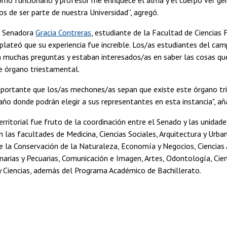
os de ser parte de nuestra Universidad”, agregó.
a Senadora
Gracia Contreras
, estudiante de la Facultad de Ciencias F
lateó que su experiencia fue increible. Los/as estudiantes del ca
n muchas preguntas y estaban interesados/as en saber las cosas qu
te órgano triestamental.
mportante que los/as mechones/as sepan que existe este órgano tr
ño donde podrán elegir a sus representantes en esta instancia", añ
erritorial fue fruto de la coordinación entre el Senado y las unidad
n las facultades de Medicina, Ciencias Sociales, Arquitectura y Urba
e la Conservación de la Naturaleza, Economía y Negocios, Ciencias
inarias y Pecuarias, Comunicación e Imagen, Artes, Odontología, Cien
 Ciencias, además del Programa Académico de Bachillerato.