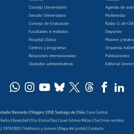
tal
Evaluación docente
Certificado
Consejo Universitario
Agenda de acti
dito alumnos
honorarios
Calificación académica
Senado Universitario
Multimedia
dito exalumnos
Gestión de 
Consejo de Evaluación
Radio U. de Chi
Postulación al AUCAI
y grados
Editar pági
Facultades e institutos
Deportes
Hospital Clínico
Museos y teatr
da tecnológica
Tarjeta TUI
Wifi
Acoso laboral
s
Centros y programas
Orquesta, ballet
Relaciones internacionales
Publicaciones
Unidades administrativas
Editorial Univers
bertador Bernardo O'Higgins 1058, Santiago de Chile,
Casa Central
 Bello
|
Beauchef
|
Dra. Eloísa Díaz
|
Juan Gómez Millas
|
Sur
|
más recintos
 2 29782000
|
Teléfonos y correos
|
Mapa del portal
|
Contacto