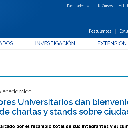
Facultades
U-Cursos
Mi Uc
Arquitectura y Urbanismo
Ciencias
Postulantes
Estu
Cs. Físicas y Matemáticas
ADOS
INVESTIGACIÓN
EXTENSIÓN
Cs. Químicas y Farmacéuticas
Cs. Veterinarias y Pecuarias
Derecho
Filosofía y Humanidades
Medicina
Estudios Avanzados en Educación
o académico
Nutrición y Tecnología de
res Universitarios dan bienven
Alimentos
 de charlas y stands sobre ciuda
arcado por el recambio total de sus integrantes y el cu