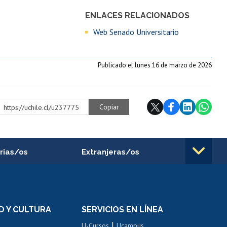
ENLACES RELACIONADOS
Web Senado Universitario
Publicado el lunes 16 de marzo de 2026
Copiar
https://uchile.cl/u237775
rias/os
Extranjeras/os
rnos de
Revalidación y reconocimiento
n
de títulos
el personal
Postulación al Programa de
Movilidad Estudiantil
D Y CULTURA
SERVICIOS EN LÍNEA
ovilidad interna
Inscripción de asignaturas
|
 de renta
U-Cursos
Ucampus