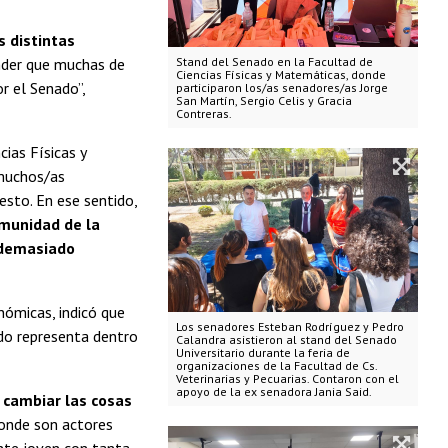
s distintas
nder que muchas de
Stand del Senado en la Facultad de
Ciencias Físicas y Matemáticas, donde
r el Senado”,
participaron los/as senadores/as Jorge
San Martín, Sergio Celis y Gracia
Contreras.
cias Físicas y
 muchos/as
sto. En ese sentido,
omunidad de la
 demasiado
nómicas, indicó que
Los senadores Esteban Rodríguez y Pedro
ado representa dentro
Calandra asistieron al stand del Senado
Universitario durante la feria de
organizaciones de la Facultad de Cs.
Veterinarias y Pecuarias. Contaron con el
apoyo de la ex senadora Jania Said.
 cambiar las cosas
donde son actores
ente joven con tanta