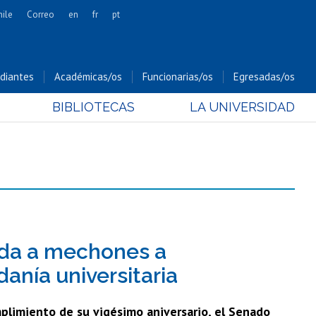
hile
Correo
en
fr
pt
Artes
Cs. Agronómicas
diantes
Académicas/os
Funcionarias/os
Egresadas/os
Cs. Forestales y Conservación
BIBLIOTECAS
LA UNIVERSIDAD
Cs. Sociales
Comunicación e Imagen
Economía y Negocios
Gobierno
Odontología
Estudios Internacionales
Bachillerato
ida a mechones a
Hospital Clínico
danía universitaria
mplimiento de su vigésimo aniversario, el Senado