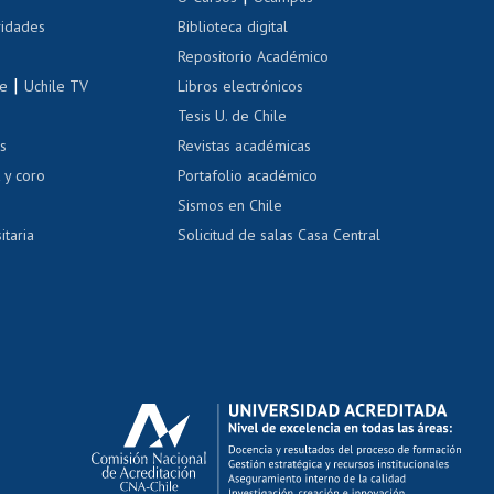
Cursos de español
 de renta
vidades
Biblioteca digital
Repositorio Académico
correo uchile
|
le
Uchile TV
Libros electrónicos
nas blancas
Tesis U. de Chile
os
Revistas académicas
, sexual y violencia
Denuncias administrativas
 y coro
Portafolio académico
Sismos en Chile
itaria
Solicitud de salas Casa Central