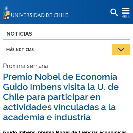
EXTENSIÓN
MENÚ
BIBLIOTECAS
LA UNIVERSIDAD
NOTICIAS
Postulantes
MÁS NOTICIAS
Estudiantes
Próxima semana
Académicas/os
Premio Nobel de Economía
Funcionarias/os
Guido Imbens visita la U. de
Egresadas/os
Chile para participar en
actividades vinculadas a la
academia e industria
Guido Imbens, premio Nobel de Ciencias Económicas