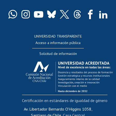
Certificado de títulos y grados
Docentes
Postulación a concursos internos de investigación
Consulta a bases de datos
UNIVERSIDAD TRANSPARENTE
Perfeccionamiento
Acceso a información pública
Editar Portafolio Académico
Solicitud de información
Evaluación docente
Calificación académica
Postulación al AUCAI
Funcionarias/os
Cursos internos de capacitación
Bienestar del personal
Certificación en estándares de igualdad de género
Portal de movilidad interna
Certificado de renta
Av. Libertador Bernardo O'Higgins 1058,
Santiago de Chile,
Casa Central
Certificado de renta honorarios